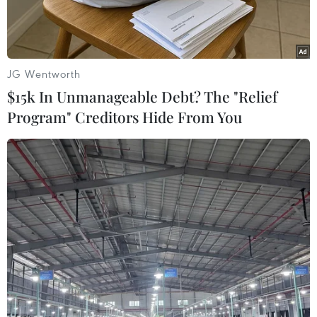
năm 2024.
JG Wentworth
$15k In Unmanageable Debt? The "Relief
Program" Creditors Hide From You
Quang cảnh buổi họp báo. (Ảnh: Phạm Cường/TTXVN)
Ngày 20/5, Sở Thông tin và Truyền thông tỉnh
Quảng Ngãi tổ chức họp báo chuyên đề cung
cấp thông tin các nội dung liên quan đến việc