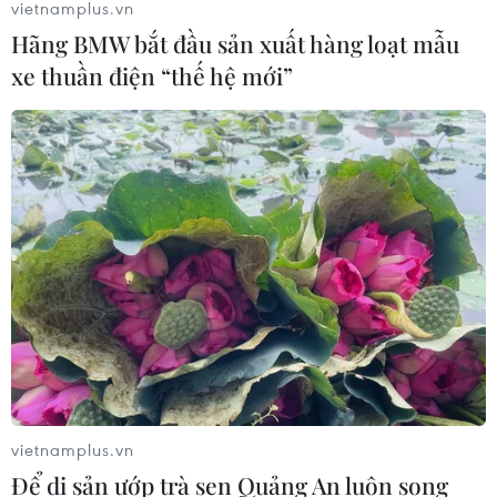
vietnamplus.vn
Hãng BMW bắt đầu sản xuất hàng loạt mẫu
xe thuần điện “thế hệ mới”
vietnamplus.vn
Để di sản ướp trà sen Quảng An luôn song