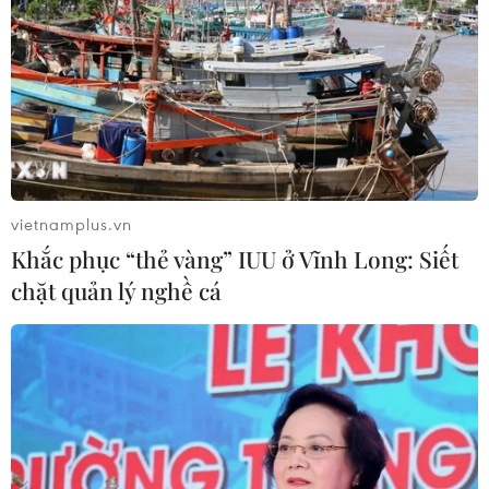
người dân địa phương.
vietnamplus.vn
Khắc phục “thẻ vàng” IUU ở Vĩnh Long: Siết
chặt quản lý nghề cá
Các đại biểu tham dự báo. (Ảnh: Phạm Cường/TTXVN)
Tại cuộc họp báo, đại diện các cơ quan thông
tấn, báo chí đặt câu hỏi đối với chủ đầu tư dự
án, Sở Tài nguyên và Môi trường, Ủy ban nhân