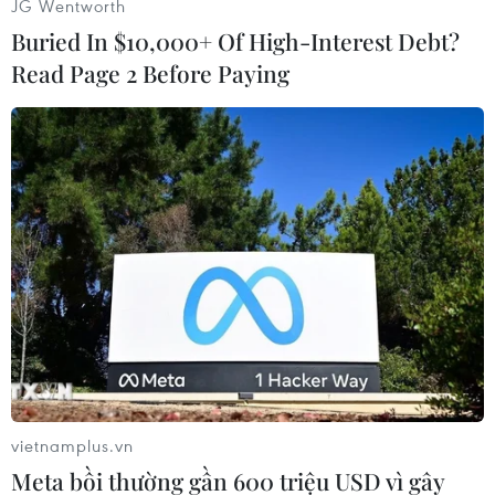
JG Wentworth
công tác bảo vệ môi trường trên địa bàn tỉnh
Buried In $10,000+ Of High-Interest Debt?
Quảng Ngãi.
Read Page 2 Before Paying
Đại diện lãnh đạo Công ty Cổ phần bột-giấy
VNT19 cho biết đến nay, Dự án thực hiện đạt
khoảng 85%, dự kiến đi vào hoạt động từ cuối
năm 2024.
vietnamplus.vn
Meta bồi thường gần 600 triệu USD vì gây