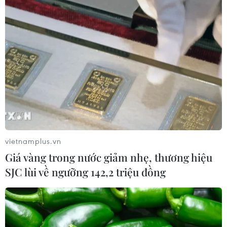
nghiệp công nghệ số
05/08/2026 02:59
VIB ra mắt One Card, mở ra bước
tiến mới về thẻ tín dụng
05/08/2026 01:48
Doanh thu của Apple tại Ấn Độ lần
đầu vượt 10 tỷ USD
vietnamplus.vn
05/08/2026 00:53
Giá vàng trong nước giảm nhẹ, thương hiệu
SJC lùi về ngưỡng 142,2 triệu đồng
Boeing 737 MAX 7 được đưa vào khai
thác sau hơn 8 năm chờ đợi
04/08/2026 02:48