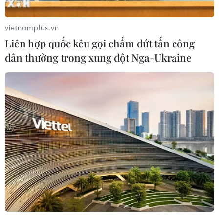
họp báo thông tin về Nhà máy
bột-giấy VNT19 nhằm tạo sự đồng
thuận trong người dân, sớm đưa
vietnamplus.vn
nhà máy vào hoạt động.
Liên hợp quốc kêu gọi chấm dứt tấn công
dân thường trong xung đột Nga-Ukraine
(TTXVN/Vietnam+)