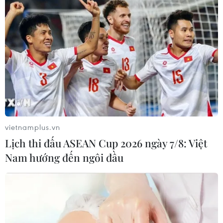
đảm bảo trung thực, đầy đủ số liệu...
vietnamplus.vn
Lịch thi đấu ASEAN Cup 2026 ngày 7/8: Việt
Nam hướng đến ngôi đầu
Đề xuất chấm dứt dự án Nhà máy bột giấy
Phương Nam vì thua lỗ
20/04/2023 13:10