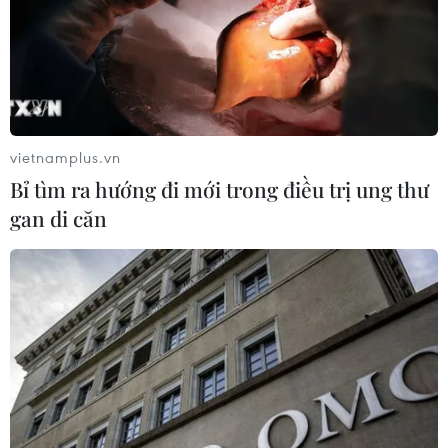
Từ mở rộng số lượng đến nâng cao
chất lượng doanh nghiệp tư nhân ở
Tây Ninh
06/08/2026 04:23
vietnamplus.vn
Alphabet cải tổ hàng ngũ lãnh đạo
Bỉ tìm ra hướng đi mới trong điều trị ung thư
giữa cuộc đua AGI
gan di căn
06/08/2026 04:22
Techcom Life và cách tiếp cận mới
cho bài toán bảo vệ sức khỏe của
người Việt
06/08/2026 03:40