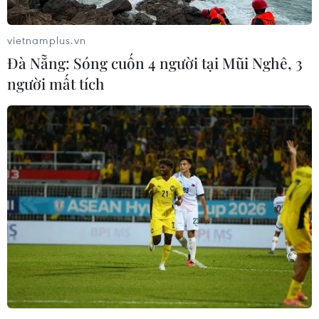
vietnamplus.vn
Đà Nẵng: Sóng cuốn 4 người tại Mũi Nghê, 3
người mất tích
Quy hoạch định hướng tổ chức lại không gian phát triển công
nghiệp vùng. (Ảnh minh họa: Vietnam+)
Thứ năm,
Quy hoạch nêu bật yêu cầu phải hình
thành mạng lưới kết cấu hạ tầng từng bước
đồng bộ, hiện đại, góp phần giải quyết cơ bản
tình trạng ô nhiễm môi trường, tắc nghẽn giao
thông và ngập úng. Chú trọng đẩy mạnh phát
triển hạ tầng giao thông bảo đảm kết nối thông
suốt giữa các đô thị, trung tâm kinh tế, cảng
biển của vùng và kết nối liên vùng, phát triển