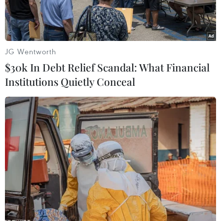
JG Wentworth
$30k In Debt Relief Scandal: What Financial
Institutions Quietly Conceal
Quy hoạch vùng Đông Nam Bộ đã nghiên cứu và đưa ra những
nhận diện, đề xuất có tính mới, đột phá. (Nhật Bắc/VGP)
Quy hoạch vùng Đông Nam Bộ thời kỳ 2021-
2030, tầm nhìn đến năm 2050 là bước cụ thể
hóa Quy hoạch tổng thể quốc gia, thể hiện