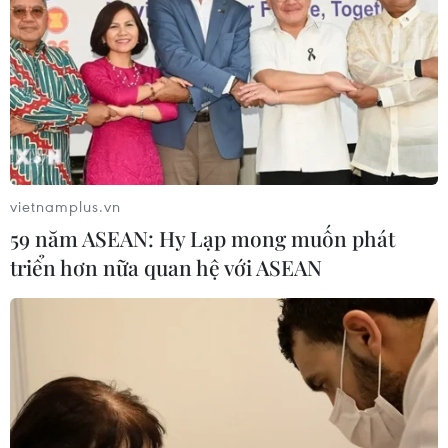
Theo dõi VietnamPlus
vietnamplus.vn
TIN LIÊN QUAN
59 năm ASEAN: Hy Lạp mong muốn phát
triển hơn nữa quan hệ với ASEAN