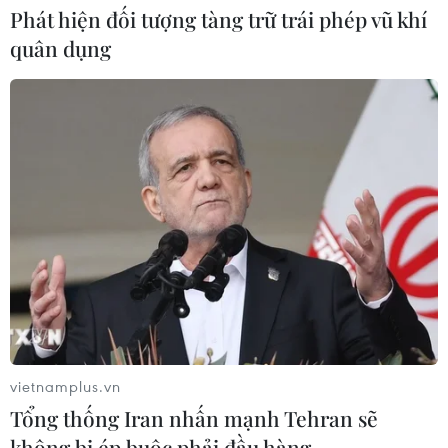
08/08/2026 08:16
Phát hiện đối tượng tàng trữ trái phép vũ khí
quân dụng
Thị trường chứng khoán: Sức ép từ
"vùng trũng" thông tin sau một nhịp
phục hồi
08/08/2026 08:04
Điện Biên từng bước hình thành thị
trường tín chỉ carbon rừng
08/08/2026 06:50
Chủ sân Azteca lỗ hơn 47 triệu USD vì
vietnamplus.vn
World Cup 2026
Tổng thống Iran nhấn mạnh Tehran sẽ
08/08/2026 06:43
không bị ép buộc phải đầu hàng