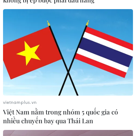
Chủ tịch Quốc hội Trần Thanh Mẫn:
Khẳng định vai trò nòng cốt trong
đấu tranh phòng, chống tham
nhũng, tội phạm kinh tế
08/08/2026 05:02
Dữ liệu việc làm Mỹ mở thêm dư địa
cho giá vàng trong tuần qua
08/08/2026 04:29
vietnamplus.vn
Việt Nam nằm trong nhóm 5 quốc gia có
Grab bị phạt 1,36 tỷ đồng do vi phạm
nhiều chuyến bay qua Thái Lan
quy định bảo vệ quyền lợi người tiêu
dùng