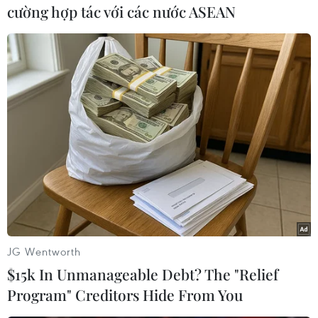
cường hợp tác với các nước ASEAN
Vùng Đông Nam Bộ gồm thành phố Hồ Chí Minh
và 5 tỉnh Đồng Nai, Bình Dương, Bà Rịa -Vũng
Tàu, Bình Phước, Tây Ninh. Diện tích vùng là
23.551 km2, chiếm 7,1% diện tích cả nước. Dân
số khoảng 18,8 triệu người, chiếm 18,9% dân số
cả nước (năm 2022). Là trung tâm kinh tế lớn
nhất của đất nước, vùng Đông Nam Bộ có vị trí,
vai trò đặc biệt quan trọng trong phát triển kinh
tế-xã hội của quốc gia. Năm 2022, GRDP vùng
Đông Nam Bộ chiếm khoảng 31% cả nước, xuất
khẩu đóng góp khoảng 35%, thu ngân sách
khoảng 38% cả nước và GRDP bình quân đầu
JG Wentworth
người của vùng gấp 1,64 lần cả nước. Tỷ lệ đô
$15k In Unmanageable Debt? The "Relief
thị hóa của vùng là 66,5%, bằng 1,8 lần trung
Program" Creditors Hide From You
bình cả nước.