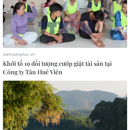
vietnamplus.vn
Khởi tố 19 đối tượng cướp giật tài sản tại
Công ty Tân Huê Viên
TIN CÙNG CHUYÊN MỤC
Thị trường vaccine thế giới chuyển