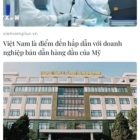
vietnamplus.vn
Việt Nam là điểm đến hấp dẫn với doanh
nghiệp bán dẫn hàng đầu của Mỹ
Đông Nam Bộ, Tây Nguyên: Diện tích
trồng sầu riêng tăng nhanh
26/11/2023 02:22
Theo Bộ Nông nghiệp và Phát triển Nông thôn, hiện diện
tích trồng sầu riêng cả nước ước đạt 110.000ha, tăng
hơn 24% mỗi năm. Đây là tỷ lệ tăng cao nhất trong các
loại cây trồng chủ lực hiện nay.