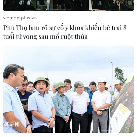
vietnamplus.vn
Phú Thọ làm rõ sự cố y khoa khiến bé trai 8
tuổi tử vong sau mổ ruột thừa
Cảnh báo nguy cơ cao sạt lở bờ biển ở khu
vực Trung Bộ và Đông Nam Bộ
17/11/2023 09:22
Trong khoảng thời gian từ nay đến tháng 2/2024, trên