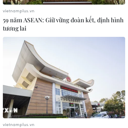
08/08/2026 12:20
vietnamplus.vn
59 năm ASEAN: Giữ vững đoàn kết, định hình
tương lai
Sửa đổi Luật Dầu khí: Phân cấp,
phân quyền nhưng phải kiểm soát
rủi ro
08/08/2026 11:05
Giải quyết khó khăn, vướng mắc
trong lĩnh vực thuế và hải quan
08/08/2026 09:54
Mỹ chi hơn 2 tỷ USD thúc đẩy ngành
pin và khoáng sản nội địa
vietnamplus.vn