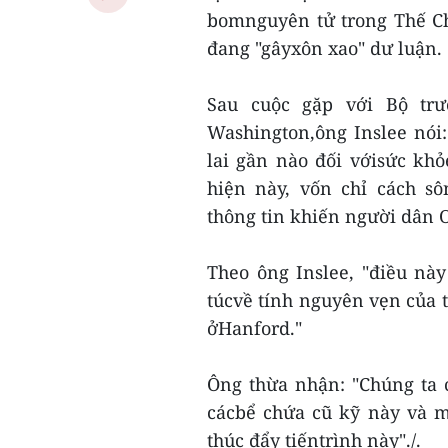
bomnguyên tử trong Thế Ch
đang "gâyxôn xao" dư luận.
Sau cuộc gặp với Bộ tr
Washington,ông Inslee nói
lai gần nào đối vớisức kh
hiện này, vốn chỉ cách s
thông tin khiến người dân O
Theo ông Inslee, "điều nà
túcvề tính nguyên vẹn của 
ởHanford."
Ông thừa nhận: "Chúng ta 
cácbể chứa cũ kỹ này và 
thúc đẩy tiếntrình này"./.