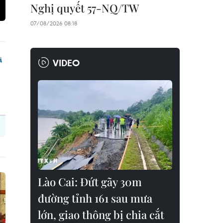
Nghị quyết 57-NQ/TW
07/08/2026 08:18
VIDEO
Lào Cai: Đứt gãy 30m
đường tỉnh 161 sau mưa
lớn, giao thông bị chia cắt