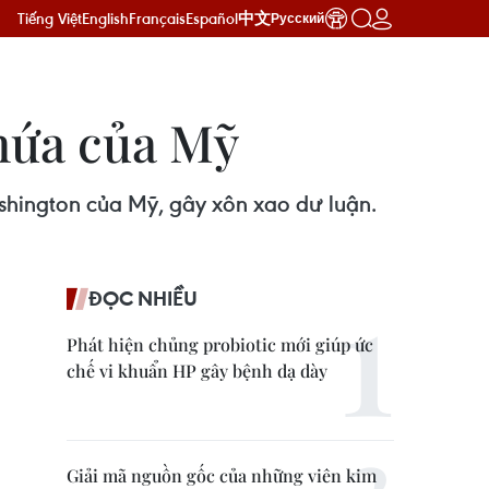
Tiếng Việt
English
Français
Español
中文
Русский
chứa của Mỹ
ashington của Mỹ, gây xôn xao dư luận.
ĐỌC NHIỀU
Phát hiện chủng probiotic mới giúp ức
chế vi khuẩn HP gây bệnh dạ dày
Giải mã nguồn gốc của những viên kim