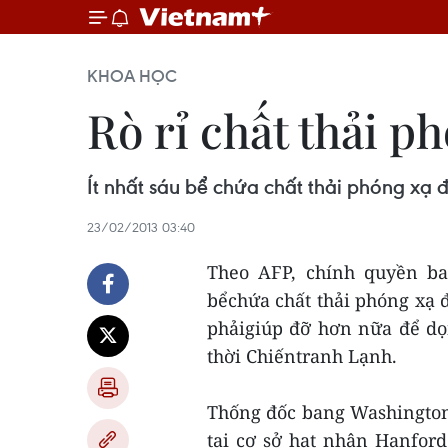
KHOA HỌC
Rò rỉ chất thải p
Ít nhất sáu bể chứa chất thải phóng xạ 
23/02/2013 03:40
Theo AFP, chính quyền ba
bểchứa chất thải phóng xạ đ
phảigiúp đỡ hơn nữa để dọ
thời Chiếntranh Lạnh.
Thống đốc bang Washington J
tại cơ sở hạt nhân Hanford