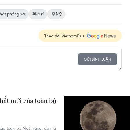
hất phóng xạ
#Rò rỉ
Mỹ
Theo dõi VietnamPlus
GỬI BÌNH LUẬN
hất mới của toàn bộ
ủa toàn bộ Mặt Trăng, đây là