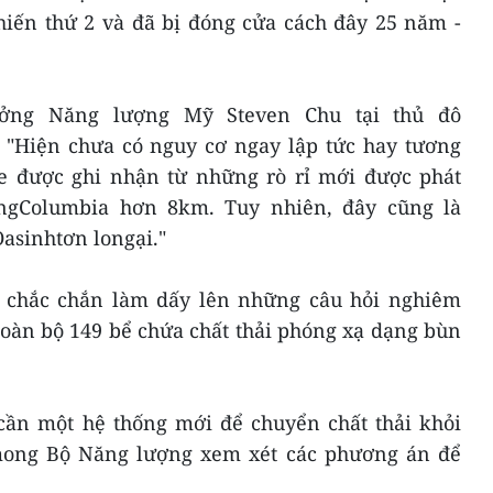
iến thứ 2 và đã bị đóng cửa cách đây 25 năm -
ưởng Năng lượng Mỹ Steven Chu tại thủ đô
: "Hiện chưa có nguy cơ ngay lập tức hay tương
ỏe được ghi nhận từ những rò rỉ mới được phát
ôngColumbia hơn 8km. Tuy nhiên, đây cũng là
asinhtơn longại."
y chắc chắn làm dấy lên những câu hỏi nghiêm
toàn bộ 149 bể chứa chất thải phóng xạ dạng bùn
cần một hệ thống mới để chuyển chất thải khỏi
mong Bộ Năng lượng xem xét các phương án để