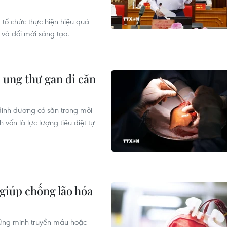
 tổ chức thực hiện hiệu quả
 và đổi mới sáng tạo.
ị ung thư gan di căn
dinh dưỡng có sẵn trong môi
vốn là lực lượng tiêu diệt tự
giúp chống lão hóa
hứng minh truyền máu hoặc