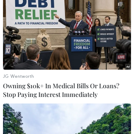
JG Wentworth
#Samsung Display
#buồng lái kỹ thuật số
Owning $10k+ In Medical Bills Or Loans?
#IAA Mobility 2025
Hàn Quốc
Stop Paying Interest Immediately
Theo dõi VietnamPlus