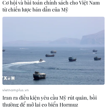
Cơ hội và bài toán chính sách cho Việt Nam
31/07/2026 01:51
từ chiến lược bán dẫn của Mỹ
Toyota giữ vững vị trí hãng xe bán
chạy nhất toàn cầu trong 7 năm liên
tiếp
30/07/2026 11:20
Các nhà sản xuất ôtô Trung Quốc
đang gây áp lực lên các đối thủ Anh
30/07/2026 03:59
Pin xe điện - lời giải của bài toán
vietnamplus.vn
nguồn điện cho AI
Iran ra điều kiện yêu cầu Mỹ rút quân, bồi
30/07/2026 01:35
thường để mở lại eo biển Hormuz