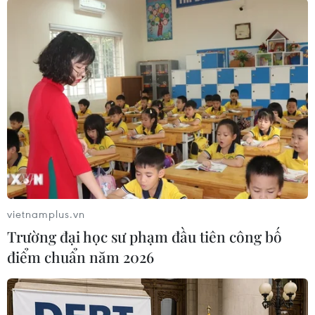
Samsung ra mắt tivi cao
cấp mới được AI hỗ trợ
phân giải màn hình
Tivi mới có giá 322.000 USD,
dùng công nghệ AI thông qua
Micro RGB AI Engine, công nghệ
phân tích nội dung hiển thị theo
thời gian thực để điều chỉnh màu
sắc, nâng cao hình ảnh có độ
phân giải thấp.
vietnamplus.vn
Trường đại học sư phạm đầu tiên công bố
(TTXVN/Vietnam+)
điểm chuẩn năm 2026