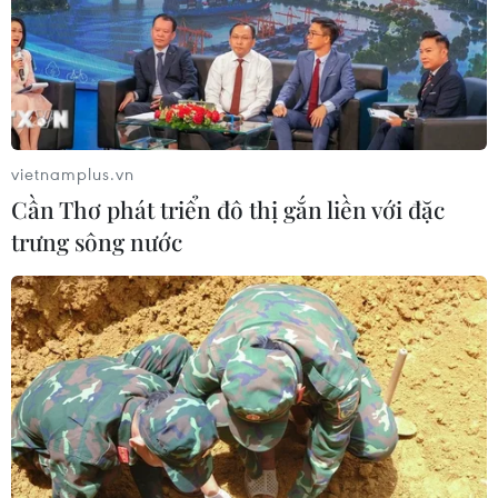
vietnamplus.vn
Cần Thơ phát triển đô thị gắn liền với đặc
trưng sông nước
TIN CÙNG CHUYÊN MỤC
Xe điện Trung Quốc mở rộng
cuộc đua công nghệ ra Đông Nam Á
08/08/2026 03:00
Hãng BMW bắt đầu sản xuất hàng
loạt mẫu xe thuần điện “thế hệ mới”