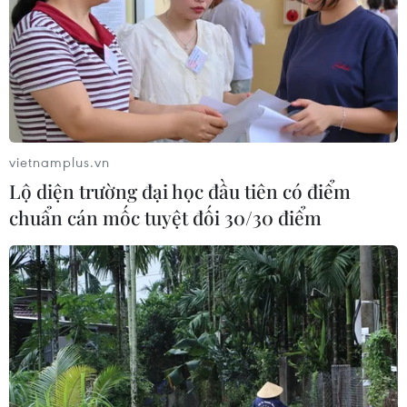
với trụ và trạm sạc xe điện trước 30/9
24/07/2026 11:01
Tây Ban Nha trở thành “cứ điểm” xe
điện Trung Quốc tại châu Âu
vietnamplus.vn
24/07/2026 08:06
Lộ diện trường đại học đầu tiên có điểm
chuẩn cán mốc tuyệt đối 30/30 điểm
Bridgestone Việt Nam giới thiệu
dòng lốp hiệu suất cao thế hệ mới
Potenza
24/07/2026 06:46
Hà Nội xây dựng phương án hỗ trợ