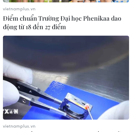
vietnamplus.vn
Điểm chuẩn Trường Đại học Phenikaa dao
Xem thêm
động từ 18 đến 27 điểm
CƠ QUAN CHỦ QUẢN: THÔNG TẤN XÃ VIỆT NAM
Tổng Biên tập: TRẦN TIẾN DUẨN
Phó Tổng Biên tập: NGUYỄN THỊ TÁM, KHÚC THANH
THỦY
Sở hữu trí tuệ
Quy định sử dụng
RSS
Hỗ trợ
vietnamplus.vn