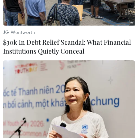
JG Wentworth
$30k In Debt Relief Scandal: What Financial
Institutions Quietly Conceal
Samsung Display sẽ giới thiệu một loạt công nghệ và sản phẩm
mới, trong đó có buồng lái kỹ thuật số được tùy chỉnh cho ôtô tự
hành. (Nguồn: Yonhap)
Theo hãng tin Yonhap, ngày 8/9, công ty
Samsung Display thông báo kế hoạch ra mắt
giải pháp buồng lái kỹ thuật số mới cho trải