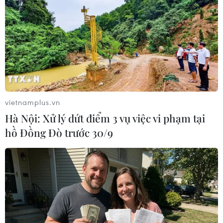
TIN LIÊN QUAN
vietnamplus.vn
Hà Nội: Xử lý dứt điểm 3 vụ việc vi phạm tại
hồ Đồng Đò trước 30/9