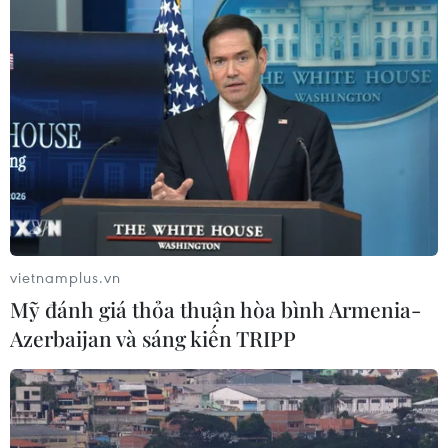
Nhà sản xuất ôtô Porsche cắt giảm
thêm 5.000 việc làm
27/07/2026 14:48
Trung Quốc đẩy mạnh chiến lược
"toàn chuỗi" trong xuất khẩu xe năng
lượng mới
27/07/2026 11:16
vietnamplus.vn
Mỹ đánh giá thỏa thuận hòa bình Armenia-
Honda, Nissan bắt tay phát triển hệ
Azerbaijan và sáng kiến TRIPP
điều hành cho xe thế hệ mới
27/07/2026 02:47