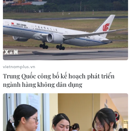
Mở rộng nhiều trường hợp “độ” linh
kiện xe nhưng không bị coi là cải tạo
27/07/2026 01:44
Bộ Xây dựng nói gì về việc đạp thốc
ga khi đưa xe ôtô đi đăng kiểm?
25/07/2026 03:28
vietnamplus.vn
Trung Quốc công bố kế hoạch phát triển
ngành hàng không dân dụng
Cổ phiếu Tesla lao dốc, vốn hóa thị
trường "bốc hơi" hơn 140 tỷ USD
24/07/2026 14:55
Sẽ ban hành quy chuẩn kỹ thuật đối