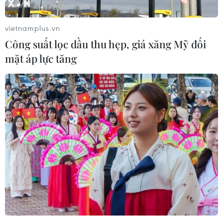
vietnamplus.vn
Công suất lọc dầu thu hẹp, giá xăng Mỹ đối
mặt áp lực tăng
Mỹ dự kiến cấm phần mềm Trung Quốc
trong xe tự hành và xe kết nối
05/08/2024 02:05
Mỹ dự kiến ban hành quy định cấm phần mềm Trung
Quốc trong các loại xe có mức tự động hóa cấp độ 3 trở
lên tại nước này và cấm thử nghiệm các xe tự hành của
các công ty Trung Quốc trên đường bộ Mỹ.