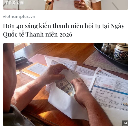
nghiệm lái xe an toàn và tiện lợi hơn, phù hợp
với nỗ lực mở rộng danh mục sản phẩm điốt
vietnamplus.vn
phát quang hữu cơ (OLED) của mình.
Hơn 40 sáng kiến thanh niên hội tụ tại Ngày
Trong một thông cáo báo chí, nhà sản xuất màn
Quốc tế Thanh niên 2026
hình Hàn Quốc nêu rõ họ sẽ tham gia Triển lãm
IAA Mobility 2025, diễn ra trong 6 ngày tại
Munich (Đức) từ ngày 9/9.
Tại đây, Samsung Display sẽ giới thiệu một loạt
công nghệ và sản phẩm mới, trong đó có buồng
lái kỹ thuật số được tùy chỉnh cho ôtô tự hành.
Buồng lái này được trang bị nhiều màn hình
OLED khác nhau, trong đó có màn hình cụm di
chuyển đóng vai trò như bảng điều khiển
nhưng sẽ thu gọn lại khi đỗ xe.