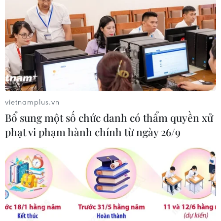
đảo
04/08/2026 03:17
ASEAN Cup 2026: "Chìa khóa" giúp
tuyển Việt Nam quật ngã Indonesia
04/08/2026 03:05
vietnamplus.vn
Bổ sung một số chức danh có thẩm quyền xử
ASEAN Cup 2026: Đội tuyển Việt
phạt vi phạm hành chính từ ngày 26/9
Nam tạo "cơn địa chấn" trên truyền
thông khu vực
04/08/2026 02:45
Báo chí Đông Nam Á "dậy
sóng" vì tuyển Việt Nam, chỉ ra lý do