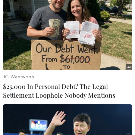
JG Wentworth
$25,000 In Personal Debt? The Legal
#SEA Games 26
#Đấu kiếm
#Judo
#Cử tạ
Settlement Loophole Nobody Mentions
#Wushu
Việt Nam
Theo dõi VietnamPlus