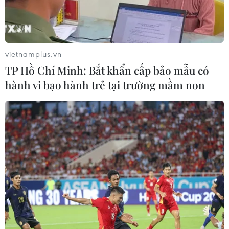
Lần đầu tiên tổ chức Festival Võ
thuật quốc tế tại Hoàng thành Thăng
Long
vietnamplus.vn
07/08/2026 15:36
TP Hồ Chí Minh: Bắt khẩn cấp bảo mẫu có
hành vi bạo hành trẻ tại trường mầm non
Sân chơi học đường giúp học sinh
rèn kỹ năng sống qua từng bước
nhảy
07/08/2026 11:38
Xem trực tiếp Việt Nam-Campuchia
tại ASEAN Cup 2026 trên kênh nào?
07/08/2026 09:49