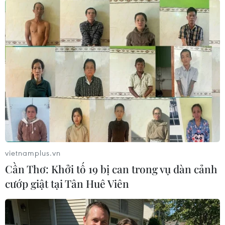
Việt, hạng 60kg nữ: Ngô Thị Chung, hạng 75kg
nam, hạng 81kg nam
Bi-a
10.00.Tứ kết Snooker đơn nam
10.00.Tứ kết Caroom 3 đơn nam
10.00.9 Ball Pool đơn nam: Đỗ Thế Kiên,
Nguyễn Anh Tuấn
13.00.CK Snooker đôi nam
16.00.BK Caroom 3 đơn nam
vietnamplus.vn
16.00.Tứ kết 9 Ball Pool đơn nam
Cần Thơ: Khởi tố 19 bị can trong vụ dàn cảnh
cướp giật tại Tân Huê Viên
(Vietnam+)