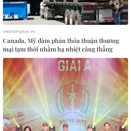
Xem thêm
vietnamplus.vn
Canada, Mỹ đàm phán thỏa thuận thương
mại tạm thời nhằm hạ nhiệt căng thẳng
CƠ QUAN CHỦ QUẢN: THÔNG TẤN XÃ VIỆT NAM
Tổng Biên tập: TRẦN TIẾN DUẨN
Phó Tổng Biên tập: NGUYỄN THỊ TÁM, KHÚC THANH
THỦY
Sở hữu trí tuệ
Quy định sử dụng
RSS
Hỗ trợ