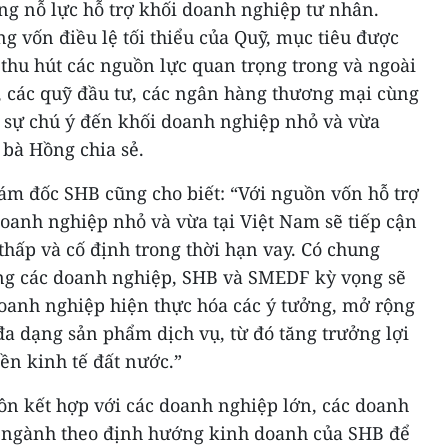
ng nỗ lực hỗ trợ khối doanh nghiệp tư nhân.
ng vốn điều lệ tối thiểu của Quỹ, mục tiêu được
ể thu hút các nguồn lực quan trọng trong và ngoài
, các quỹ đầu tư, các ngân hàng thương mại cùng
 sự chú ý đến khối doanh nghiệp nhỏ và vừa
 bà Hồng chia sẻ.
ám đốc SHB cũng cho biết: “Với nguồn vốn hỗ trợ
oanh nghiệp nhỏ và vừa tại Việt Nam sẽ tiếp cận
thấp và cố định trong thời hạn vay. Có chung
ng các doanh nghiệp, SHB và SMEDF kỳ vọng sẽ
doanh nghiệp hiện thực hóa các ý tưởng, mở rộng
đa dạng sản phẩm dịch vụ, từ đó tăng trưởng lợi
ền kinh tế đất nước.”
ôn kết hợp với các doanh nghiệp lớn, các doanh
rị ngành theo định hướng kinh doanh của SHB để