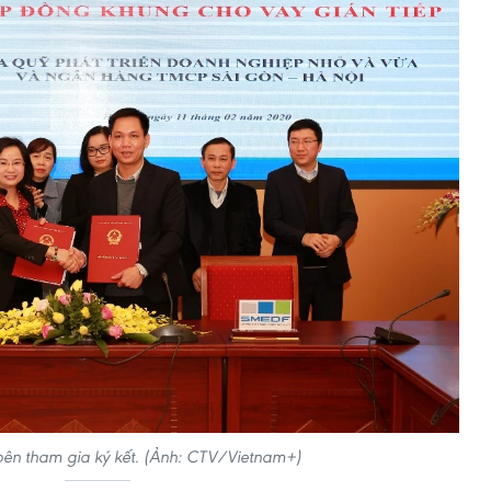
bên tham gia ký kết. (Ảnh: CTV/Vietnam+)