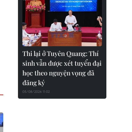
Thi lại ở Tuyên Quang: Thí
sinh vẫn được xét tuyển đại
học theo nguyện vọng đã
đăng ký
05/08/2026 11:02