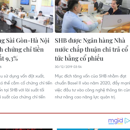
g Sài Gòn-Hà Nội
SHB được Ngân hàng Nhà
h chứng chỉ tiền
nước chấp thuận chi trả cổ
uất 9,3%
tức bằng cổ phiếu
46
30/12/2019 03:54
ầu sử dụng vốn đột xuất,
Mục đích tăng vốn của SHB nhằm đạt
ó thể cầm cố chứng chỉ tiền
chuẩn Basel II vào năm 2020, đẩy mạn
 tại SHB với lãi suất tối
việc đầu tư vào công nghệ thông tin cũ
i suất của chứng chỉ tiền
như nâng cao năng lực quản trị.