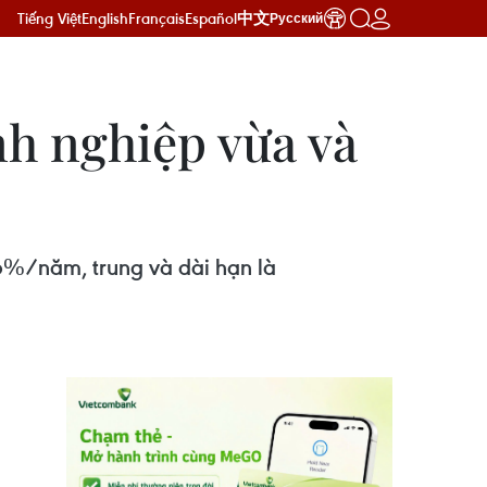
Tiếng Việt
English
Français
Español
中文
Русский
nh nghiệp vừa và
16%/năm, trung và dài hạn là