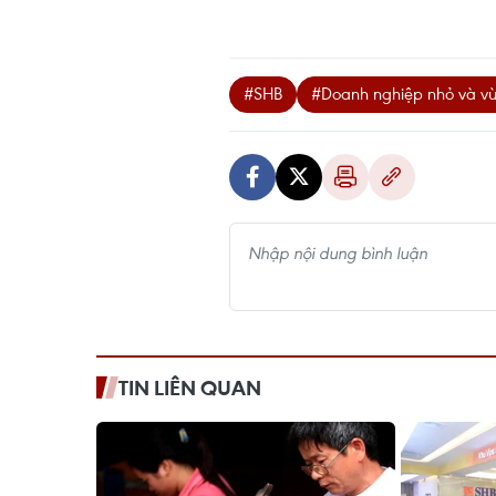
#SHB
#Doanh nghiệp nhỏ và v
TIN LIÊN QUAN