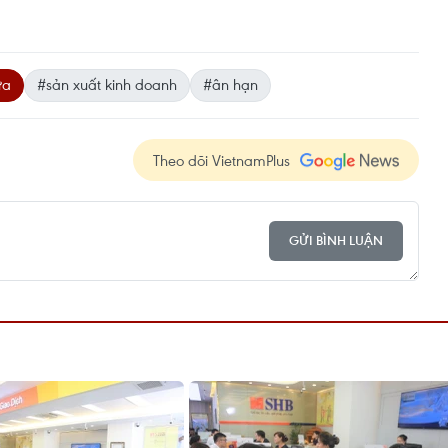
ừa
#sản xuất kinh doanh
#ân hạn
Theo dõi VietnamPlus
GỬI BÌNH LUẬN