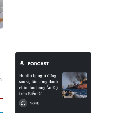
PODCAST
h
Houthi bị nghi đứng
ng
sau vụ tấn công đánh
chìm tàu hàng Ấn Độ
trên Biển Đỏ
NGHE