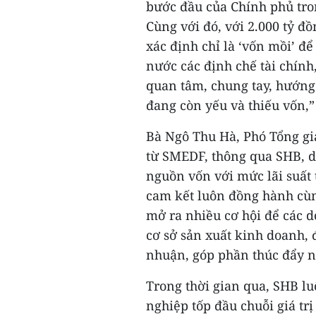
bước đầu của Chính phủ tro
Cùng với đó, với 2.000 tỷ đồ
xác định chỉ là ‘vốn mồi’ đ
nước các định chế tài chính
quan tâm, chung tay, hướng
đang còn yếu và thiếu vốn,”
Bà Ngô Thu Hà, Phó Tổng gi
từ SMEDF, thông qua SHB, d
nguồn vốn với mức lãi suất 
cam kết luôn đồng hành cù
mở ra nhiều cơ hội để các 
cơ sở sản xuất kinh doanh, 
nhuận, góp phần thúc đẩy n
Trong thời gian qua, SHB lu
nghiệp tốp đầu chuỗi giá t