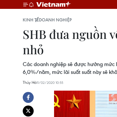
KINH TẾ
DOANH NGHIỆP
SHB đưa nguồn vố
nhỏ
Các doanh nghiệp sẽ được hưởng mức lãi
6,0%/năm, mức lãi suất suất này sẽ khôn
Thúy Hà
11/02/2020 10:55