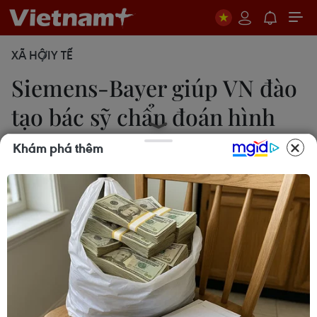
XÃ HỘI
Y TẾ
Siemens-Bayer giúp VN đào
tạo bác sỹ chẩn đoán hình
ảnh
Khám phá thêm
10/01/2014 14:27
Hơn 100 bác sỹ trên cả nước đã tham gia STAR -
chương trình đào tạo chuyên sâu về những tiến bộ
trong lĩnh vực chẩn đoán hình ảnh tổ chức tại Hà
Nội.