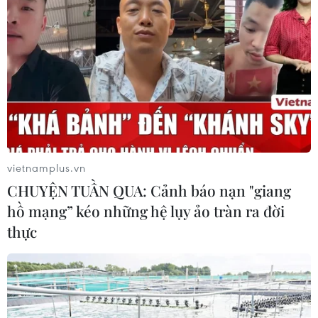
Bộ Y tế : Trên 22% người trưởng
thành thiếu vận động thể lực
31/07/2026 04:10
TP Hồ Chí Minh đồng hành để trẻ
mắc bệnh hiểm nghèo không lỡ cơ
hội học tập và điều trị
vietnamplus.vn
30/07/2026 13:53
CHUYỆN TUẦN QUA: Cảnh báo nạn "giang
hồ mạng” kéo những hệ lụy ảo tràn ra đời
Bé trai 7 tuổi được ghép thận xuyên
thực
Việt từ người hiến chết não
30/07/2026 12:52