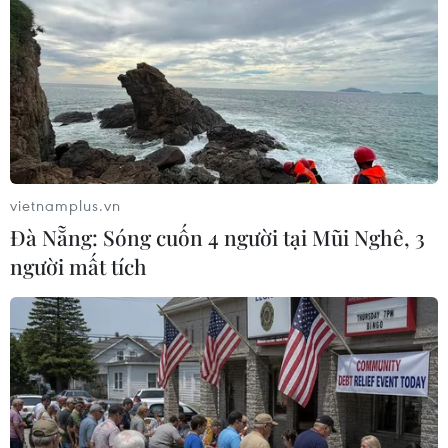
TIN LIÊN QUAN
vietnamplus.vn
Đà Nẵng: Sóng cuốn 4 người tại Mũi Nghê, 3
người mất tích