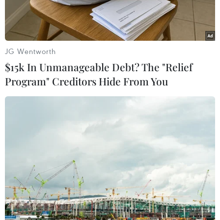
JG Wentworth
$15k In Unmanageable Debt? The "Relief
Program" Creditors Hide From You
Quang cảnh chương trình đào tạo. (Ảnh: Siemens)
Hơn 100 bác sỹ chẩn đoán hình ảnh trên khắp
cả nước đã tham gia chương trình STAR -
chương trình đào tạo chuyên sâu về những tiến
bộ trong lĩnh vực chẩn đoán hình ảnh tổ chức