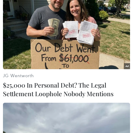
JG Wentworth
$25,000 In Personal Debt? The Legal
#Siemens
#Bayer
#Bác sỹ
#Chẩn đoán hình ảnh
Settlement Loophole Nobody Mentions
#Thăm khám lâm sàng
TP. Hà Nội
Theo dõi VietnamPlus