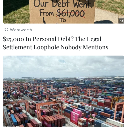
khó tin nhưng đó là sự thật.
Trước khi trận "chung kết" giữa Manchester
United và Chelsea tại Old Trafforddiễn ra - trận
JG Wentworth
đấu mang tính chất quyết định đến chức vô địch
$25,000 In Personal Debt? The Legal
Premier League mùagiải này, Sir Alex đã có
Settlement Loophole Nobody Mentions
những phát biểu khen ngợi Howard Webb -
người bắt chínhtrận này chính là trọng tài xuất
sắc nhất.
Phát biểu tại buổi họp báo trước trận đấu đó, vị
chiến lược gia người Scotlandnói: "Howard
Webb chính là trọng tài giỏi nhất nước Anh.
Điều này không phảinghi ngờ gì cả. Trận đấu
này đã có một trọng tài xuất sắc điều khiển và
chúngtôi hy vọng mình sẽ may mắn."