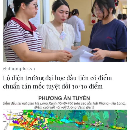
ASEAN Cup 2026 trên kênh nào?
03/08/2026 09:21
Xem thêm
vietnamplus.vn
Lộ diện trường đại học đầu tiên có điểm
CƠ QUAN CHỦ QUẢN: THÔNG TẤN XÃ VIỆT NAM
chuẩn cán mốc tuyệt đối 30/30 điểm
Tổng Biên tập: TRẦN TIẾN DUẨN
Phó Tổng Biên tập: NGUYỄN THỊ TÁM, KHÚC THANH
THỦY
Sở hữu trí tuệ
Quy định sử dụng