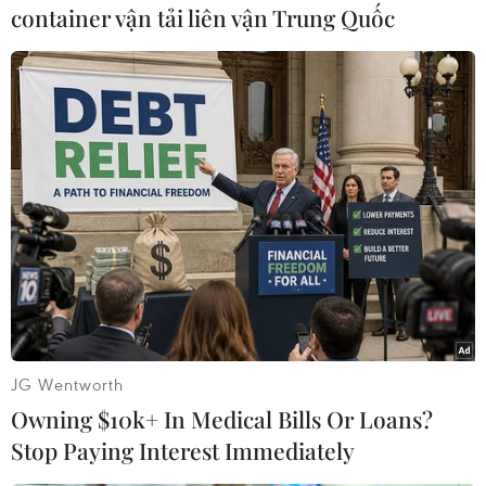
Huy Anh (Vietnam+)
container vận tải liên vận Trung Quốc
JG Wentworth
#FA
#Premier Lesgue
#Manchester United
Owning $10k+ In Medical Bills Or Loans?
#Ferguson
#Án phạt
Anh
Stop Paying Interest Immediately