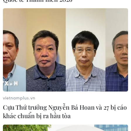
Tuyển thủ Indonesia cúi đầu thành
khẩn xin lỗi người hâm mộ xứ vạn
đảo
04/08/2026 03:17
ASEAN Cup 2026: "Chìa khóa" giúp
tuyển Việt Nam quật ngã Indonesia
04/08/2026 03:05
ASEAN Cup 2026: Đội tuyển Việt
Nam tạo "cơn địa chấn" trên truyền
vietnamplus.vn
thông khu vực
Cựu Thứ trưởng Nguyễn Bá Hoan và 27 bị cáo
04/08/2026 02:45
khác chuẩn bị ra hầu tòa
Báo chí Đông Nam Á "dậy