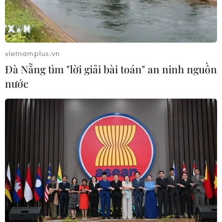
Mỹ áp thuế 15% đối với nguyên liệu
quan trọng để sản xuất chip
07/08/2026 00:56
vietnamplus.vn
Đà Nẵng tìm "lời giải bài toán" an ninh nguồn
nước
Đảng Cộng hòa đề xuất dự luật trao
thêm thẩm quyền thuế quan cho ông
Trump
07/08/2026 00:33
Mỹ: Lãi suất thế chấp tăng lên mức
cao nhất kể từ tháng Bảy năm ngoái
07/08/2026 00:05