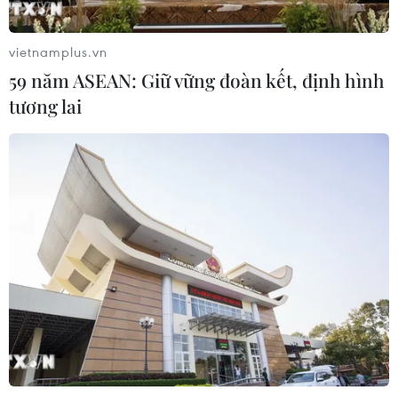
Google Wallet cho phép phụ huynh
thiết lập số dư an toàn của con cái
vietnamplus.vn
06/08/2026 23:44
59 năm ASEAN: Giữ vững đoàn kết, định hình
tương lai
NAPAS và KiotViet hợp tác mở rộng
hệ sinh thái thanh toán VietQR
06/08/2026 14:03
BIDV chốt ngày chia 498 triệu cổ
phiếu, tăng vốn điều lệ lên 77.783 tỷ
đồng
06/08/2026 13:42