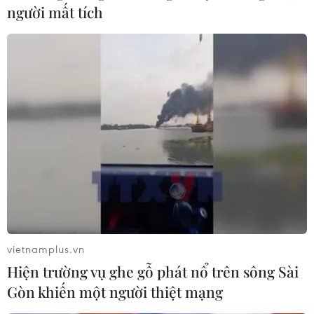
(Vietnam+)
người mất tích
vietnamplus.vn
#Ngân hàng Standard Chartered
#hoạt động đầu tư
Hiện trường vụ ghe gỗ phát nổ trên sông Sài
#trung tâm tài chính quốc tế
Gòn khiến một người thiệt mạng
#đầu tư trực tiếp nước ngoài