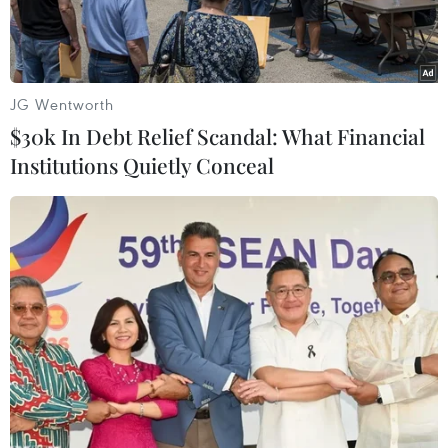
tế
JG Wentworth
$30k In Debt Relief Scandal: What Financial
Institutions Quietly Conceal
Bộ trưởng Bộ Tài chính trưởng Nguyễn Văn Thắng tiếp và làm
việc với Tổng Giám đốc Tập đoàn Standard Chartered, ngày
3/4. (Ảnh: BTC/Vietnam+)
Với kinh nghiệm hoạt động vận hành tại rất