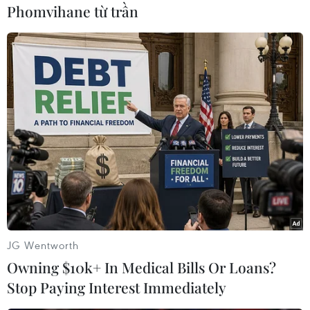
Phomvihane từ trần
chuẩn, luật pháp quốc tế.
Ngân hàng Standard Chartered cũng đã hỗ trợ
rất nhiều doanh nghiệp xanh, phát triển bền
vững trên thế giới, vì vậy có thể tận dụng những
công nghệ toàn cầu đó nhằm thu hút nhiều hơn
nữa cộng đồng đầu tư nước ngoài để giúp Việt
Nam có thể đạt mục tiêu giảm phát thải dòng
bằng 0 vào năm 2050 (Việt Nam đã cam kết tại
COP26).
JG Wentworth
Owning $10k+ In Medical Bills Or Loans?
Stop Paying Interest Immediately