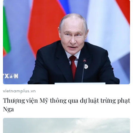
#đầu tư nước ngoài gián tiếp
Theo dõi VietnamPlus
TIN LIÊN QUAN
vietnamplus.vn
Thượng viện Mỹ thông qua dự luật trừng phạt
Nga