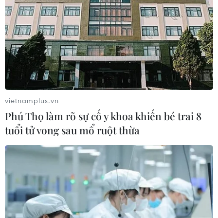
vietnamplus.vn
Phú Thọ làm rõ sự cố y khoa khiến bé trai 8
tuổi tử vong sau mổ ruột thừa
Thủ tướng đề nghị Standard Chartered hỗ
trợ xây các trung tâm tài chính quốc tế
02/04/2025 13:00
Theo Thủ tướng Phạm Minh Chính, Việt Nam xác định
phát triển Trung tâm tài chính quốc tế tại Việt Nam và