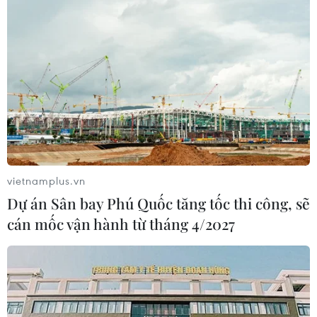
Phiên họp thứ nhất của Ban Chỉ
đạo về Trung tâm tài chính khu vực và
quốc tế
vietnamplus.vn
03/04/2025 07:19
Dự án Sân bay Phú Quốc tăng tốc thi công, sẽ
Sáng 3/4, tại Hà Nội, Thủ tướng Phạm Minh Chính,
cán mốc vận hành từ tháng 4/2027
Trưởng Ban Chỉ đạo về Trung tâm tài chính khu vực và
quốc tế tại Việt Nam chủ trì phiên họp lần thứ nhất của
Ban Chỉ đạo.