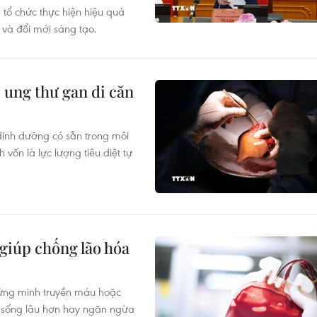
 tổ chức thực hiện hiệu quả
 và đổi mới sáng tạo.
ị ung thư gan di căn
dinh dưỡng có sẵn trong môi
vốn là lực lượng tiêu diệt tự
giúp chống lão hóa
hứng minh truyền máu hoặc
i, sống lâu hơn hay ngăn ngừa