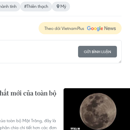
hành tinh
#Thiên thạch
Mỹ
Theo dõi VietnamPlus
GỬI BÌNH LUẬN
hất mới của toàn bộ
ủa toàn bộ Mặt Trăng, đây là
phân chia chi tiết hơn các đơn