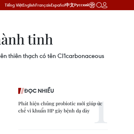
Tiếng Việt
English
Français
Español
中文
Русский
hành tinh
trên thiên thạch có tên CI1carbonaceous
ĐỌC NHIỀU
Phát hiện chủng probiotic mới giúp ức
chế vi khuẩn HP gây bệnh dạ dày