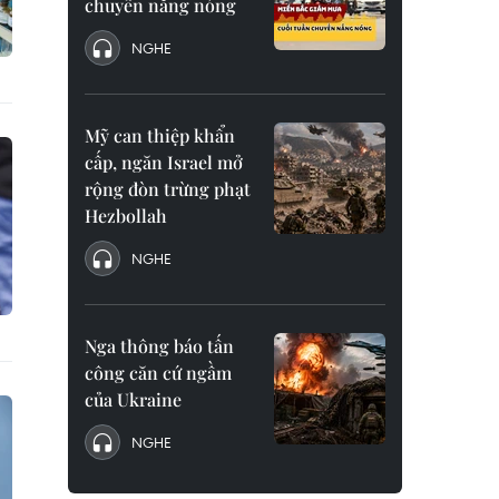
chuyển nắng nóng
NGHE
Mỹ can thiệp khẩn
cấp, ngăn Israel mở
rộng đòn trừng phạt
Hezbollah
NGHE
Nga thông báo tấn
công căn cứ ngầm
của Ukraine
NGHE