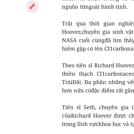
nguồn từngoài hành tinh.
Trải qua thời gian nghi
Hoover,chuyên gia sinh vậ
NASA cuối cùngđã tìm thấy 
hiếm gặp có tên CI1carbona
Theo tiến sĩ Richard Hoover
thiên thạch CI1carbonace
TráiĐất. Đa phần những vết
hơn nữa cóđặc điểm rất gần 
Tiến sĩ Seth, chuyên gia 
củaRichard Hoover được c
trong lĩnh vựckhoa học và tạ