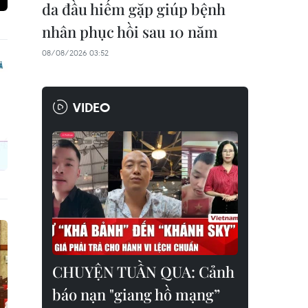
da đầu hiếm gặp giúp bệnh
nhân phục hồi sau 10 năm
08/08/2026 03:52
VIDEO
CHUYỆN TUẦN QUA: Cảnh
báo nạn "giang hồ mạng”