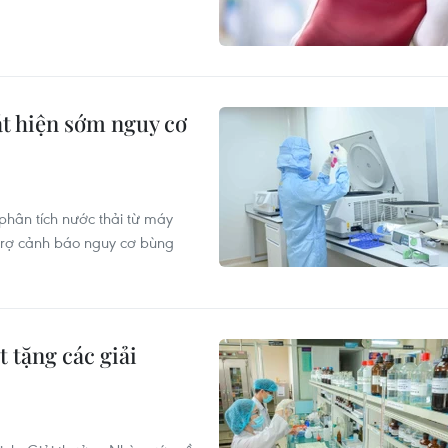
át hiện sớm nguy cơ
hân tích nước thải từ máy
trợ cảnh báo nguy cơ bùng
 tặng các giải