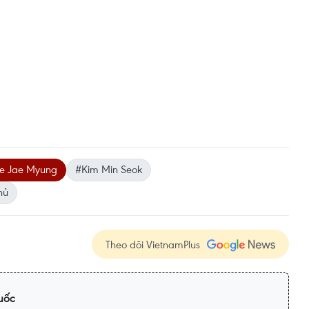
e Jae Myung
#Kim Min Seok
hủ
Theo dõi VietnamPlus
uốc