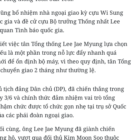
cũng bổ nhiệm nhà ngoại giao kỳ cựu Wi Sung
c gia và đề cử cựu Bộ trưởng Thống nhất Lee
quan Tình báo quốc gia.
iết việc tân Tổng thống Lee Jae Myung lựa chọn
g yếu là một phần trong nỗ lực đẩy nhanh quá
ới để ổn định bộ máy, vì theo quy định, tân Tổng
 chuyển giao 2 tháng như thường lệ.
 tịch đảng Dân chủ (DP), đã chiến thắng trong
y 3/6 và chính thức đảm nhiệm vai trò tổng
nhậm chức được tổ chức gọn nhẹ tại trụ sở Quốc
ủa các phái đoàn ngoại giao.
ối cùng, ông Lee Jae Myung đã giành chiến
ủng hộ, vượt qua đối thủ Kim Moon Soo thuộc