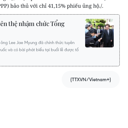
P) bảo thủ với chỉ 41,15% phiếu ủng hộ./.
yên thệ nhậm chức Tổng
 ông Lee Jae Myung đã chính thức tuyên
c và có bài phát biểu tại buổi lễ được tổ
(TTXVN/Vietnam+)