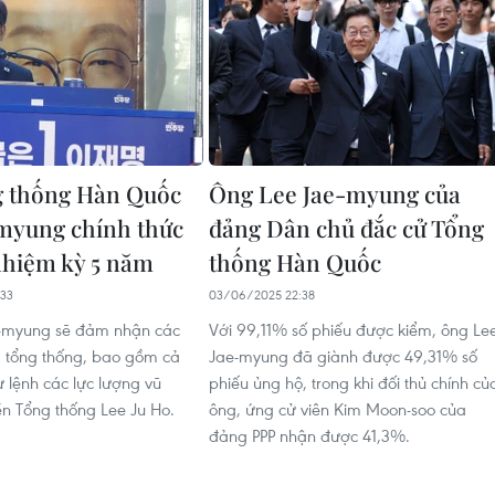
g thống Hàn Quốc
Ông Lee Jae-myung của
myung chính thức
đảng Dân chủ đắc cử Tổng
nhiệm kỳ 5 năm
thống Hàn Quốc
33
03/06/2025 22:38
-myung sẽ đảm nhận các
Với 99,11% số phiếu được kiểm, ông Le
 tổng thống, bao gồm cả
Jae-myung đã giành được 49,31% số
tư lệnh các lực lượng vũ
phiếu ủng hộ, trong khi đối thủ chính củ
ền Tổng thống Lee Ju Ho.
ông, ứng cử viên Kim Moon-soo của
đảng PPP nhận được 41,3%.