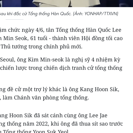
 sau khi đắc cử Tổng thống Hàn Quốc. (Ảnh: YONHAP/TTXVN)
ậm chức ngày 4/6, tân Tổng thống Hàn Quốc Lee
Min Seok, 61 tuổi - thành viên Hội đồng tối cao
 Thủ tướng trong chính phủ mới.
Seoul, ông Kim Min-seok là nghị sỹ 4 nhiệm kỳ
 chiến lược trong chiến dịch tranh cử tổng thống
ng đề cử một trợ lý khác là ông Kang Hoon Sik,
, làm Chánh văn phòng tổng thống.
ng Hoon Sik đã sát cánh cùng ông Lee Jae
g thống năm 2022, khi ông đã thua sít sao trước
ựu Tổng thống Yoon Suk Yeol.