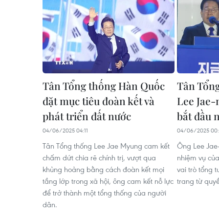
Tân Tổng thống Hàn Quốc
Tân Tổn
đặt mục tiêu đoàn kết và
Lee Jae-
phát triển đất nước
bắt đầu 
04/06/2025 04:11
04/06/2025 00:
Tân Tổng thống Lee Jae Myung cam kết
Ông Lee Jae
chấm dứt chia rẽ chính trị, vượt qua
nhiệm vụ của
khủng hoảng bằng cách đoàn kết mọi
vai trò tổng 
tầng lớp trong xã hội, ông cam kết nỗ lực
trang từ quy
để trở thành một tổng thống của người
dân.