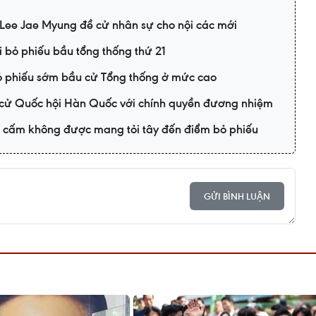
Lee Jae Myung đề cử nhân sự cho nội các mới
i bỏ phiếu bầu tổng thống thứ 21
ỏ phiếu sớm bầu cử Tổng thống ở mức cao
 cử Quốc hội Hàn Quốc với chính quyền đương nhiệm
ị cấm không được mang tỏi tây đến điểm bỏ phiếu
GỬI BÌNH LUẬN