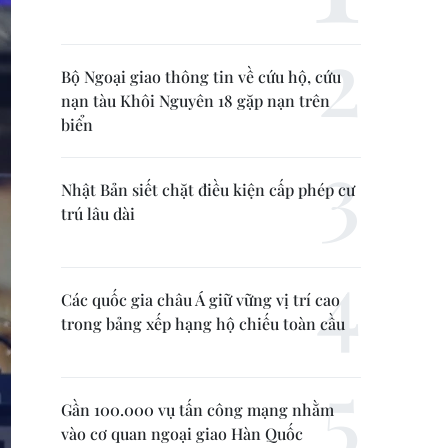
Bộ Ngoại giao thông tin về cứu hộ, cứu
nạn tàu Khôi Nguyên 18 gặp nạn trên
biển
Nhật Bản siết chặt điều kiện cấp phép cư
trú lâu dài
Các quốc gia châu Á giữ vững vị trí cao
trong bảng xếp hạng hộ chiếu toàn cầu
Gần 100.000 vụ tấn công mạng nhằm
vào cơ quan ngoại giao Hàn Quốc