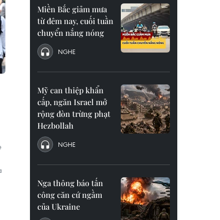
Miền Bắc giảm mưa
từ đêm nay, cuối tuần
chuyển nắng nóng
NGHE
Mỹ can thiệp khẩn
cấp, ngăn Israel mở
rộng đòn trừng phạt
Hezbollah
NGHE
e
a
Nga thông báo tấn
công căn cứ ngầm
của Ukraine