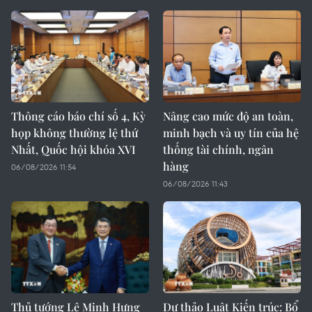
Thông cáo báo chí số 4, Kỳ
Nâng cao mức độ an toàn,
họp không thường lệ thứ
minh bạch và uy tín của hệ
Nhất, Quốc hội khóa XVI
thống tài chính, ngân
hàng
06/08/2026 11:54
06/08/2026 11:43
Thủ tướng Lê Minh Hưng
Dự thảo Luật Kiến trúc: Bổ