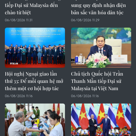
tiếp Đại sứ Malaysia đến
sung quy định nhận diện
chào từ biệt
bản sắc văn hóa dân tộc
06/08/2026 11:31
06/08/2026 11:29
Hội nghị Ngoại giao lần
Chủ tịch Quốc hội Trần
thứ 33: Để mỗi quan hệ mở
Thanh Mẫn tiếp Đại sứ
thêm một cơ hội hợp tác
Malaysia tại Việt Nam
06/08/2026 11:16
06/08/2026 11:16