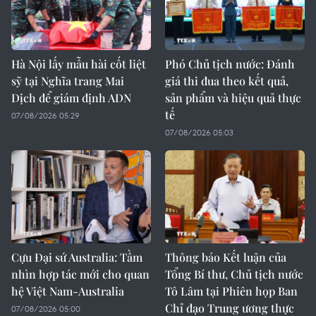
Hà Nội lấy mẫu hài cốt liệt
Phó Chủ tịch nước: Đánh
sỹ tại Nghĩa trang Mai
giá thi đua theo kết quả,
Dịch để giám định ADN
sản phẩm và hiệu quả thực
tế
07/08/2026 05:29
07/08/2026 05:03
Cựu Đại sứ Australia: Tầm
Thông báo Kết luận của
nhìn hợp tác mới cho quan
Tổng Bí thư, Chủ tịch nước
hệ Việt Nam-Australia
Tô Lâm tại Phiên họp Ban
Chỉ đạo Trung ương thực
07/08/2026 05:00