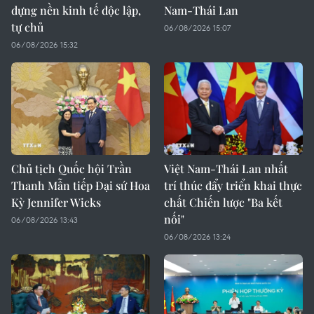
dựng nền kinh tế độc lập,
Nam-Thái Lan
tự chủ
06/08/2026 15:07
06/08/2026 15:32
Chủ tịch Quốc hội Trần
Việt Nam-Thái Lan nhất
Thanh Mẫn tiếp Đại sứ Hoa
trí thúc đẩy triển khai thực
Kỳ Jennifer Wicks
chất Chiến lược "Ba kết
nối"
06/08/2026 13:43
06/08/2026 13:24