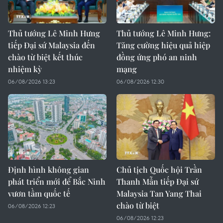
Thủ tướng Lê Minh Hưng
Thủ tướng Lê Minh Hưng:
tiếp Đại sứ Malaysia đến
Tăng cường hiệu quả hiệp
chào từ biệt kết thúc
đồng ứng phó an ninh
nhiệm kỳ
mạng
06/08/2026 13:23
06/08/2026 12:30
Định hình không gian
Chủ tịch Quốc hội Trần
phát triển mới để Bắc Ninh
Thanh Mẫn tiếp Đại sứ
vươn tầm quốc tế
Malaysia Tan Yang Thai
chào từ biệt
06/08/2026 12:23
06/08/2026 12:23