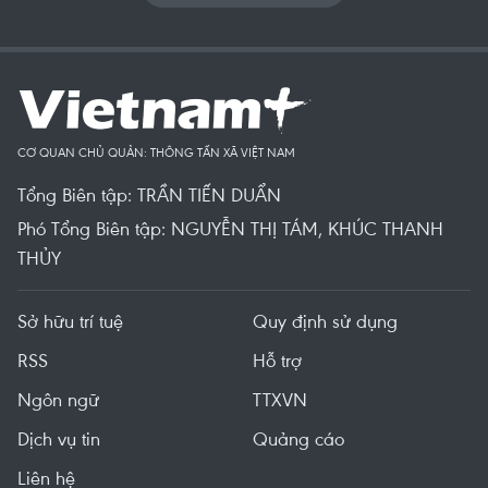
CƠ QUAN CHỦ QUẢN: THÔNG TẤN XÃ VIỆT NAM
Tổng Biên tập: TRẦN TIẾN DUẨN
Phó Tổng Biên tập: NGUYỄN THỊ TÁM, KHÚC THANH
THỦY
Sở hữu trí tuệ
Quy định sử dụng
RSS
Hỗ trợ
Ngôn ngữ
TTXVN
Dịch vụ tin
Quảng cáo
Liên hệ