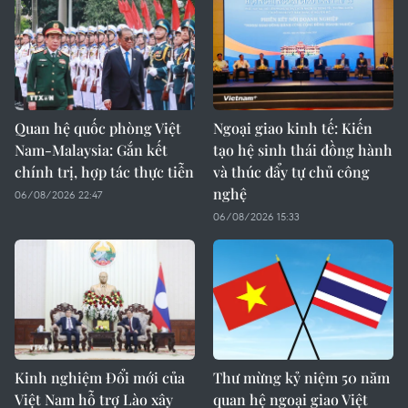
Quan hệ quốc phòng Việt
Ngoại giao kinh tế: Kiến
Nam-Malaysia: Gắn kết
tạo hệ sinh thái đồng hành
chính trị, hợp tác thực tiễn
và thúc đẩy tự chủ công
nghệ
06/08/2026 22:47
06/08/2026 15:33
Kinh nghiệm Đổi mới của
Thư mừng kỷ niệm 50 năm
Việt Nam hỗ trợ Lào xây
quan hệ ngoại giao Việt