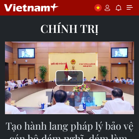
CHÍNH TRỊ
Play
Video
Tạo hành lang pháp lý bảo vệ
cán bộ dám nghĩ, dám làm,