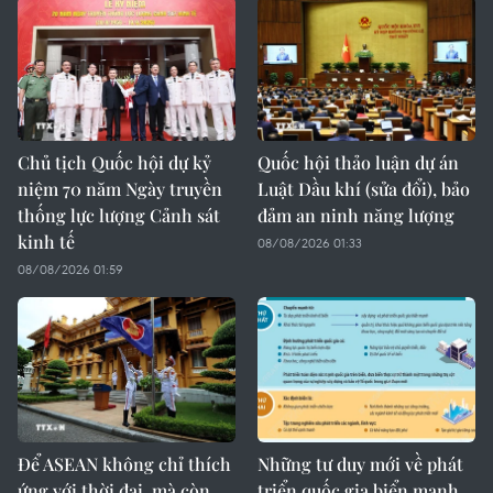
Chủ tịch Quốc hội dự kỷ
Quốc hội thảo luận dự án
niệm 70 năm Ngày truyền
Luật Dầu khí (sửa đổi), bảo
thống lực lượng Cảnh sát
đảm an ninh năng lượng
kinh tế
08/08/2026 01:33
08/08/2026 01:59
Để ASEAN không chỉ thích
Những tư duy mới về phát
ứng với thời đại, mà còn
triển quốc gia biển mạnh