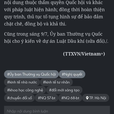
nội dung thuộc thẩm quyền Quốc hội và khác
với pháp luật hiện hành; đồng thời hoàn thiện
quy trình, thủ tục tố tụng hình sự để bảo đảm
chặt chẽ, đồng bộ và khả thi.
Cũng trong sáng 9/7, Ủy ban Thường vụ Quốc
hội cho ý kiến về dự án Luật Dầu khí (sửa đổi)./.
(TTXVN/Vietnam+)
#Ủy ban Thường vụ Quốc hội
#Nghị quyết
#kinh tế nhà nước
#kinh tế tư nhân
#khoa học công nghệ
#đổi mới sáng tạo
#chuyển đổi số
#NQ 57-bt
#NQ 68-bt
TP. Hà Nội