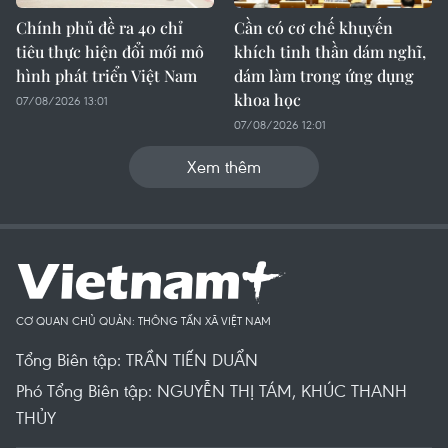
Chính phủ đề ra 40 chỉ
Cần có cơ chế khuyến
tiêu thực hiện đổi mới mô
khích tinh thần dám nghĩ,
hình phát triển Việt Nam
dám làm trong ứng dụng
khoa học
07/08/2026 13:01
07/08/2026 12:01
Xem thêm
CƠ QUAN CHỦ QUẢN: THÔNG TẤN XÃ VIỆT NAM
Tổng Biên tập: TRẦN TIẾN DUẨN
Phó Tổng Biên tập: NGUYỄN THỊ TÁM, KHÚC THANH
THỦY