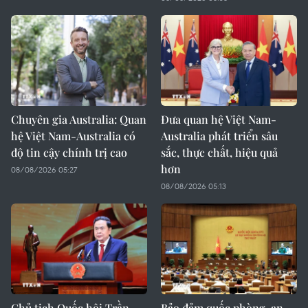
Chuyên gia Australia: Quan
Đưa quan hệ Việt Nam-
hệ Việt Nam-Australia có
Australia phát triển sâu
độ tin cậy chính trị cao
sắc, thực chất, hiệu quả
hơn
08/08/2026 05:27
08/08/2026 05:13
Chủ tịch Quốc hội Trần
Bảo đảm quốc phòng, an