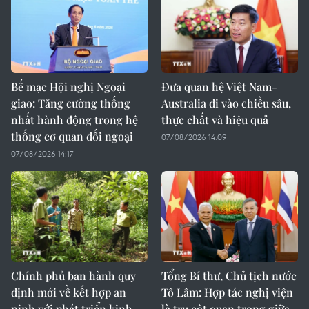
Bế mạc Hội nghị Ngoại
Đưa quan hệ Việt Nam-
giao: Tăng cường thống
Australia đi vào chiều sâu,
nhất hành động trong hệ
thực chất và hiệu quả
thống cơ quan đối ngoại
07/08/2026 14:09
07/08/2026 14:17
Chính phủ ban hành quy
Tổng Bí thư, Chủ tịch nước
định mới về kết hợp an
Tô Lâm: Hợp tác nghị viện
ninh với phát triển kinh
là trụ cột quan trọng giữa