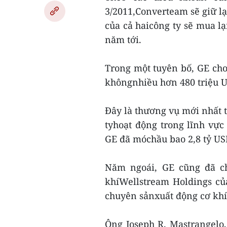
3/2011,Converteam sẽ giữ lạ
của cả haicông ty sẽ mua lạ
năm tới.
Trong một tuyên bố, GE cho 
khôngnhiều hơn 480 triệu 
Đây là thương vụ mới nhất t
tyhoạt động trong lĩnh vực
GE đã móchầu bao 2,8 tỷ US
Năm ngoái, GE cũng đã ch
khíWellstream Holdings củ
chuyên sảnxuất động cơ khí 
Ông Joseph R. Mastrangelo,