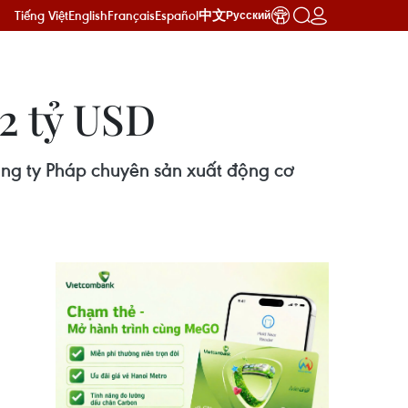
Tiếng Việt
English
Français
Español
中文
Русский
2 tỷ USD
ng ty Pháp chuyên sản xuất động cơ