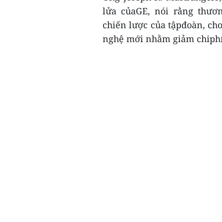
lửa củaGE, nói rằng thươ
chiến lược của tậpđoàn, cho
nghệ mới nhằm giảm chiphí 