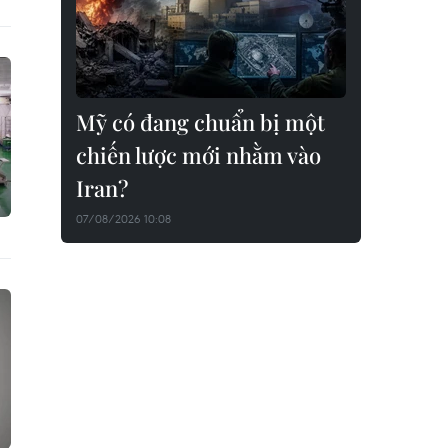
Mỹ có đang chuẩn bị một
chiến lược mới nhằm vào
Iran?
07/08/2026 10:08