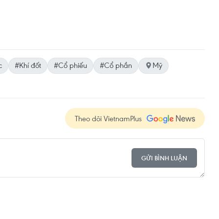
c
#Khí đốt
#Cổ phiếu
#Cổ phần
Mỹ
Theo dõi VietnamPlus
GỬI BÌNH LUẬN