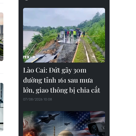
Lào Cai: Đứt gãy 30m
đường tỉnh 161 sau mưa
lớn, giao thông bị chia cắt
07/08/2026 10:08