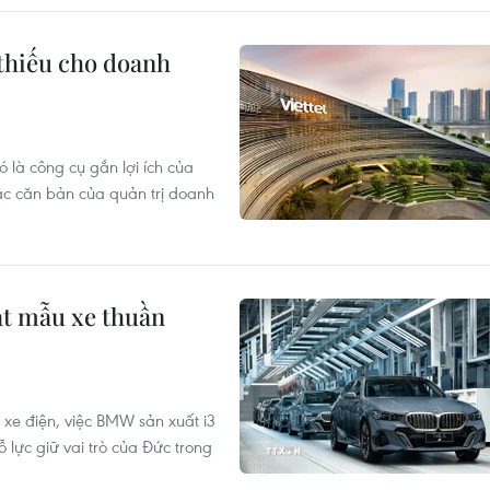
 thiếu cho doanh
là công cụ gắn lợi ích của
 tắc căn bản của quản trị doanh
ạt mẫu xe thuần
 xe điện, việc BMW sản xuất i3
ỗ lực giữ vai trò của Đức trong