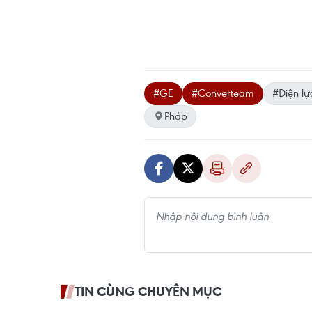
#GE
#Converteam
#Điện lự
Pháp
TIN CÙNG CHUYÊN MỤC