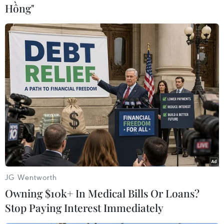
Hồng"
phải thu theo phán quyết của tòa sẽ làm tăng vốn chủ sở hữu. Những
đánh giá của Tập đoàn còn dựa vào lịch sử kinh nghiệm giải quyết các
vụ kiện về thu hồi nợ mà trường hợp điển hình là món nợ trên 5 năm
(theo quy định đã lập dự phòng 100%) của Công ty Cổ phần Tập đoàn
FLC.
Hòa Bình không những thu hồi được 100% nợ gốc mà còn thu cả lãi và
phạt có giá trị lên đến trên 58% nợ gốc. Phần chênh lệch khoản phải
thu giữa giá trị ghi nhận trên sổ sách và giá trị phán quyết của toà là
652 tỷ đồng. Theo Tập đoàn, đó là khoản nợ hoàn toàn có khả năng
thu hồi./.
JG Wentworth
Owning $10k+ In Medical Bills Or Loans?
Stop Paying Interest Immediately