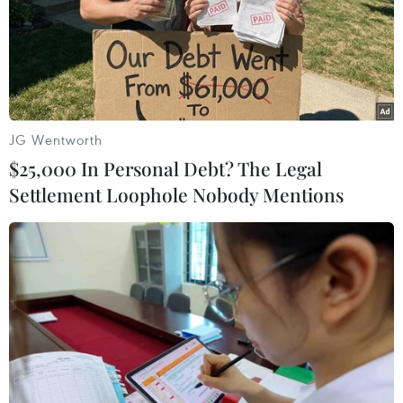
JG Wentworth
$25,000 In Personal Debt? The Legal
Tranh chấp quyền lực tại tập đoàn
Settlement Loophole Nobody Mentions
xây dựng Hòa Bình, vì đâu nên nỗi?
09/01/2023 16:11
Bản tin ngày 9/1/2023 có những nội dung sau đây:
Tranh chấp quyền lực tại tập đoàn xây dựng Hòa Bình,
vì đâu nên nỗi?; 2 khó khăn trong ngày thứ 10 cứu hộ bé
trai kẹt trong trụ bê tông...