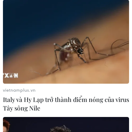
Nhật Bản: Nội các thông qua chính
sách giảm thuế tiêu thụ thực phẩm
xuống 1%
05/08/2026 22:30
Ngành Hải quan đẩy mạnh cải cách
thể chế và hiện đại hóa công tác
quản lý
05/08/2026 19:35
vietnamplus.vn
Italy và Hy Lạp trở thành điểm nóng của virus
Ngân hàng trước làn sóng AI: Dữ liệu
Tây sông Nile
là đòn bẩy, quản trị là chìa khóa
05/08/2026 16:25