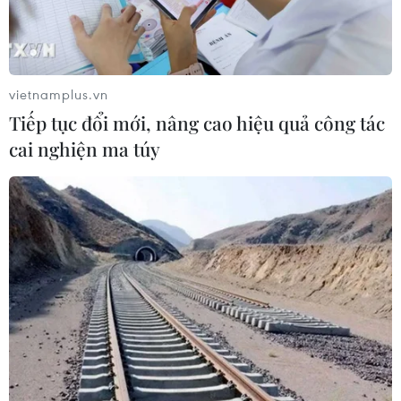
vietnamplus.vn
Tiếp tục đổi mới, nâng cao hiệu quả công tác
cai nghiện ma túy
Hyundai Elevator đầu tư 575 tỷ đồng vào
Tập đoàn xây dựng Hòa Bình
23/04/2019 15:53
Hyundai Elevator cam kết cung cấp sản phẩm với mức
giá cạnh tranh và hỗ trợ Hòa Bình khi dự thầu để có