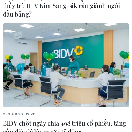
thầy trò HLV Kim Sang-sik cần giành ngôi
đầu bảng?
CƠ QUAN CHỦ QUẢN: THÔNG TẤN XÃ VIỆT NAM
Tổng Biên tập: TRẦN TIẾN DUẨN
Phó Tổng Biên tập: NGUYỄN THỊ TÁM, KHÚC THANH
THỦY
Sở hữu trí tuệ
Quy định sử dụng
RSS
Hỗ trợ
Ngôn ngữ
TTXVN
Dịch vụ tin
Quảng cáo
vietnamplus.vn
Liên hệ
BIDV chốt ngày chia 498 triệu cổ phiếu, tăng
vốn điều lệ lên 77.783 tỷ đồng