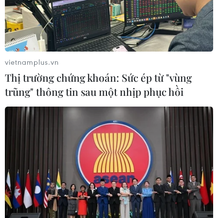
(TTXVN/Vietnam+)
vietnamplus.vn
Thị trường chứng khoán: Sức ép từ "vùng
trũng" thông tin sau một nhịp phục hồi
#OpenAI
#Sa thải
#ChatGPT