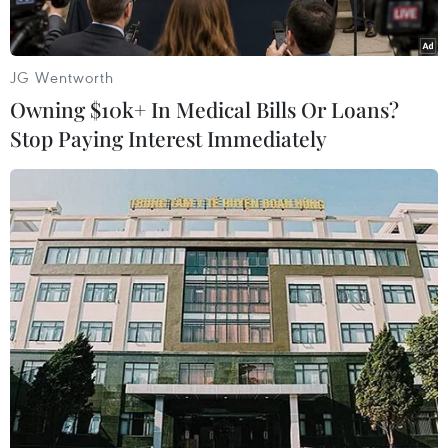
hoặc xung đột lợi ích.
Hershey Co là một ví dụ. Quỹ tín thác kiểm soát
JG Wentworth
hãng sản xuất kẹo Hershey hồi năm 2016 đã
Owning $10k+ In Medical Bills Or Loans?
đồng ý thay thế một số thành viên hội đồng
Stop Paying Interest Immediately
quản trị, sau khi Tổng chưởng lý bang
Pennsylvania phản đối việc chi tiêu của quỹ tín
thác.
Bên cạnh đó, ông Darryll Jones, Giáo sư luật tại
Đại học Florida A&M, cho biết Sở Thuế Mỹ cũng
là một bên khác có khả năng can thiệp. Vị giáo
sư lưu ý việc giám sát hoạt động của các tổ chức
phi lợi nhuận đang khá lỏng lẻo, nhưng phần
lớn các tổ chức tự kiểm soát khá tốt để tránh
những vụ bê bối có thể ảnh hưởng đến việc kêu
gọi đóng góp tài chính của họ.