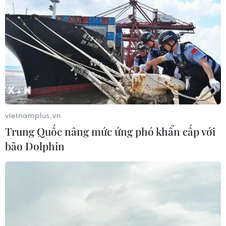
lớn và nhỏ ở EU, thay vì chỉ áp dụng đối với các nhà
cung cấp AI lớn như đề xuất trước đó của EP.
vietnamplus.vn
Trung Quốc nâng mức ứng phó khẩn cấp với
bão Dolphin