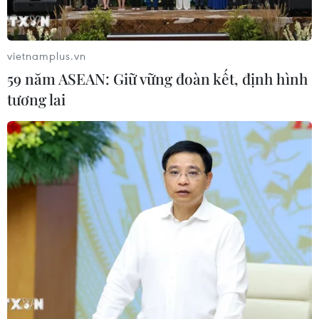
Theo dõi VietnamPlus
vietnamplus.vn
59 năm ASEAN: Giữ vững đoàn kết, định hình
tương lai
Làn sóng ChatGPT - AI
Trung Quốc: E-Town Bắc Kinh hướng tới trở
thành trung tâm AI toàn cầu năm 2030
Việt Nam vượt xa mức trung bình toàn cầu về
ứng dụng AI trong công việc
Hạ tầng AI - động lực tăng trưởng mới của
Đông Nam Á
ChatGPT cung cấp tính năng chat không giới
hạn cho người dùng miễn phí