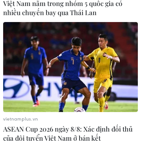
Việt Nam nằm trong nhóm 5 quốc gia có
nhiều chuyến bay qua Thái Lan
Ứng dụng trí tuệ nhân tạo và các đòn bẩy
thông minh trong kinh doanh
24/11/2023 10:47
Diễn ra từ 24-25/11, Đại hội Sales và Marketing Toàn
quốc và Hội nghị Cấp cao Các Giám đốc Sales và
Marketing bàn chiến lược ứng dụng AI và các giải
pháp đòn bẩy thông minh trong kinh doanh.
vietnamplus.vn
ASEAN Cup 2026 ngày 8/8: Xác định đối thủ
của đội tuyển Việt Nam ở bán kết