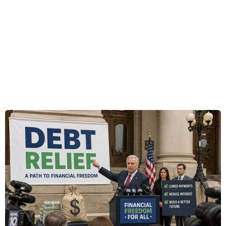
Ngay cả người đứng đầu Microsoft, “đại gia”
công nghệ chống lưng cho công ty này, cũng
đang gặp khó.
Ông Alexander Reid, luật sư tại công ty
BakerHostetler chuyên tư vấn cho các tổ chức
phi lợi nhuận, cho biết vì đây là một tổ chức phi
lợi nhuận nên những người duy nhất có thể
buộc hội đồng quản trị OpenAI từ chức hoặc
thay đổi là các thẩm phán hoặc Tổng chưởng lý
cấp bang.
Tổng chưởng lý có quyền giám sát, điều tra và
yêu cầu các tổ chức phi lợi nhuận thực hiện cải
cách. Tổng chưởng lý có thể ban hành mọi yêu
cầu, từ thay đổi lãnh đạo đến đóng cửa hoàn
toàn một tổ chức. Những yêu cầu đó thường
được đưa ra sau khi phát hiện hành vi gian lận