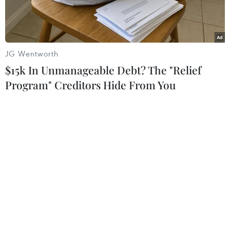
năng sẽ được xác định trong vài ngày tới.
JG Wentworth
$15k In Unmanageable Debt? The "Relief
Program" Creditors Hide From You
Ảnh minh họa. (Nguồn: Forbes)
Theo các chuyên gia pháp lý, rất ít người có thể
buộc OpenAI thay đổi cách quản trị tại công ty
trí tuệ nhân tạo (AI) đang gặp khủng hoảng này.