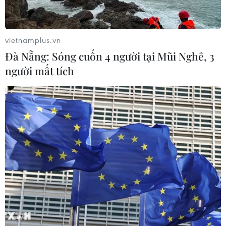
vietnamplus.vn
Đà Nẵng: Sóng cuốn 4 người tại Mũi Nghê, 3
người mất tích