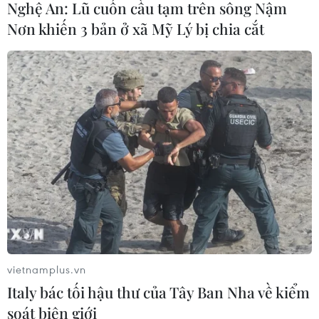
Nghệ An: Lũ cuốn cầu tạm trên sông Nậm
Nơn khiến 3 bản ở xã Mỹ Lý bị chia cắt
TIN CÙNG CHUYÊN MỤC
Grab bị phạt 1,36 tỷ đồng do vi phạm
vietnamplus.vn
quy định bảo vệ quyền lợi người tiêu
Italy bác tối hậu thư của Tây Ban Nha về kiểm
dùng
soát biên giới