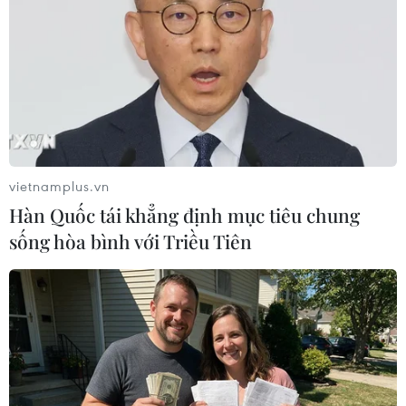
#Tuyển sinh 2010
#Thi cao đẳng
#Thí sinh
Theo dõi VietnamPlus
vietnamplus.vn
Hàn Quốc tái khẳng định mục tiêu chung
sống hòa bình với Triều Tiên
TIN CÙNG CHUYÊN MỤC
Vụ chuyên Tuyên Quang: Thu hồi,
hủy bỏ giấy chứng nhận kết quả thi