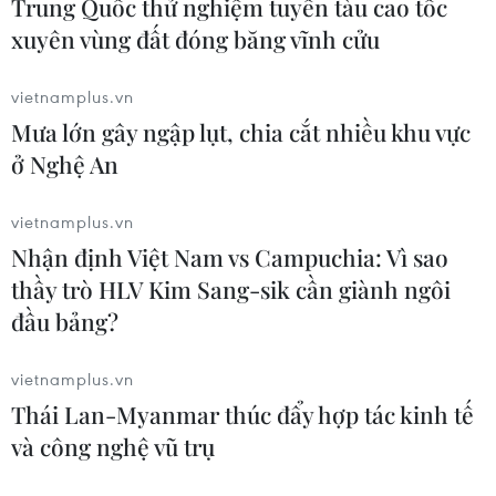
Trung Quốc thử nghiệm tuyến tàu cao tốc
Phát động giải báo chí toàn quốc "Vì
xuyên vùng đất đóng băng vĩnh cửu
sự nghiệp Giáo dục Việt Nam" năm
2026
vietnamplus.vn
04/08/2026 12:36
Mưa lớn gây ngập lụt, chia cắt nhiều khu vực
ở Nghệ An
Vụ gian lận điểm thi tại Tuyên
Quang: Sáng mai (5/8), công bố
vietnamplus.vn
phương án xử lý
Nhận định Việt Nam vs Campuchia: Vì sao
04/08/2026 11:11
thầy trò HLV Kim Sang-sik cần giành ngôi
đầu bảng?
Nghệ An: Gấp rút hoàn thiện trường
lớp, cải thiện điều kiện dạy học
vietnamplus.vn
04/08/2026 04:35
Thái Lan-Myanmar thúc đẩy hợp tác kinh tế
và công nghệ vũ trụ
Hôm nay, các cơ sở giáo dục đại học