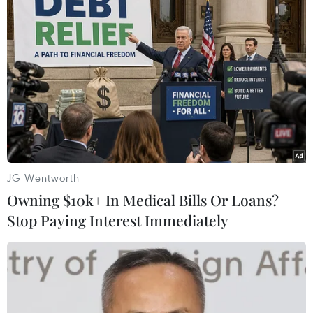
phẩm
“Một người Hà Nội”
của Nguyễn Khải. Ở
phần này của đề, cô giáo Lan Anh đánh giá là
rất vừa sức. "Riêng câu ba này chỉ ở tầm của đề
thi tốt nghiệp," cô giáo này nói./.
Nhóm PV (Vietnam+)
JG Wentworth
Owning $10k+ In Medical Bills Or Loans?
Stop Paying Interest Immediately