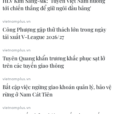
HLV Kim Sang-sik: 'Tuyển Việt Nam hướng
Hà Nội kiểm soát chặt chẽ, minh
tới chiến thắng để giữ ngôi đầu bảng'
bạch bữa ăn bán trú trước thềm năm
học mới
vietnamplus.vn
05/08/2026 02:01
Công Phượng gặp thử thách lớn trong ngày
tái xuất V-League 2026/27
Hưng Yên chuyển trụ sở dôi dư
vietnamplus.vn
thành trường học, mở rộng không
gian giáo dục
Tuyên Quang khẩn trương khắc phục sạt lở
trên các tuyến giao thông
05/08/2026 01:21
vietnamplus.vn
Bảo đảm ngày khai giảng thực sự là
Bất cập việc ngừng giao khoán quản lý, bảo vệ
ngày hội của học sinh và giáo viên
rừng ở Nam Cát Tiên
04/08/2026 22:42
vietnamplus.vn