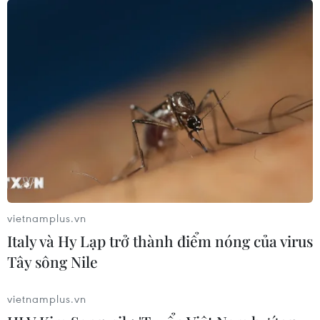
Bộ GD-ĐT tạm dừng xét tuyển đại
học với các thí sinh chuyên Tuyên
Quang
05/08/2026 03:16
Tổ chức thi lại cho 100% thí sinh tại
điểm thi Trường THPT Chuyên
Tuyên Quang
05/08/2026 02:59
vietnamplus.vn
Vụ trường chuyên Tuyên Quang:
Italy và Hy Lạp trở thành điểm nóng của virus
Hủy kết quả, tổ chức thi lại tất cả các
Tây sông Nile
môn
05/08/2026 02:34
vietnamplus.vn