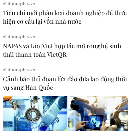
doanh bật mí bí quyết duy trì thành
vietnamplus.vn
tích xuất sắc
Tiêu chí mới phân loại doanh nghiệp để thực
02/08/2026 09:16
hiện cơ cấu lại vốn nhà nước
vietnamplus.vn
Trước thềm năm học mới: Giáo dục
tăng tốc từ vùng biên đến đô thị
NAPAS và KiotViet hợp tác mở rộng hệ sinh
thái thanh toán VietQR
02/08/2026 04:35
vietnamplus.vn
Cảnh báo thủ đoạn lừa đảo đưa lao động thời
Xem thêm
vụ sang Hàn Quốc
CƠ QUAN CHỦ QUẢN: THÔNG TẤN XÃ VIỆT NAM