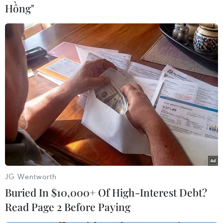
Học sinh Nguyễn Thị Liên (Hà Nội) cười tươi
Hồng"
nói: “Ôn thi môn Văn, chúng em đã đoán rằng
thế nào cũng có yêu cầu về tác phẩm liên quan
đến Hà Nội vì năm nay kỷ niệm 1.000 năm
Thăng Long-Hà Nội.”
Nhận định về đề thi Văn, cô Ngô Thị Lan Anh,
giáo viên dạy Văn trường Trung học phổ thông
Trần Phú-Hoàn Kiếm (Hà Nội) cho biết: “Đề Văn
cao đẳng dễ hơn đề thi đại học là đương nhiên
nhưng nếu xem xét kỹ sẽ thấy đề vẫn chạm đến
những miền khác nhau của chương trình.”
JG Wentworth
Cụ thể, câu yêu cầu học sinh nói ngắn gọn về cái
Buried In $10,000+ Of High-Interest Debt?
tôi trữ trình trong bài thơ
“Vội vàng”
của nhà thơ
Read Page 2 Before Paying
Xuân Diệu, theo cô Lan Anh câu hỏi này hơi khó