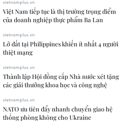
vietnamplus.vn
bắt đầu xét tuyển nguyện vọng
Việt Nam tiếp tục là thị trường trọng điểm
04/08/2026 03:58
của doanh nghiệp thực phẩm Ba Lan
vietnamplus.vn
Tỉnh Tuyên Quang còn 578 cơ sở giáo
Lở đất tại Philippines khiến ít nhất 4 người
dục sau sắp xếp trường lớp
thiệt mạng
03/08/2026 11:03
vietnamplus.vn
Thành lập Hội đồng cấp Nhà nước xét tặng
Trang bị kỹ năng, vốn tiếng Việt cho
các giải thưởng khoa học và công nghệ
trẻ em dân tộc thiểu số trước khi vào
lớp 1
vietnamplus.vn
03/08/2026 03:41
NATO ưu tiên đẩy nhanh chuyển giao hệ
thống phòng không cho Ukraine
Thủ khoa Trường Quản trị Kinh