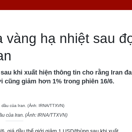
 vàng hạ nhiệt sau đợ
an
sau khi xuất hiện thông tin cho rằng Iran 
iới cũng giảm hơn 1% trong phiên 16/6.
ầu của Iran. (Ảnh: IRNA/TTXVN)
/6, giá dầu thế giới giảm 1 USD/thùng sau khi xuất