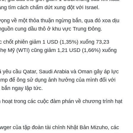
ang tìm cách chấm dứt xung đột với Israel.
 vọng về một thỏa thuận ngừng bắn, qua đó xoa dịu
 nguồn cung dầu thô ở khu vực Trung Đông.
ắc chốt phiên giảm 1 USD (1,35%) xuống 73,23
 nhẹ Mỹ (WTI) cũng giảm 1,21 USD (1,66%) xuống
đã yêu cầu Qatar, Saudi Arabia và Oman gây áp lực
ump để ông sử dụng ảnh hưởng của mình đối với
 bắn ngay lập tức.
inh hoạt trong các cuộc đàm phán về chương trình hạt
wger của tập đoàn tài chính Nhật Bản Mizuho, các