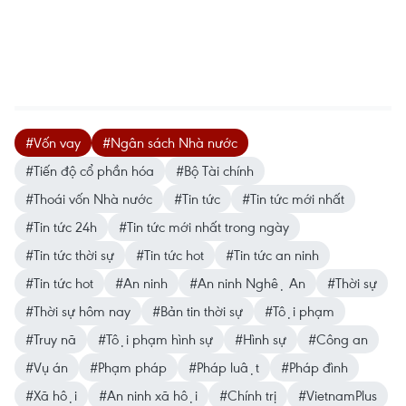
#Vốn vay
#Ngân sách Nhà nước
#Tiến độ cổ phần hóa
#Bộ Tài chính
#Thoái vốn Nhà nước
#Tin tức
#Tin tức mới nhất
#Tin tức 24h
#Tin tức mới nhất trong ngày
#Tin tức thời sự
#Tin tức hot
#Tin tức an ninh
#Tin tức hot
#An ninh
#An ninh Nghệ An
#Thời sự
#Thời sự hôm nay
#Bản tin thời sự
#Tội phạm
#Truy nã
#Tội phạm hình sự
#Hình sự
#Công an
#Vụ án
#Phạm pháp
#Pháp luật
#Pháp đình
#Xã hội
#An ninh xã hội
#Chính trị
#VietnamPlus