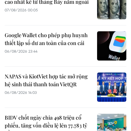
cao nhất kể từ tháng Bảy năm ngoái
07/08/2026 00:05
Google Wallet cho phép phụ huynh
thiết lập số dư an toàn của con cái
06/08/2026 23:44
NAPAS và KiotViet hợp tác mở rộng
hệ sinh thái thanh toán VietQR
06/08/2026 14:03
BIDV chốt ngày chia 498 triệu cổ
phiếu, tăng vốn điều lệ lên 77.783 tỷ