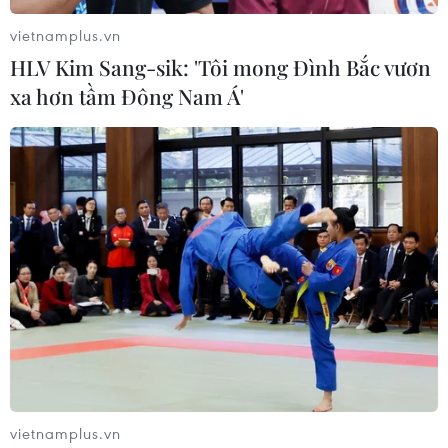
vietnamplus.vn
HLV Kim Sang-sik: 'Tôi mong Đình Bắc vươn
xa hơn tầm Đông Nam Á'
vietnamplus.vn