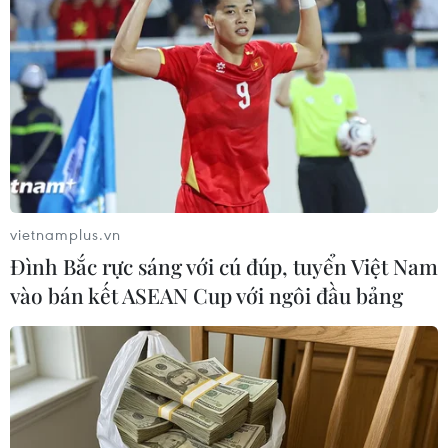
TIN LIÊN QUAN
vietnamplus.vn
Đình Bắc rực sáng với cú đúp, tuyển Việt Nam
vào bán kết ASEAN Cup với ngôi đầu bảng
Liệu pháp miễn dịch có hiệu quả trong
điều trị ung thư