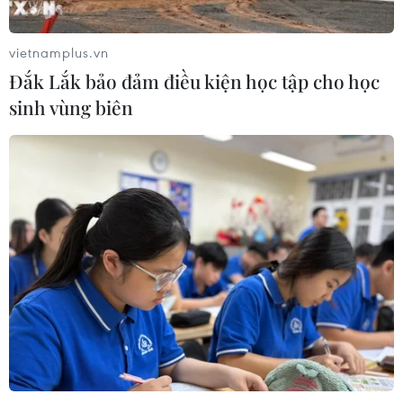
Xem thêm
vietnamplus.vn
Đắk Lắk bảo đảm điều kiện học tập cho học
sinh vùng biên
CƠ QUAN CHỦ QUẢN: THÔNG TẤN XÃ VIỆT NAM
Tổng Biên tập: TRẦN TIẾN DUẨN
Phó Tổng Biên tập: NGUYỄN THỊ TÁM, KHÚC THANH
THỦY
Sở hữu trí tuệ
Quy định sử dụng
RSS
Hỗ trợ
Ngôn ngữ
TTXVN