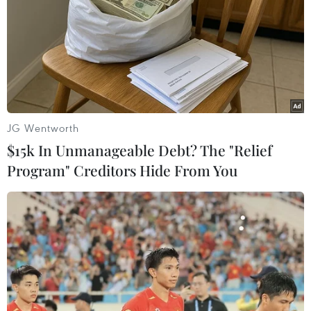
13/05/2014 01:33
Liệu pháp thử nghiệm giúp "tái huấn luyện" hệ thống
miễn dịch của bệnh nhân nhằm tấn công các khối u, có
thể đạt hiệu quả trong điều trị nhiều bệnh ung thư.
JG Wentworth
$15k In Unmanageable Debt? The "Relief
Program" Creditors Hide From You