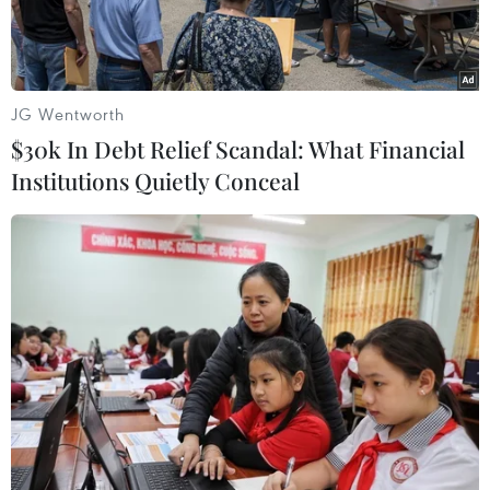
JG Wentworth
$30k In Debt Relief Scandal: What Financial
Institutions Quietly Conceal
Ảnh minh họa. (Nguồn: AFP)
Dựa trên nguyên lý virus sau khi xâm nhập cơ
thể sẽ phá hủy các mô, một nhóm nhà khoa học
Mỹ đã tìm ra phương pháp chữa trị bệnh ung
thư xương bằng cách rất đơn giản - đó là tiêm