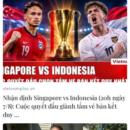
ung thư.
Ngoài Mexico, các bác sỹ ở Nhật Bản cũng sử
dụng liệu pháp tương tự để chữa trị bệnh ung
thư xương nhưng thay hơi nước bằng nitơ lỏng
để hạ nhiệt vùng bệnh và tiêu diệt tế bào ung
thư./.
(TTXVN/Vietnam+)
vietnamplus.vn
Nhận định Singapore vs Indonesia (20h ngày
7/8): Cuộc quyết đấu giành tấm vé bán kết
duy …