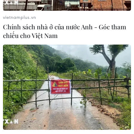
Nước thải từ máy bay có thể giúp
phát hiện sớm nguy cơ đại dịch
vietnamplus.vn
06/08/2026 22:30
Chính sách nhà ở của nước Anh - Góc tham
chiếu cho Việt Nam
Thành lập Hội đồng cấp Nhà nước
xét tặng các giải thưởng khoa học và
công nghệ
06/08/2026 14:19
Chó "không gây dị ứng" - bước tiến
mới của công nghệ chỉnh sửa gene
06/08/2026 13:42
Thái Lan-Myanmar thúc đẩy hợp tác