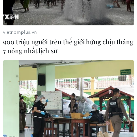
hạn chế, bất cập, đảm bảo thị trường bất động
sản tiếp tục phát triển ổn định, lành mạnh và bền
vững.
vietnamplus.vn
900 triệu người trên thế giới hứng chịu tháng
7 nóng nhất lịch sử
Thủ tướng Phạm Minh Chính và Phó Thủ tướng Lê Minh Khái
chủ trì hội nghị phát triển thị trường bất động sản an toàn, lành
mạnh, bền vững. (Ảnh: Dương Giang/TTXVN)