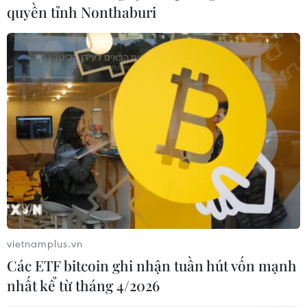
quyền tỉnh Nonthaburi
#Thủ tướng Chính phủ Phạm Minh Chính
#Thị trường bất động sản
#Phát triển bền vững
#Nhà ở
TP. Hà Nội
Theo dõi VietnamPlus
vietnamplus.vn
Các ETF bitcoin ghi nhận tuần hút vốn mạnh
nhất kể từ tháng 4/2026