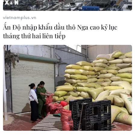
vietnamplus.vn
Ấn Độ nhập khẩu dầu thô Nga cao kỷ lục
tháng thứ hai liên tiếp
Tiềm năng thị trường bất động sản tại Bà
Rịa-Vũng Tàu
12/07/2022 02:28
Với vị trí thuận lợi nằm trong vùng kinh tế trọng điểm
phía Nam, cách TP.HCM 1 giờ 30 phút di chuyển, Bà