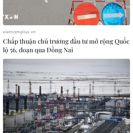
vietnamplus.vn
Chấp thuận chủ trương đầu tư mở rộng Quốc
lộ 56, đoạn qua Đồng Nai
Hà Nội: Nhà liền thổ cao cấp dự báo ngày
càng chiếm lĩnh thị trường
06/07/2022 02:27
Nhận định triển vọng thị trường bất động sản thời gian
tới, nhất là 6 tháng cuối năm, giới chuyên gia cho rằng
nhà liền thổ cao cấp sẽ ngày càng chiếm lĩnh thị trường,
xu hướng giá cũng sẽ tăng.​