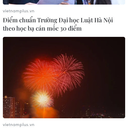
vietnamplus.vn
Tạo xung lực mới để phát triển thị
Điểm chuẩn Trường Đại học Luật Hà Nội
trường bất động sản lành mạnh, bền
theo học bạ cán mốc 30 điểm
vững
05/08/2026 09:21
Bộ Nông nghiệp và Môi trường đề
xuất lùi hạn hoàn thiện cơ sở dữ liệu
đất đai
05/08/2026 08:43
Bộ Dân tộc và Tôn giáo còn nhiều
diện tích trụ sở vượt định mức
04/08/2026 13:47
vietnamplus.vn