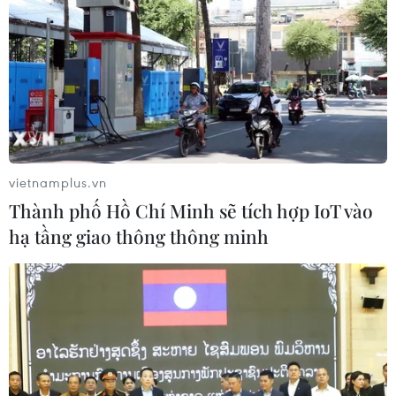
Thêm một doanh nghiệp bất động sản tại
Trung Quốc vỡ nợ
04/07/2022 09:52
Shimao Group cho biết công ty phát triển bất động sản
của Trung Quốc này đã không thanh toán được cả tiền
gốc và lãi trái phiếu với trị giá 1 tỷ USD đáo hạn ngày
3/7.
vietnamplus.vn
Thành phố Hồ Chí Minh sẽ tích hợp IoT vào
hạ tầng giao thông thông minh