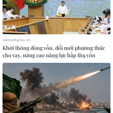
vietnamplus.vn
Khơi thông dòng vốn, đổi mới phương thức
cho vay, nâng cao năng lực hấp thụ vốn
TIN CÙNG CHUYÊN MỤC
Chuyển từ "bồi thường tài sản" sang
"tái thiết cuộc sống" cho người dân
10/08/2026 04:37