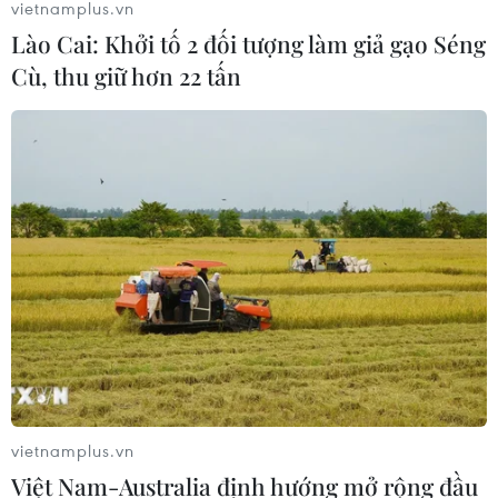
vietnamplus.vn
Rịa-Vũng Tàu có tốc độ phát triển kinh tế mạnh mẽ, dẫn
Lào Cai: Khởi tố 2 đối tượng làm giả gạo Séng
đầu tiềm năng du lịch của Đông Nam Bộ.
Cù, thu giữ hơn 22 tấn
vietnamplus.vn
Việt Nam-Australia định hướng mở rộng đầu