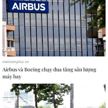
03/07/2022 22:50
Dòng vốn bị hạn chế và nguồn cung khan hiếm cùng
với những quy định mới về thuế, đang là những sức ép
lên các doanh nghiệp bất động sản thời điểm hiện nay.
vietnamplus.vn
Airbus và Boeing chạy đua tăng sản lượng
máy bay