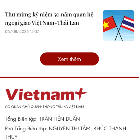
Thư mừng kỷ niệm 50 năm quan hệ
ngoại giao Việt Nam-Thái Lan
06/08/2026 15:07
Xem thêm
CƠ QUAN CHỦ QUẢN: THÔNG TẤN XÃ VIỆT NAM
Tổng Biên tập: TRẦN TIẾN DUẨN
Phó Tổng Biên tập: NGUYỄN THỊ TÁM, KHÚC THANH
THỦY