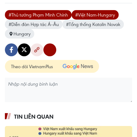
#Thủ tướng Phạm Minh Chính
#Việt Nam-Hungary
#Diễn đàn Hợp tác Á--Âu
#Tổng thống Katalin Novak
Hungary
Theo dõi VietnamPlus
TIN LIÊN QUAN