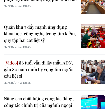
07/08/2026 08:45
Quân khu 7 đẩy mạnh ứng dụng
khoa học-công nghệ trong tìm kiếm,
quy tập hài cốt liệt sỹ
07/08/2026 08:45
86 tuổi vẫn đi lấy mẫu ADN,
gần 80 năm nuôi hy vọng tìm người
cậu liệt sĩ
07/08/2026 08:40
Nâng cao chất lượng công tác đảng,
công tác chính trị của ngành ngoại