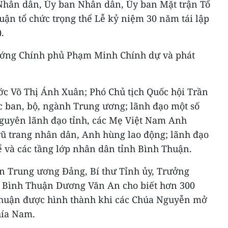
g Nhân dân, Ủy ban Nhân dân, Ủy ban Mặt trận Tổ
uận tổ chức trọng thể Lễ kỷ niệm 30 năm tái lập
.
tướng Chính phủ Phạm Minh Chính dự và phát
ớc Võ Thị Ánh Xuân; Phó Chủ tịch Quốc hội Trần
 ban, bộ, ngành Trung ương; lãnh đạo một số
 nguyên lãnh đạo tỉnh, các Mẹ Việt Nam Anh
ũ trang nhân dân, Anh hùng lao động; lãnh đạo
ể và các tầng lớp nhân dân tỉnh Bình Thuận.
n Trung ương Đảng, Bí thư Tỉnh ủy, Trưởng
h Bình Thuận Dương Văn An cho biết hơn 300
Thuận được hình thành khi các Chúa Nguyễn mở
hía Nam.