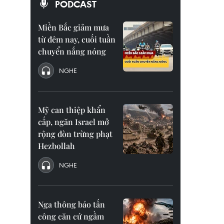
PODCAST
Miền Bắc giảm mưa
từ đêm nay, cuối tuần
chuyển nắng nóng
NGHE
Mỹ can thiệp khẩn
cấp, ngăn Israel mở
rộng đòn trừng phạt
Hezbollah
NGHE
Nga thông báo tấn
công căn cứ ngầm