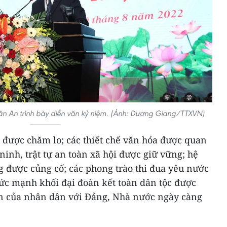
Văn An trình bày diễn văn kỷ niệm. (Ảnh: Dương Giang/TTXVN)
i được chăm lo; các thiết chế văn hóa được quan
ninh, trật tự an toàn xã hội được giữ vững; hệ
g được củng cố; các phong trào thi đua yêu nước
ức mạnh khối đại đoàn kết toàn dân tộc được
tin của nhân dân với Đảng, Nhà nước ngày càng