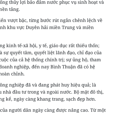
hống thủy lợi bảo đảm nước phục vụ sinh hoạt và
nền tảng.
iển vượt bậc, từng bước rút ngắn chênh lệch về
 tỉnh khu vực Duyên hải miền Trung và miền
g kinh tế-xã hội, y tế, giáo dục rất thiếu thốn;
 sự quyết tâm, quyết liệt lãnh đạo, chỉ đạo của
cuộc của cả hệ thống chính trị; sự ủng hộ, tham
, doanh nghiệp, đến nay Bình Thuận đã có hệ
hoàn chỉnh.
ông nghiệp đã và đang phát huy hiệu quả; là
 nhà đầu tư trong và ngoài nước. Bộ mặt đô thị,
ng kể, ngày càng khang trang, sạch đẹp hơn.
n của người dân ngày càng được nâng cao. Từ một