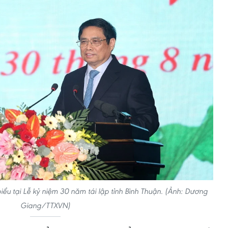
ểu tại Lễ kỷ niệm 30 năm tái lập tỉnh Bình Thuận. (Ảnh: Dương
Giang/TTXVN)