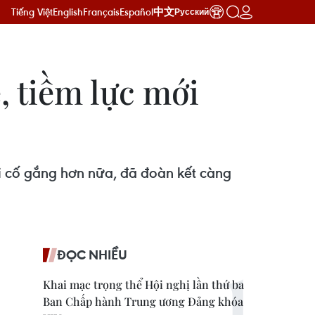
Tiếng Việt
English
Français
Español
中文
Русский
, tiềm lực mới
i cố gắng hơn nữa, đã đoàn kết càng
ĐỌC NHIỀU
Khai mạc trọng thể Hội nghị lần thứ ba
Ban Chấp hành Trung ương Đảng khóa