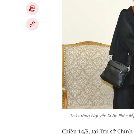
Thủ tướng Nguyễn Xuân Phúc tiế
Chiều 14/5, tại Trụ sở Chín