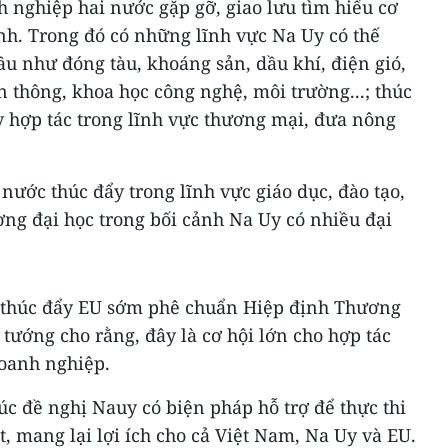
 nghiệp hai nước gặp gỡ, giao lưu tìm hiểu cơ
nh. Trong đó có những lĩnh vực Na Uy có thế
u như đóng tàu, khoáng sản, dầu khí, điện gió,
n thông, khoa học công nghệ, môi trường...; thúc
 hợp tác trong lĩnh vực thương mại, đưa nông
nước thúc đẩy trong lĩnh vực giáo dục, đào tạo,
ường đại học trong bối cảnh Na Uy có nhiều đại
y thúc đẩy EU sớm phê chuẩn Hiệp định Thương
tướng cho rằng, đây là cơ hội lớn cho hợp tác
doanh nghiệp.
 đề nghị Nauy có biện pháp hỗ trợ để thực thi
, mang lại lợi ích cho cả Việt Nam, Na Uy và EU.