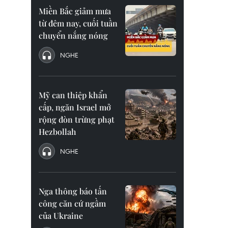
Miền Bắc giảm mưa
từ đêm nay, cuối tuần
chuyển nắng nóng
NGHE
Mỹ can thiệp khẩn
cấp, ngăn Israel mở
rộng đòn trừng phạt
Hezbollah
NGHE
Nga thông báo tấn
công căn cứ ngầm
của Ukraine