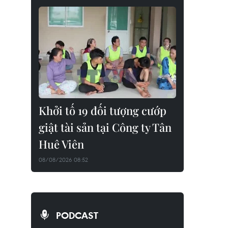
Khởi tố 19 đối tượng cướp
giật tài sản tại Công ty Tân
Huê Viên
08/08/2026 08:52
PODCAST