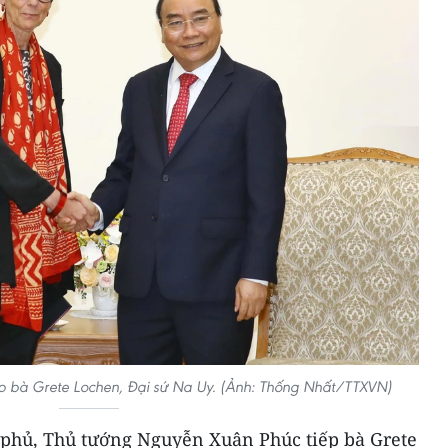
p bà Grete Lochen, Đại sứ Na Uy. (Ảnh: Thống Nhất/TTXVN)
h phủ, Thủ tướng Nguyễn Xuân Phúc tiếp bà Grete