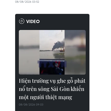
08/08/2026 03:52
VIDEO
Hiện trường vụ ghe gỗ phát
nổ trên sông Sài Gòn khiến
một người thiệt mạng
08/08/2026 09:03