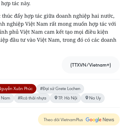
 hợp tác này.
c thúc đẩy hợp tác giữa doanh nghiệp hai nước,
anh nghiệp Việt Nam rất mong muốn hợp tác với
ính phủ Việt Nam cam kết tạo mọi điều kiện
iệp đầu tư vào Việt Nam, trong đó có các doanh
(TTXVN/Vietnam+)
Nguyễn Xuân Phúc
#Đại sứ Grete Lochen
ệt Nam
#Rcá thải nhựa
TP. Hà Nội
Na Uy
Theo dõi VietnamPlus