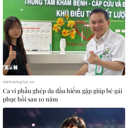
vietnamplus.vn
Ca vi phẫu ghép da đầu hiếm gặp giúp bé gái
phục hồi sau 10 năm