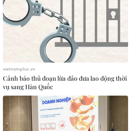
Hệ sinh thái khởi nghiệp Việt Nam hấp
dẫn các nhà đầu tư Hàn Quốc
vietnamplus.vn
26/11/2019 07:43
Cảnh báo thủ đoạn lừa đảo đưa lao động thời
Theo đánh giá của các chuyên gia kinh tế, Hàn Quốc có
vụ sang Hàn Quốc
chiến lược đẩy mạnh đầu tư hơn nữa vào Việt Nam
trong những năm tới, trong đó có ngành thời trang, thế
mạnh của Việt Nam.