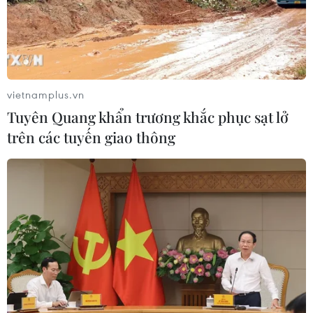
bền vững hoặc phù hợp với các dự án.
vietnamplus.vn
Tuyên Quang khẩn trương khắc phục sạt lở
trên các tuyến giao thông
Khai mạc Ngày hội khởi nghiệp đổi mới
sáng tạo Việt Nam