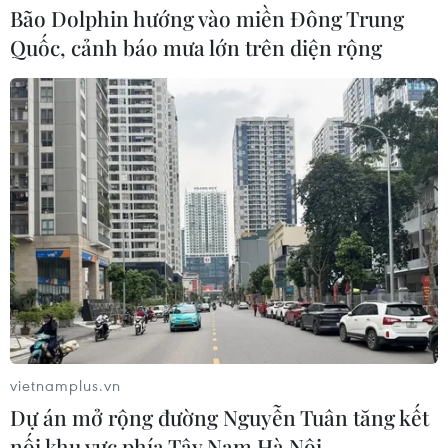
Bão Dolphin hướng vào miền Đông Trung
Quốc, cảnh báo mưa lớn trên diện rộng
Phát huy giá trị nền tảng, tạo thế, lực phát
triển khoa học-công nghệ
16/01/2020 03:27
Trong bối cảnh cuộc cách mạng công nghiệp lần thứ 4,
ngành khoa học và công nghệ đề ra nhiều giải pháp để
khoa học-công nghệ thật sự trở thành động lực thúc đẩy
phát triển kinh tế nhanh, bền vững.
vietnamplus.vn
Dự án mở rộng đường Nguyễn Tuân tăng kết
nối khu vực phía Tây Nam Hà Nội