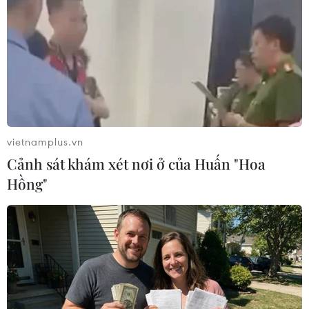
đầu tích cực, đúng hướng về đổi mới sáng tạo và
khởi nghiệp để hỗ trợ phát triển 3 Trung tâm hỗ
trợ về đổi mới sáng tạo và khởi nghiệp tại 3
trường đại học, phát triển hệ sinh thái khởi
nghiệp, đổi mới sáng tạo của ngành giáo dục,
báo cáo Thủ tướng Chính phủ trong quý 1/2020.
Đồng thời, nghiên cứu, đề xuất giải pháp
vietnamplus.vn
khuyến khích khởi nghiệp sáng tạo trong các cơ
Cảnh sát khám xét nơi ở của Huấn "Hoa
sở giáo dục đại học, giải pháp kết nối các trường
Hồng"
đại học với các doanh nghiệp khởi nghiệp sáng
tạo, báo cáo Thủ tướng Chính phủ trong quý 1
năm 2020.
Bộ Giáo dục và Đào tạo nghiên cứu, đề xuất giải
pháp liên quan đến việc phát triển các doanh
nghiệp trong các trường đại học, thúc đẩy khởi