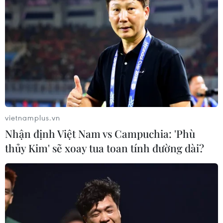
vietnamplus.vn
Nhận định Việt Nam vs Campuchia: 'Phù
thủy Kim' sẽ xoay tua toan tính đường dài?