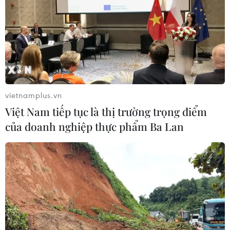
vietnamplus.vn
Việt Nam tiếp tục là thị trường trọng điểm
của doanh nghiệp thực phẩm Ba Lan
Để hệ sinh thái khởi nghiệp đổi mới sáng
tạo Việt Nam thêm khởi sắc
04/12/2019 10:12
Việt Nam nằm trong tốp 3 Đông Nam Á về số lượng
startup nhưng không nhiều doanh nghiệp được trang bị
các kỹ năng cần thiết để phát triển mô hình kinh doanh