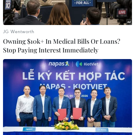
JG Wentworth
Owning $10k+ In Medical Bills Or Loans?
Stop Paying Interest Immediately
Ảnh minh họa.
Ngày 18/2, Thủ tướng Chính phủ Nguyễn Xuân
Phúc ký ban hành Chỉ thị số 09/CT-TTg yêu cầu
tạo điều kiện cho doanh nghiệp khởi nghiệp
sáng tạo.
Chỉ thị nêu rõ: Nghị quyết số 01/NQ-CP ngày