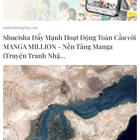
vietnamplus.vn
Shueisha Đẩy Mạnh Hoạt Động Toàn Cầu với
MANGA MILLION - Nền Tảng Manga
TIN CÙNG CHUYÊN MỤC
(Truyện Tranh Nhậ…
Tiêu chí mới phân loại doanh nghiệp
để thực hiện cơ cấu lại vốn nhà nước
06/08/2026 15:08
Meta tung công cụ AI lập trình tự
động cho nhà phát triển
06/08/2026 06:40