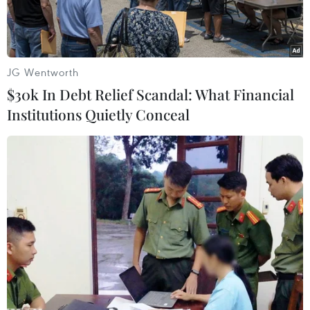
JG Wentworth
$30k In Debt Relief Scandal: What Financial
Institutions Quietly Conceal
Nghiên cứu mới cho thấy việc bổ sung chiết xuất cacao hàng
ngày có thể giúp tăng cường chức năng nhận thức ở người cao
tuổi. (Ảnh: Getty)
Một thử nghiệm lâm sàng mới đây tại Mỹ cho
thấy những người cao tuổi sử dụng thực phẩm
bổ sung có chứa cacao hằng ngày trong 2 năm
có sự cải thiện nhất định về chức năng nhận
thức.