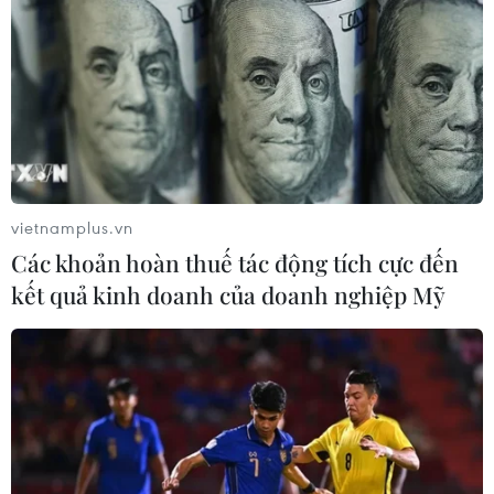
Ba nguyên tắc ngăn ngừa tình trạng sa sút
trí tuệ ở phụ nữ sau mãn kinh
11/12/2023 01:10
Liệu pháp hormone đúng thời điểm; tập thể dục đều
đặn; chế độ ăn uống lành mạnh giàu thực vật là 3
nguyên tắc quan trọng giúp phụ nữ trung niên ngăn
ngừa nguy cơ mắc bệnh Alzheimer trong tương lai.
vietnamplus.vn
Các khoản hoàn thuế tác động tích cực đến
kết quả kinh doanh của doanh nghiệp Mỹ