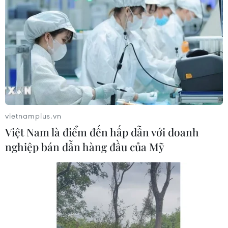
TIN CÙNG CHUYÊN MỤC
Khoa học công nghệ sẽ trở thành
động lực mới của quan hệ Việt Nam-
Australia
vietnamplus.vn
09/08/2026 02:01
Việt Nam là điểm đến hấp dẫn với doanh
nghiệp bán dẫn hàng đầu của Mỹ
Phát triển thiết bị biến dầu ăn đã qua
sử dụng thành dầu diesel sinh học
08/08/2026 14:57
Trung Quốc hoàn thành bản đồ địa