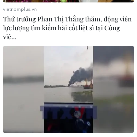
06/08/2026 12:58
vietnamplus.vn
Thứ trưởng Phan Thị Thắng thăm, động viên
lực lượng tìm kiếm hài cốt liệt sĩ tại Công
Mảnh vỡ tên lửa SpaceX va chạm Mặt
viê…
Trăng, dấy lên lo ngại về rác thải vũ
trụ
06/08/2026 10:24
Lần đầu tiên chụp được bề mặt Mặt
Trời với độ nét chưa từng có
06/08/2026 09:41
Ca vi phẫu ghép da đầu hiếm gặp
giúp bé gái phục hồi sau 10 năm