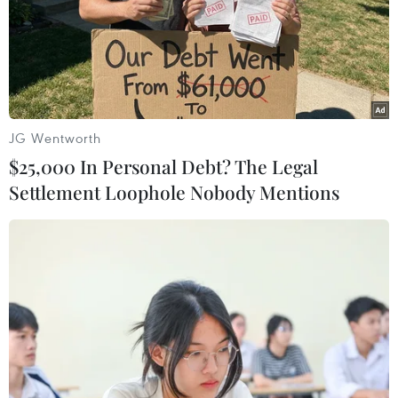
hằng ngày.
Tuy nhiên, với những người có thực đơn chưa
phù hợp hoặc bị thiếu hụt dinh dưỡng vì bất kỳ
lý do nào thì việc sử dụng sản phẩm từ cacao có
thể cung cấp những chất dinh dưỡng cần thiết
JG Wentworth
còn thiếu.
$25,000 In Personal Debt? The Legal
Settlement Loophole Nobody Mentions