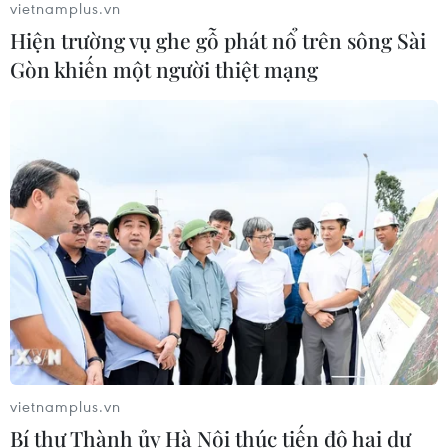
06/08/2026 07:15
vietnamplus.vn
Hiện trường vụ ghe gỗ phát nổ trên sông Sài
Gòn khiến một người thiệt mạng
Việt Nam hướng tới làm
chủ 10 công nghệ lõi vào năm 2030
06/08/2026 04:38
Việt Nam và Lào thúc đẩy hợp tác
khoa học
05/08/2026 23:43
Phát triển mô hình AI giải mã “ngôn
ngữ của não bộ”
vietnamplus.vn
05/08/2026 23:26
Bí thư Thành ủy Hà Nội thúc tiến độ hai dự