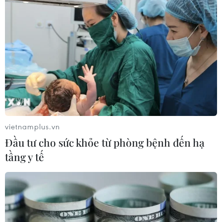
Một nghiên cứu gần đây được thực hiện với hơn 3.000
người cao tuổi của Đại học Michigan ở Mỹ cho thấy
nguy cơ mắc chứng mất trí nhớ cao hơn nhiều ở những
người có vấn đề về thị lực.
vietnamplus.vn
Đầu tư cho sức khỏe từ phòng bệnh đến hạ
tầng y tế