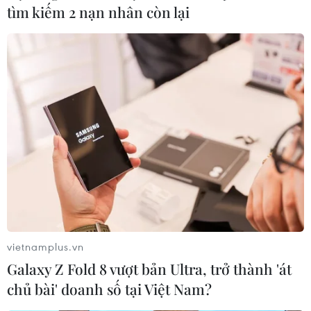
tìm kiếm 2 nạn nhân còn lại
#Người cao tuổi
#suy giảm nhận thức
#Alzheimer
#cacao
#Chế độ dinh dưỡng
#chocolate
Mỹ
Theo dõi VietnamPlus
vietnamplus.vn
Galaxy Z Fold 8 vượt bản Ultra, trở thành 'át
chủ bài' doanh số tại Việt Nam?