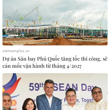
Bão Dolphin hướng vào miền Đông
Trung Quốc, cảnh báo mưa lớn trên
diện rộng
06/08/2026 08:36
Xem thêm
vietnamplus.vn
Dự án Sân bay Phú Quốc tăng tốc thi công, sẽ
cán mốc vận hành từ tháng 4/2027
CƠ QUAN CHỦ QUẢN: THÔNG TẤN XÃ VIỆT NAM
Tổng Biên tập: TRẦN TIẾN DUẨN
Phó Tổng Biên tập: NGUYỄN THỊ TÁM, KHÚC THANH
THỦY