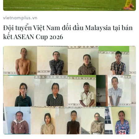
07/08/2026 09:42
vietnamplus.vn
Đội tuyển Việt Nam đối đầu Malaysia tại bán
Bão Dolphin càn quét các đảo miền
kết ASEAN Cup 2026
Nam Nhật Bản, sân bay Okinawa
phải đóng cửa
07/08/2026 09:10
Thái Lan: Ôtô lao vào trung tâm
chăm sóc trẻ làm khoảng nạn nhân
bị thương
07/08/2026 08:13
Thủ tướng Thái Lan chỉ đạo khẩn sau
vụ xả súng tại trường học