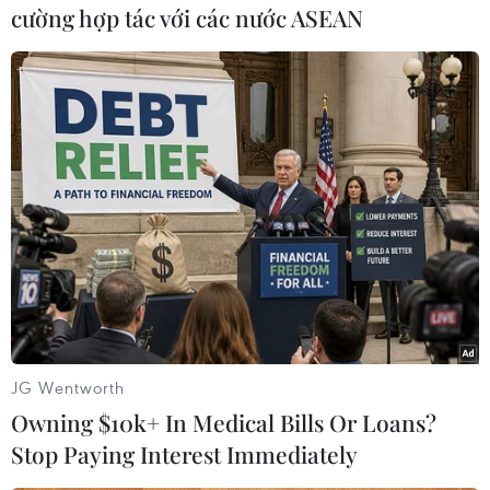
cường hợp tác với các nước ASEAN
nước EU đang sống tại Thụy Sĩ được hưởng trợ
cấp này./.
(TTXVN)
JG Wentworth
Owning $10k+ In Medical Bills Or Loans?
Stop Paying Interest Immediately