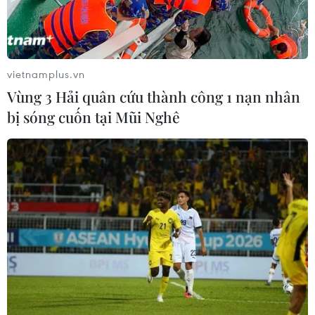
trang web cá cược trực tuyến
07/08/2026 11:39
vietnamplus.vn
Indonesia nỗ lực khống chế cháy
Vùng 3 Hải quân cứu thành công 1 nạn nhân
rừng tại Vườn Quốc gia Núi Bromo
bị sóng cuốn tại Mũi Nghê
07/08/2026 10:56
Sri Lanka triển khai quân đội sau làn
sóng vượt ngục bất thành
07/08/2026 10:35
Thụy Sĩ khó đạt mục tiêu giảm phát
thải khí nhà kính vào năm 2030