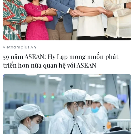
Sở hữu trí tuệ
Quy định sử dụng
RSS
Hỗ trợ
Ngôn ngữ
TTXVN
Dịch vụ tin
Quảng cáo
vietnamplus.vn
Liên hệ
59 năm ASEAN: Hy Lạp mong muốn phát
triển hơn nữa quan hệ với ASEAN
Giấy phép số: 1374/GP-BTTTT do Bộ Thông tin và Truyền thông
cấp ngày 11/9/2008.
Quảng cáo: Phó TBT Nguyễn Thị Tám: 093.5958688, Email:
tamvna@gmail.com
Điện thoại: (024) 39411349 - (024) 39411348, Fax: (024)
39411348
Email:
vietnamplus2008@gmail.com