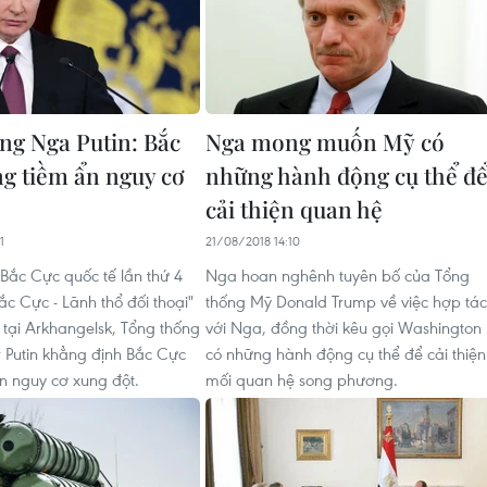
ng Nga Putin: Bắc
Nga mong muốn Mỹ có
g tiềm ẩn nguy cơ
những hành động cụ thể đ
cải thiện quan hệ
1
21/08/2018 14:10
 Bắc Cực quốc tế lần thứ 4
Nga hoan nghênh tuyên bố của Tổng
ắc Cực - Lãnh thổ đối thoại"
thống Mỹ Donald Trump về việc hợp tác
 tại Arkhangelsk, Tổng thống
với Nga, đồng thời kêu gọi Washington
 Putin khẳng định Bắc Cực
có những hành động cụ thể để cải thiện
n nguy cơ xung đột.
mối quan hệ song phương.