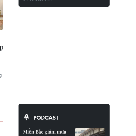
ợp
g
g
PODCAST
Miền Bắc giảm mưa