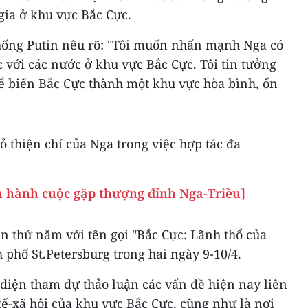
gia ở khu vực Bắc Cực.
hống Putin nêu rõ: "Tôi muốn nhấn mạnh Nga có
 với các nước ở khu vực Bắc Cực. Tôi tin tưởng
hể biến Bắc Cực thành một khu vực hòa bình, ổn
ỏ thiện chí của Nga trong việc hợp tác đa
ến hành cuộc gặp thượng đỉnh Nga-Triều]
n thứ năm với tên gọi "Bắc Cực: Lãnh thổ của
h phố St.Petersburg trong hai ngày 9-10/4.
 diện tham dự thảo luận các vấn đề hiện nay liên
 tế-xã hội của khu vực Bắc Cực, cũng như là nơi