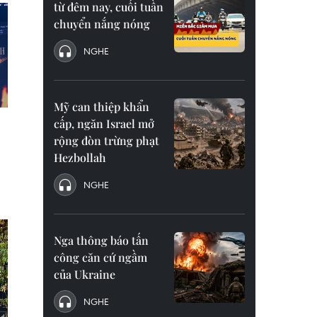
từ đêm nay, cuối tuần
chuyển nắng nóng
NGHE
Mỹ can thiệp khẩn
cấp, ngăn Israel mở
rộng đòn trừng phạt
Hezbollah
NGHE
Nga thông báo tấn
công căn cứ ngầm
của Ukraine
NGHE