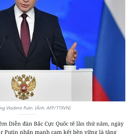
ng Vladimir Putin. (Ảnh: AFP/TTXVN)
ềm Diễn đàn Bắc Cực Quốc tế lần thứ năm, ngày
ir Putin nhấn mạnh cam kết bền vững là tăng