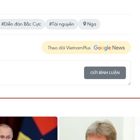
#Diễn đàn Bắc Cực
#Tài nguyên
Nga
Theo dõi VietnamPlus
GỬI BÌNH LUẬN