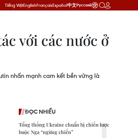
Tiếng Việt
English
Français
Español
中文
Русский
ác với các nước ở
utin nhấn mạnh cam kết bền vững là
ĐỌC NHIỀU
Tổng thống Ukraine chuẩn bị chiến lược
buộc Nga “ngừng chiến”