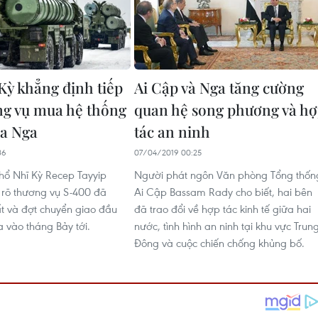
Kỳ khẳng định tiếp
Ai Cập và Nga tăng cường
ng vụ mua hệ thống
quan hệ song phương và h
a Nga
tác an ninh
36
07/04/2019 00:25
hổ Nhĩ Kỳ Recep Tayyip
Người phát ngôn Văn phòng Tổng thốn
rõ thương vụ S-400 đã
Ai Cập Bassam Rady cho biết, hai bên
t và đợt chuyển giao đầu
đã trao đổi về hợp tác kinh tế giữa hai
ra vào tháng Bảy tới.
nước, tình hình an ninh tại khu vực Trun
Đông và cuộc chiến chống khủng bố.