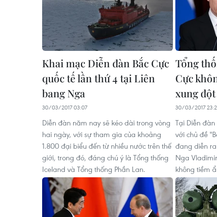
Khai mạc Diễn đàn Bắc Cực
Tổng thố
quốc tế lần thứ 4 tại Liên
Cực khôn
bang Nga
xung đột
30/03/2017 03:07
30/03/2017 23:2
Diễn đàn năm nay sẽ kéo dài trong vòng
Tại Diễn đàn
hai ngày, với sự tham gia của khoảng
với chủ đề "B
1.800 đại biểu đến từ nhiều nước trên thế
đang diễn ra
giới, trong đó, đáng chú ý là Tổng thống
Nga Vladimir
Iceland và Tổng thống Phần Lan.
không tiềm ẩ