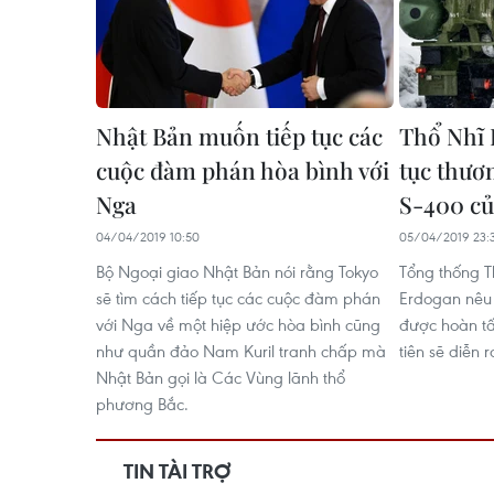
Nhật Bản muốn tiếp tục các
Thổ Nhĩ 
cuộc đàm phán hòa bình với
tục thươ
Nga
S-400 củ
04/04/2019 10:50
05/04/2019 23:
Bộ Ngoại giao Nhật Bản nói rằng Tokyo
Tổng thống T
sẽ tìm cách tiếp tục các cuộc đàm phán
Erdogan nêu 
với Nga về một hiệp ước hòa bình cũng
được hoàn tấ
như quần đảo Nam Kuril tranh chấp mà
tiên sẽ diễn 
Nhật Bản gọi là Các Vùng lãnh thổ
phương Bắc.