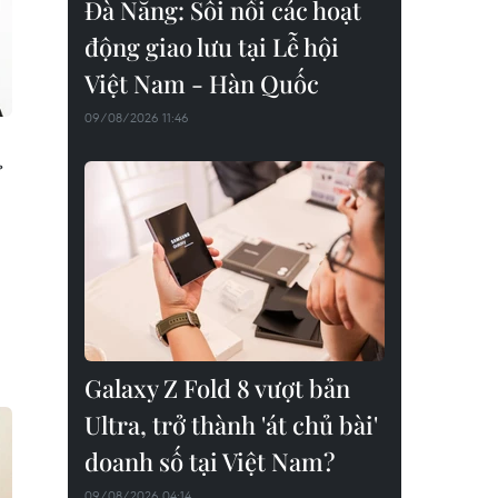
Đà Nẵng: Sôi nổi các hoạt
động giao lưu tại Lễ hội
Việt Nam - Hàn Quốc
09/08/2026 11:46
ể
Galaxy Z Fold 8 vượt bản
Ultra, trở thành 'át chủ bài'
doanh số tại Việt Nam?
09/08/2026 04:14