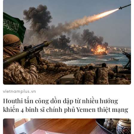
khác cần bảo vệ
07/03/2011 06:43
Tranh cãi chuyện coi rùa Hồ Gươm
là... động vật
07/03/2011 04:02
Thả bè thủy sinh, giảm ô nhiễm cho
Rùa Hồ Gươm
vietnamplus.vn
04/03/2011 12:59
Houthi tấn công dồn dập từ nhiều hướng
khiến 4 binh sĩ chính phủ Yemen thiệt mạng
“Cụ rùa" chưa thể lên bờ vì “phòng
khám” dở dang