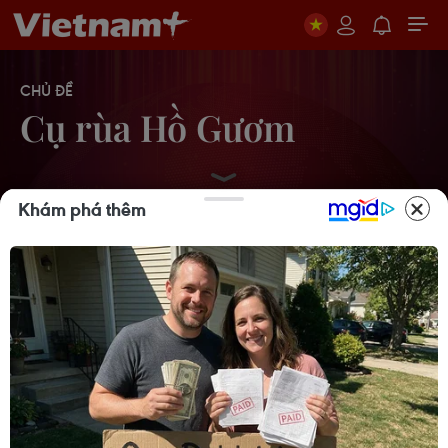
CHỦ ĐỀ
Cụ rùa Hồ Gươm
Khám phá thêm
Hà Nội: Trưng bày mẫu vật Rùa Hồ
Gươm tại di tích đền Ngọc Sơn
16/03/2019 09:40
Rùa hồ Gươm đã được đưa về môi
trường tự nhiên
13/07/2011 05:09