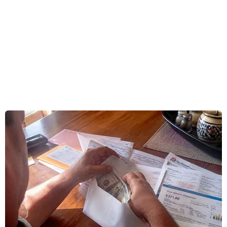
Thị trường bất động sản năm 2019:
Nhiều ‘gam màu sáng’
09/03/2019 03:11
Tăng vốn ngân hàng: Áp lực đè nặng
trên vai ‘các ông lớn’
07/03/2019 10:11
‘Nhà giá rẻ’ hiu hắt, căn hộ cao cấp
áp đảo thị trường về nguồn cung
05/03/2019 01:53