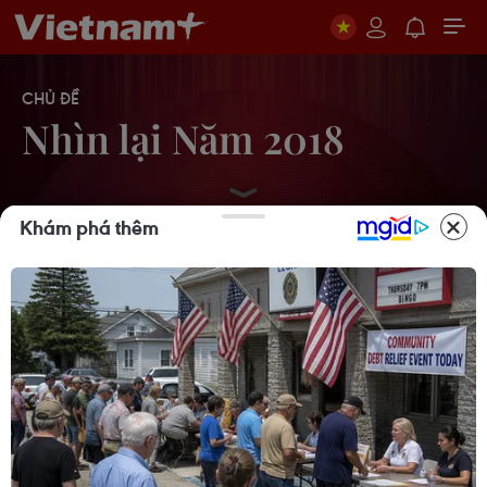
CHỦ ĐỀ
Nhìn lại Năm 2018
Khám phá thêm
‘Ông lớn’ ngành hàng hải đã giảm
nợ, lỗ để hồi sinh vươn khơi ra sao?
16/03/2019 02:42
‘Tự chủ nhưng không buông để bệnh
viện chạy theo lợi ích kinh doanh’
15/03/2019 14:46