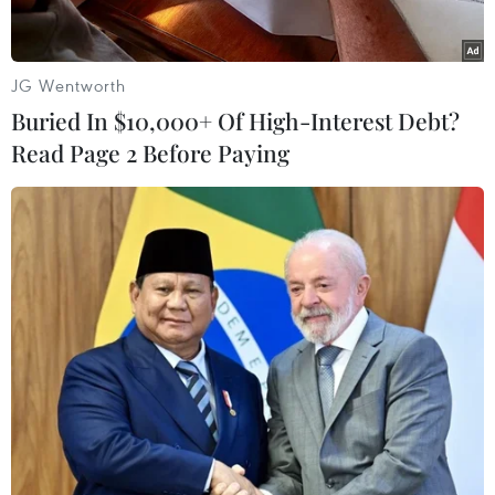
Năm 2019: Bớt gánh nặng hành
chính, doanh nghiệp SME sẽ bứt phá
JG Wentworth
04/03/2019 22:57
Buried In $10,000+ Of High-Interest Debt?
Read Page 2 Before Paying
Con tàu Vinalines: Hồi sinh từ ‘bùn
lầy’ để vươn mình ra khơi
04/03/2019 08:12
Tỷ giá USD sẽ diễn biến như thế nào
trong năm 2019?
04/03/2019 08:09