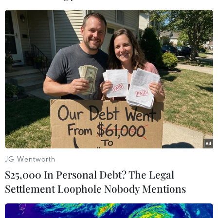
01/03/2019 07:36
Những 'kỳ quan mới' làm thay đổi
diện mạo du lịch Việt Nam
01/03/2019 06:43
Hơn 520 cá thể động vật hoang dã
được giải cứu trong năm 2018
11/02/2019 11:29
JG Wentworth
$25,000 In Personal Debt? The Legal
Đầu năm, nghe tâm sự
Settlement Loophole Nobody Mentions
của vị Bộ trưởng lo ngân khố quốc
gia