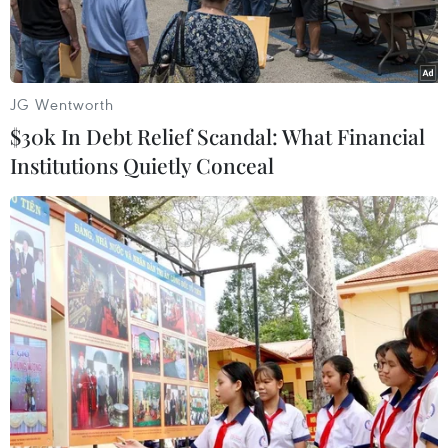
JG Wentworth
$30k In Debt Relief Scandal: What Financial
Institutions Quietly Conceal
Thẻ tín dụng của TPBank. (Ảnh: CTV)
Tổ chức thẻ tín dụng Visa Việt Nam (Visa) vừa
mới công bố số liệu về tốc độ tăng trưởng doanh
số và số lượng thẻ tín dụng của gần 30 tổ chức
phát hành thẻ tín dụng tại Việt Nam. Theo báo
cáo này, Ngân hàng Thương mại cổ phần Tiên