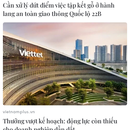
Cần xử lý dứt điểm việc tập kết gỗ ở hành
lang an toàn giao thông Quốc lộ 22B
Ngân hàng Tiên Phong đạt chuẩn quốc tế
Basel II trước thời hạn
18/04/2019 08:12
TPBank tuy không nằm trong nhóm thí điểm này, nhưng
lại sớm chính thức đạt chuẩn quốc tế Basel II, cho thấy
những nỗ lực của ngân hàng non trẻ này trên chặng
vietnamplus.vn
đường phát triển theo hướng chuyên nghiệp.
Thưởng vượt kế hoạch: động lực còn thiếu
cho doanh nghiệp dẫn dắt