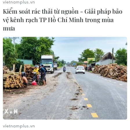
vietnamplus.vn
Kiểm soát rác thải từ nguồn - Giải pháp bảo
vệ kênh rạch TP Hồ Chí Minh trong mùa
mưa
2.000 khách hàng được miễn phí khi
chuyển tiền nhanh qua TPBank eBank
25/12/2018 08:45
Khách hàng thực hiện thành công giao dịch chuyển
khoản nhanh 24/7 qua TPBank eBank sẽ được hoàn phí
chuyển tiền 8.800 đồng trên mỗi giao dịch.
vietnamplus.vn