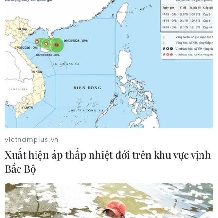
Alphabet cải tổ hàng ngũ lãnh đạo
giữa cuộc đua AGI
06/08/2026 04:22
Techcom Life và cách tiếp cận mới
cho bài toán bảo vệ sức khỏe của
người Việt
06/08/2026 03:40
vietnamplus.vn
Chọn đúng đầu tàu: Danh mục
Xuất hiện áp thấp nhiệt đới trên khu vực vịnh
doanh nghiệp nhà nước mạnh và bài
Bắc Bộ
toán giao nhiệm vụ
06/08/2026 00:56