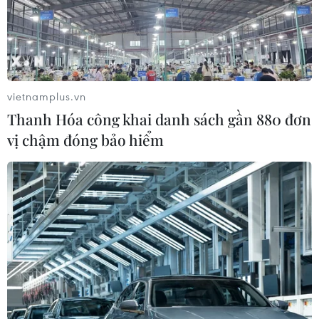
vietnamplus.vn
Thanh Hóa công khai danh sách gần 880 đơn
vị chậm đóng bảo hiểm