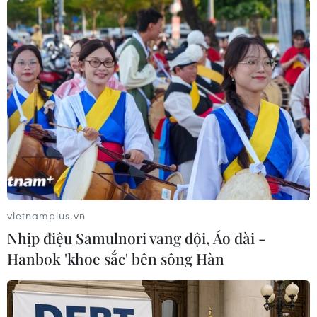
vietnamplus.vn
Nhịp điệu Samulnori vang dội, Áo dài -
Hanbok 'khoe sắc' bên sông Hàn
Sản phẩm vượt trội – công nghệ số ưu việt
Với định hướng trở thành ngân hàng tiên phong
xu hướng thẻ, đa dạng hóa sản phẩm, tạo sự