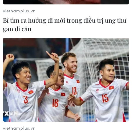
vietnamplus.vn
Bỉ tìm ra hướng đi mới trong điều trị ung thư
gan di căn
TIN CÙNG CHUYÊN MỤC
Thưởng vượt kế hoạch: động lực còn
thiếu cho doanh nghiệp dẫn dắt
07/08/2026 04:01
vietnamplus.vn