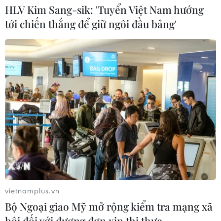
HLV Kim Sang-sik: 'Tuyển Việt Nam hướng
tới chiến thắng để giữ ngôi đầu bảng'
MB chuẩn bị trả cổ tức cho cổ đông
15%, nâng vốn điều lệ lên 100.000 tỷ
đồng
03/08/2026 13:47
TotalEnergies thâu tóm một phần
mảng năng lượng tái tạo của Shell
03/08/2026 10:33
Xây dựng thương hiệu mạnh cho
doanh nghiệp Việt
vietnamplus.vn
03/08/2026 03:14
Bộ Ngoại giao Mỹ mở rộng kiểm tra mạng xã
hội đối với đương đơn xin thị thực