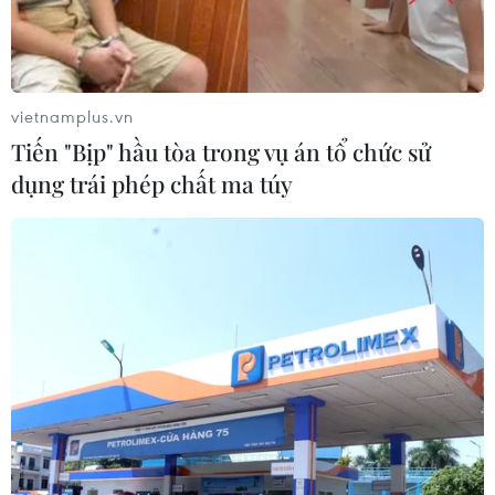
khách hàng cần./.
(Vietnam+)
vietnamplus.vn
Tiến "Bịp" hầu tòa trong vụ án tổ chức sử
dụng trái phép chất ma túy
#TPBank
#Thẻ tín dụng
#Visa
#Tăng trưởng doanh thu
#Không tiếp xúc