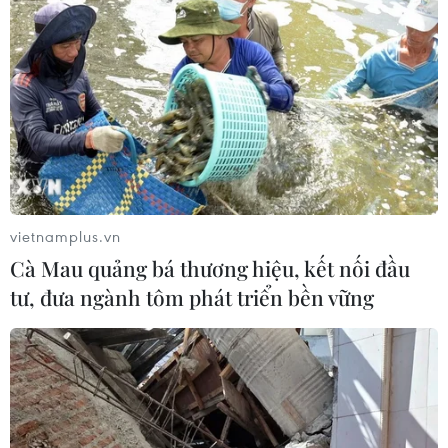
Quy định chi tiết về thủ tục cấp phép
thành lập Sở giao dịch hàng hóa
05/08/2026 14:59
Foxconn đạt doanh thu cao kỷ lục
nhờ nhu cầu mạnh đối với AI
05/08/2026 13:41
vietnamplus.vn
Cà Mau quảng bá thương hiệu, kết nối đầu
Hãng Walt Disney ký thỏa thuận
tư, đưa ngành tôm phát triển bền vững
chưa từng có tiền lệ với TikTok
05/08/2026 13:31
Cảng hàng không Quảng Trị tăng