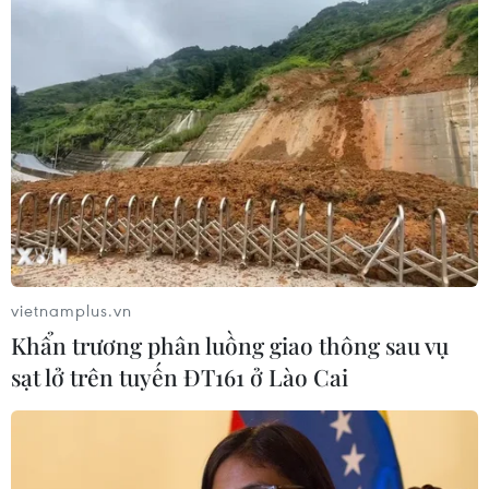
tiền đơn giản, thuận tiện bằng thẻ ATM, giấy tờ cá
nhân, vân tay.
vietnamplus.vn
Khẩn trương phân luồng giao thông sau vụ
sạt lở trên tuyến ĐT161 ở Lào Cai