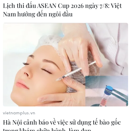
Lịch thi đấu ASEAN Cup 2026 ngày 7/8: Việt
Nam hướng đến ngôi đầu
Hãng BMW bắt đầu sản xuất hàng
loạt mẫu xe thuần điện “thế hệ mới”
07/08/2026 01:52
Tiêu chí mới phân loại doanh nghiệp
để thực hiện cơ cấu lại vốn nhà nước
06/08/2026 15:08
Meta tung công cụ AI lập trình tự
động cho nhà phát triển
vietnamplus.vn
06/08/2026 06:40
Hà Nội cảnh báo về việc sử dụng tế bào gốc
trong khám chữa bệnh, làm đẹp