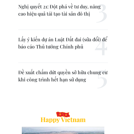
Nghị quyết 21: Đột phá về tư duy, nâng
cao hiệu quả tái tạo tài sản đô thị
Lấy ý kiến dự án Luật Đất đai (sửa đổi) để
báo cáo Thủ tướng Chính phủ
Đề xuất chấm dứt quyền sở hữu chung cư
khi công trình hết hạn sử dụng