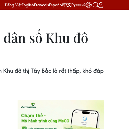
Tiếng Việt
English
Français
Español
中文
Русский
 dân số Khu đô
hu đô thị Tây Bắc là rất thấp, khó đáp