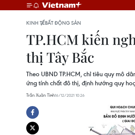
KINH TẾ
BẤT ĐỘNG SẢN
TP.HCM kiến nghị
thị Tây Bắc
Theo UBND TP.HCM, chỉ tiêu quy mô dân
ứng tính chất đô thị, định hướng quy hoạ
Trần Xuân Tình
16/12/2021 10:26