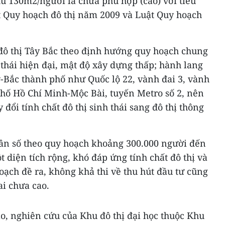
khu 130m2/người là chưa phù hợp (cao) với tiêu
ật Quy hoạch đô thị năm 2009 và Luật Quy hoạch
 đô thị Tây Bắc theo định hướng quy hoạch chung
 thái hiện đại, mật độ xây dựng thấp; hành lang
y-Bắc thành phố như Quốc lộ 22, vành đai 3, vành
phố Hồ Chí Minh-Mộc Bài, tuyến Metro số 2, nên
 đổi tính chất đô thị sinh thái sang đô thị thông
dân số theo quy hoạch khoảng 300.000 người đến
 diện tích rộng, khó đáp ứng tính chất đô thị và
ạch đề ra, không khả thi về thu hút đầu tư cũng
i chưa cao.
o, nghiên cứu của Khu đô thị đại học thuộc Khu