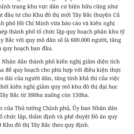
 chỉnh trang khu vực dân cư hiện hữu cũng như
út đầu tư cho Khu đô thị mới Tây Bắc (huyện Củ
h phố Hồ Chí Minh vừa báo cáo và kiến nghị
ép thành phố tổ chức lập quy hoạch phân khu tỷ
Tây Bắc với quy mô dân số là 600.000 người, tăng
êu quy hoạch ban đầu.
n Nhân dân thành phố kiến nghị giảm diện tích
ha để quy hoạch cho phù hợp với điều kiện thực
éo dài của người dân, tăng tính khả thi của việc
thời kiến nghị giảm quy mô khu đô thị đại học
 Tây Bắc từ 300ha xuống còn 150ha.
ận của Thủ tướng Chính phủ, Ủy ban Nhân dân
ổ chức lập, thẩm định và phê duyệt Đồ án quy
0 Khu đô thị Tây Bắc theo quy định.