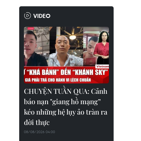
VIDEO
CHUYỆN TUẦN QUA: Cảnh
báo nạn "giang hồ mạng”
kéo những hệ lụy ảo tràn ra
đời thực
08/08/2026 04:00