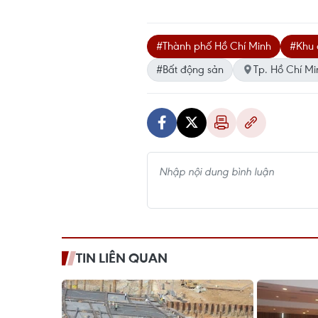
#Thành phố Hồ Chí Minh
#Khu 
#Bất động sản
Tp. Hồ Chí Mi
TIN LIÊN QUAN