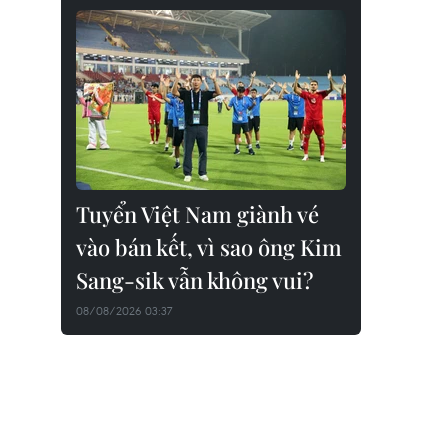
Tuyển Việt Nam giành vé
vào bán kết, vì sao ông Kim
Sang-sik vẫn không vui?
08/08/2026 03:37