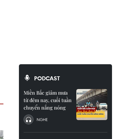
PODCAST
Miền Bắc giảm mưa
từ đêm nay, cuối tuần
chuyển nắng nóng
NGHE