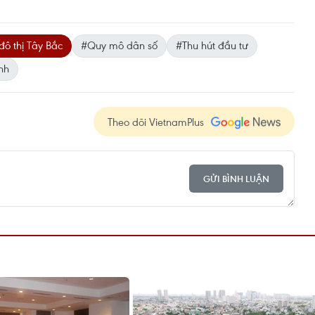
đô thị Tây Bắc
#Quy mô dân số
#Thu hút đầu tư
nh
Theo dõi VietnamPlus
GỬI BÌNH LUẬN