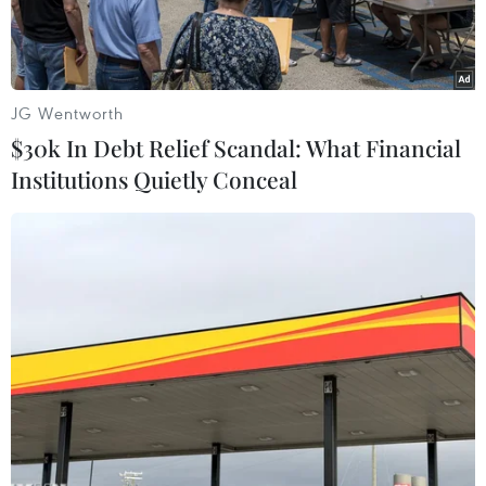
JG Wentworth
$30k In Debt Relief Scandal: What Financial
Institutions Quietly Conceal
Khu vực điều trị tại bệnh viện dã chiến đang được khẩn trương
lắp đặt. (Ảnh: Trần Xuân Tình/TTXVN)
Chiều 29/7, Giáo sư, Tiến sỹ Trần Bình Giang,
Giám đốc Bệnh viện Hữu nghị Việt Đức, đã cùng
đoàn đi khảo sát một số bệnh viện dã chiến điều
trị COVID-19 ở Thành phố Hồ Chí Minh để khẩn