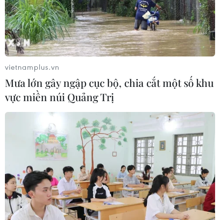
Quảng Ninh chấm dứt cơ sở giết mổ
động vật không đủ điều kiện trước
31/10
vietnamplus.vn
03/08/2026 11:31
Mưa lớn gây ngập cục bộ, chia cắt một số khu
vực miền núi Quảng Trị
Bệnh viện hạng đặc biệt cơ sở Ninh
Bình khẳng định "cánh tay nối dài"
hiệu quả
03/08/2026 07:15
Bộ Y tế: Đề xuất quỹ Bảo hiểm y tế
thanh toán chi phí khám chữa bệnh y
học gia đình
03/08/2026 07:04