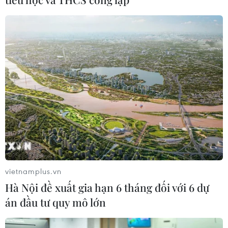
Xem thêm
CƠ QUAN CHỦ QUẢN: THÔNG TẤN XÃ VIỆT NAM
Tổng Biên tập: TRẦN TIẾN DUẨN
Phó Tổng Biên tập: NGUYỄN THỊ TÁM, KHÚC THANH
THỦY
Sở hữu trí tuệ
Quy định sử dụng
vietnamplus.vn
RSS
Hỗ trợ
Hà Nội đề xuất gia hạn 6 tháng đối với 6 dự
Ngôn ngữ
TTXVN
án đầu tư quy mô lớn
Dịch vụ tin
Quảng cáo