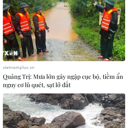
vietnamplus.vn
Quảng Trị: Mưa lớn gây ngập cục bộ, tiềm ẩn
nguy cơ lũ quét, sạt lở đất