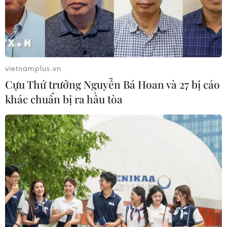
vietnamplus.vn
Cựu Thứ trưởng Nguyễn Bá Hoan và 27 bị cáo
khác chuẩn bị ra hầu tòa
TP.HCM mở Tổng đài 115 dã chiến điều
phối cấp cứu bệnh nhân COVID-19
27/07/2021 12:37
Tổng đài Trung tâm cấp cứu 115 TP.HCM hiện hữu vẫn
được giữ nguyên và mở thêm Tổng đài Trung tâm cấp
cứu 115 dã chiến tại Công viên phần mềm Quang Trung
để tăng công suất điều phối cấp cứu bệnh nhân.