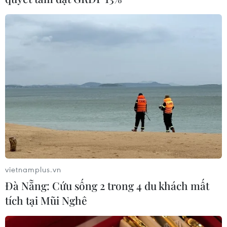
Thành phố Hồ Chí Minh: Thêm 3.851
người được xuất viện trong ngày 28/7
29/07/2021 06:33
Ngày 28/7 có thêm 3.851 bệnh nhân tại Thành phố Hồ
Chí Minh được xuất viện, nâng tổng số ca điều trị khỏi
tính từ khi dịch bệnh bắt đầu lên 25.189 ca.
vietnamplus.vn
Đà Nẵng: Cứu sống 2 trong 4 du khách mất
tích tại Mũi Nghê