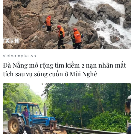
vietnamplus.vn
Đà Nẵng mở rộng tìm kiếm 2 nạn nhân mất
tích sau vụ sóng cuốn ở Mũi Nghê