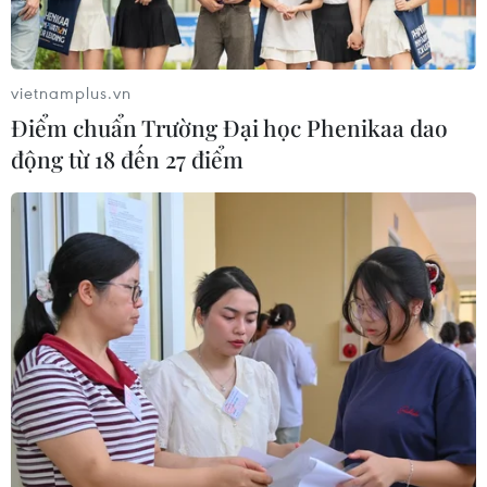
vietnamplus.vn
Điểm chuẩn Trường Đại học Phenikaa dao
động từ 18 đến 27 điểm
Sáng 28/7 ghi nhận 2.861 ca mắc mới,
trong đó TP.HCM có 2.115 ca
27/07/2021 23:10