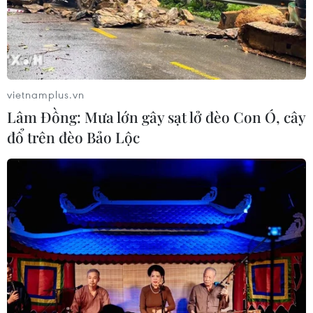
vietnamplus.vn
Lâm Đồng: Mưa lớn gây sạt lở đèo Con Ó, cây
đổ trên đèo Bảo Lộc