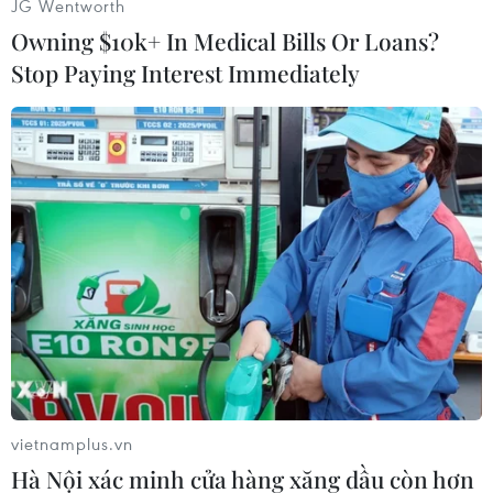
JG Wentworth
Owning $10k+ In Medical Bills Or Loans?
Stop Paying Interest Immediately
#COVID-19
#Chiến dịch tiêm chủng
#Tiêm vaccine
#Trung tâm y tế
Tp. Hồ Chí Minh
vietnamplus.vn
Hà Nội xác minh cửa hàng xăng dầu còn hơn