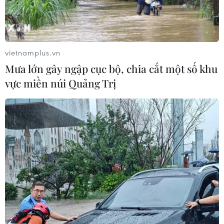
Phó Thủ tướng Trương Hòa Bình nhấn mạnh những
người dù đã tiêm vaccine COVID-19 nhưng vẫn tuyết
đối không được chủ quan, vẫn phải thực hiện nghiêm
các biện pháp phòng chống dịch theo thông điệp 5K.
vietnamplus.vn
Mưa lớn gây ngập cục bộ, chia cắt một số khu
vực miền núi Quảng Trị