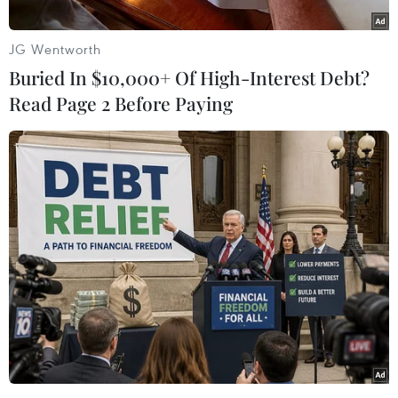
JG Wentworth
Buried In $10,000+ Of High-Interest Debt?
Read Page 2 Before Paying
(Nhấp chuột vào ảnh để xem kích thước chuẩn)
Theo Phó Giám đốc Sở Y tế Thành phố Hồ Chí
Minh Nguyễn Hữu Hưng, thành phố sẽ tổ chức
650 điểm tiêm trong cộng đồng, bao gồm điểm
tiêm tại Trung tâm y tế, trạm y tế và các điểm
tiêm lưu động nhằm đảm bảo giãn cách xã hội
trong quá trình tiêm chủng nên mỗi điểm tiêm
vaccine chỉ cho 200 lượt người/ngày./.
(TTXVN/Vietnam+)