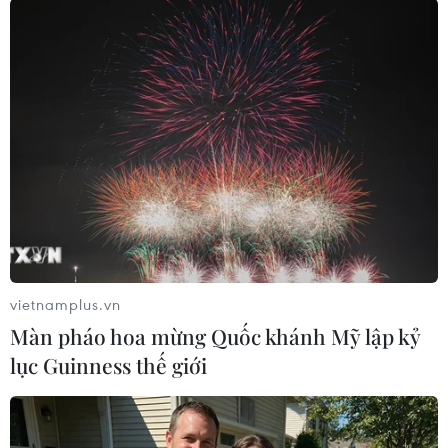
Tuyệt đối không để xảy ra tình trạng “có
vaccine nhưng tiêm chậm”
18/06/2021 07:31
Cùng với sự vào cuộc tích cực, chủ động của các bộ,
ngành, các địa phương có trách nhiệm tổ chức tiêm
vaccine theo đúng kế hoạch, tuyệt đối không để xảy ra
tình trạng “có vaccine nhưng tiêm chậm.”
vietnamplus.vn
Màn pháo hoa mừng Quốc khánh Mỹ lập kỷ
lục Guinness thế giới