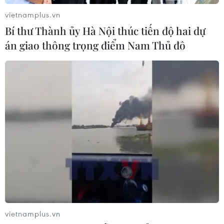
vietnamplus.vn
Bí thư Thành ủy Hà Nội thúc tiến độ hai dự
án giao thông trọng điểm Nam Thủ đô
CƠ QUAN CHỦ QUẢN: THÔNG TẤN XÃ VIỆT NAM
Tổng Biên tập: TRẦN TIẾN DUẨN
Phó Tổng Biên tập: NGUYỄN THỊ TÁM, KHÚC THANH
THỦY
Sở hữu trí tuệ
Quy định sử dụng
RSS
Hỗ trợ
Ngôn ngữ
TTXVN
Dịch vụ tin
Quảng cáo
Liên hệ
vietnamplus.vn