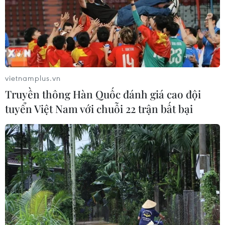
vietnamplus.vn
Truyền thông Hàn Quốc đánh giá cao đội
tuyển Việt Nam với chuỗi 22 trận bất bại
​Khởi động chiến dịch tiêm chủng vaccine
tại Thành phố Hồ Chí Minh
19/06/2021 07:24