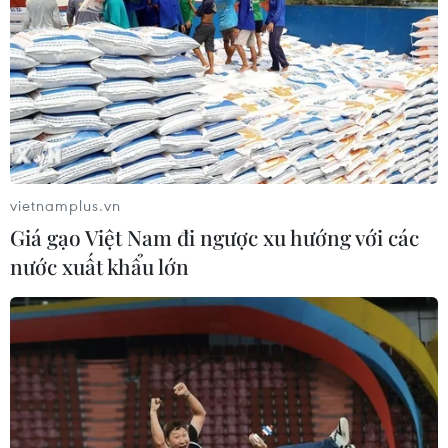
vietnamplus.vn
Giá gạo Việt Nam đi ngược xu hướng với các
TP.HCM: Khởi động chiến dịch
nước xuất khẩu lớn
tiêm vaccine COVID-19 lớn nhất
19/06/2021 04:27
Sáng 19/6, tại TP.HCM, Phó Thủ tướng Thường trực
Trương Hòa Bình dự khởi động chiến dịch tiêm chủng
vaccine phòng COVID-19 lớn nhất từ trước đến nay với
786.000 liều được phân bổ.