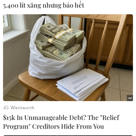
5.400 lít xăng nhưng báo hết
Theo dõi VietnamPlus
TIN LIÊN QUAN
JG Wentworth
$15k In Unmanageable Debt? The "Relief
Program" Creditors Hide From You