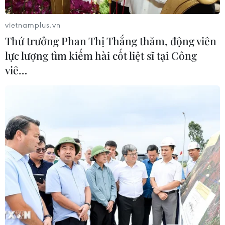
hiểm
01/08/2026 07:05
vietnamplus.vn
Thứ trưởng Phan Thị Thắng thăm, động viên
lực lượng tìm kiếm hài cốt liệt sĩ tại Công
Bộ Y tế : Trên 22% người trưởng
viê…
thành thiếu vận động thể lực
31/07/2026 04:10
TP Hồ Chí Minh đồng hành để trẻ
mắc bệnh hiểm nghèo không lỡ cơ
hội học tập và điều trị
30/07/2026 13:53
Xem thêm