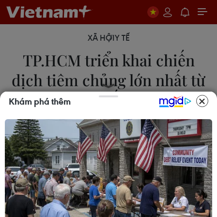
XÃ HỘI
Y TẾ
TP.HCM triển khai chiến
dịch tiêm chủng lớn nhất từ
trước đến nay
Khám phá thêm
19/06/2021 09:31
Chiến dịch tiêm chủng vaccine phòng bệnh
COVID-19 lớn nhất từ trước đến nay đã được khởi
động sáng 19/6 tại Thành phố Hồ Chí Minh.