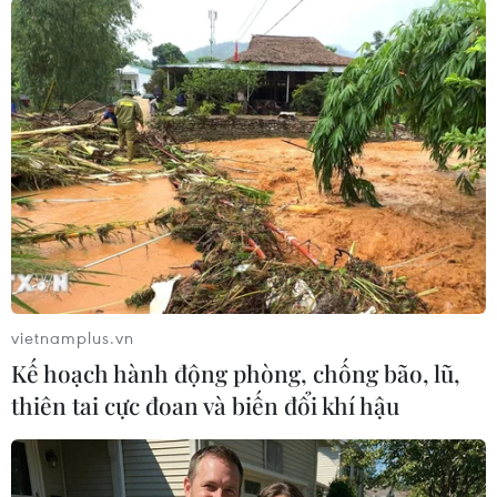
Bà Christine Lagarde khẳng định cho đến nay,
IMF chưa nhận được bất kỳ đềnghị trợ giúp nào
từ chính quyền Italy và cũng không có cuộc
thương lượng nàođang diễn ra giữa IMF với
Italy hay Tây Ban Nha về vấn đề cứu trợ cho hai
quốcgia này./.
(TTXVN/Vietnam+)
vietnamplus.vn
Kế hoạch hành động phòng, chống bão, lũ,
thiên tai cực đoan và biến đổi khí hậu