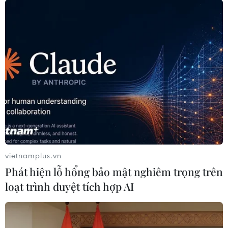
Tây Ban Nha phát trực tiếp nhật thực
toàn phần từ độ cao 9.000 m
04/08/2026 13:23
Tàu chở hàng của Thổ Nhĩ Kỳ bị tấn
công trên Biển Đen
04/08/2026 05:54
vietnamplus.vn
Phát hiện lỗ hổng bảo mật nghiêm trọng trên
Vì sao Google khiến Mỹ và
loạt trình duyệt tích hợp AI
EU đối đầu về chủ quyền số?
04/08/2026 04:13