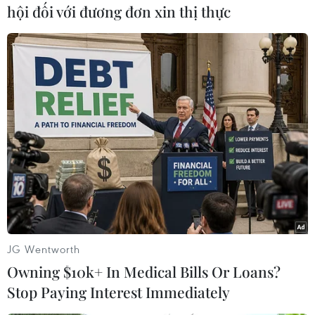
mô hiện là 440 tỷ euro, sẽ mởđường cho quỹ
hội đối với đương đơn xin thị thực
này sớm thu hút được nguồn tài chính đóng góp
từ các nhà đầu tưcông và tư trong những tuần
tới.
Ngày 28/11, Giám đốc Qũy tiền tệ quốc tế (IMF),
Christine Lagarde đã kêu gọicác nhà lãnh đạo
Liên minh châu Âu phải nhanh chóng hành
động để tìm một giảipháp toàn diện cho cuộc
khủng hoảng nợ trong Eurozone.
Người đứng đầu IMF cũng phủ nhận những
thông tin mới đây trên nhật báo LaStampa của
JG Wentworth
Italy nói rằng Rome đang thương lượng với IMF
Owning $10k+ In Medical Bills Or Loans?
về gói cứu trợ lên tới600 tỷ euro dành cho Italy.
Stop Paying Interest Immediately