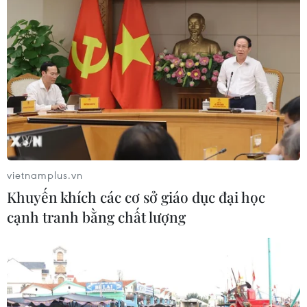
Máy bay chở khách nội địa đầu tiên
của Nga hoàn tất chuyến bay thử
nghiệm
04/08/2026 01:25
Bí mật sau những chung cư không
niên hạn ở Pháp
04/08/2026 01:03
vietnamplus.vn
Khuyến khích các cơ sở giáo dục đại học
cạnh tranh bằng chất lượng
Ukraine tiếp tục dội UAV vào
kho hàng của nền tảng bán lẻ lớn tại
Nga
03/08/2026 15:02