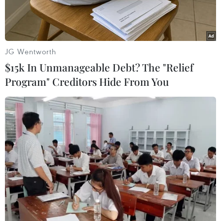
toàn Liên minhchâu Âu (EU).
Tuyên bố này được đưa ra trong bối cảnh Pháp
và Đức - hai nền kinh tế đầu tàutrong Khu vực
JG Wentworth
đồng tiền chung châu Âu (Eurozone), mới đây
$15k In Unmanageable Debt? The "Relief
đã đưa ra đề xuất vềsửa đổi hiệp ước châu Âu
Program" Creditors Hide From You
nhằm đối phó với cuộc khủng hoảng nợ hiện
nay trong khuvực này.
Các nguồn tin châu Âu ngày 28/11 cho biết,
trong cuộc gặp với các đại sứ cácnước EU ở
Brussels mới đây, ông Klaus Welle - một quan
chức của EP, cho biếtNghị viện châu Âu đã nhấn
mạnh sự cần thiết phải mở một cuộc tranh luận
côngkhai và mở rộng ở 27 nước thành viên EU
trong thời gian 6 tháng về việc thay đổihiệp ước