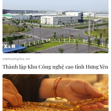
Bộ Y tế: Đề xuất quỹ Bảo hiểm y tế
thanh toán chi phí khám chữa bệnh y
học gia đình
03/08/2026 07:04
Siết giám định, kiểm soát chặt chi
phí khám chữa bệnh bảo hiểm y tế
02/08/2026 10:10
vietnamplus.vn
Thành lập Khu Công nghệ cao tỉnh Hưng Yên
Điều trị hiệu quả ca ung thư phổi
mang đồng thời hai đột biến gen
hiếm gặp
02/08/2026 05:58
Giao chỉ tiêu bao phủ bảo hiểm y tế