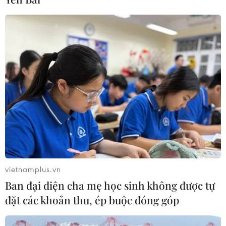
Tháo gỡ "điểm nghẽn" dữ liệu: Bộ Y
tế tăng tốc chuyển đổi số toàn diện
04/08/2026 08:08
Bộ Y tế ban hành Kế hoạch dự phòng
thương tích giai đoạn 2026-2030
04/08/2026 07:41
Hệ thống y tế đa cực, đưa y tế đến
vietnamplus.vn
gần dân
Ban đại diện cha mẹ học sinh không được tự
04/08/2026 04:55
đặt các khoản thu, ép buộc đóng góp