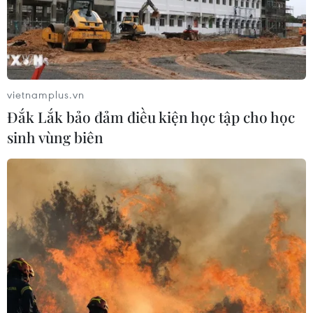
vietnamplus.vn
Đắk Lắk bảo đảm điều kiện học tập cho học
sinh vùng biên
TIN CÙNG CHUYÊN MỤC
Cuộc tìm kiếm và vá lại những 'trái
tim lỗi '
07/08/2026 04:03