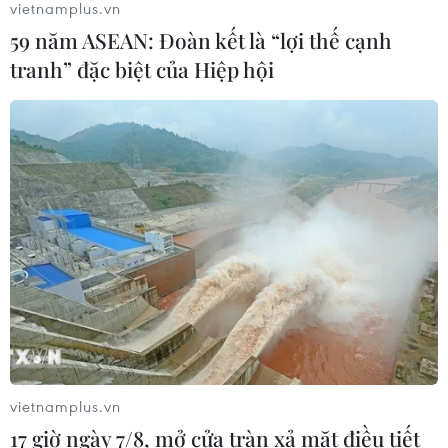
vietnamplus.vn
30/07/2026 08:15
59 năm ASEAN: Đoàn kết là “lợi thế cạnh
tranh” đặc biệt của Hiệp hội
Trao tặng 10 gia đình khó khăn điều
trị vô sinh hiếm muộn miễn phí 100%
30/07/2026 07:37
Xem thêm
CƠ QUAN CHỦ QUẢN: THÔNG TẤN XÃ VIỆT NAM
vietnamplus.vn
Tổng Biên tập: TRẦN TIẾN DUẨN
17 giờ ngày 7/8, mở cửa tràn xả mặt điều tiết