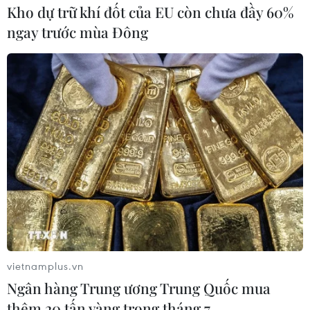
nước sạch để nâng cao nhận thức, thay đổi thái độ,
Kho dự trữ khí đốt của EU còn chưa đầy 60%
hành vi của người dân nông thôn.
ngay trước mùa Đông
vietnamplus.vn
Ngân hàng Trung ương Trung Quốc mua
thêm 20 tấn vàng trong tháng 7