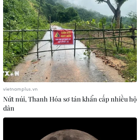
vietnamplus.vn
Nứt núi, Thanh Hóa sơ tán khẩn cấp nhiều hộ
dân