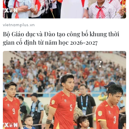
vietnamplus.vn
Bộ Giáo dục và Đào tạo công bố khung thời
gian cố định từ năm học 2026-2027
Quảng Ninh: 100 trẻ ra đời bằng phương
pháp thụ tinh ở tuyến tỉnh
17/12/2018 09:06
Sáng 17/12, Bệnh viện Sản Nhi Quảng Ninh đã tổ chức
buổi lễ chào đón 100 em bé đầu tiên ra đời bằng
phương pháp thụ tinh trong ống nghiệm.