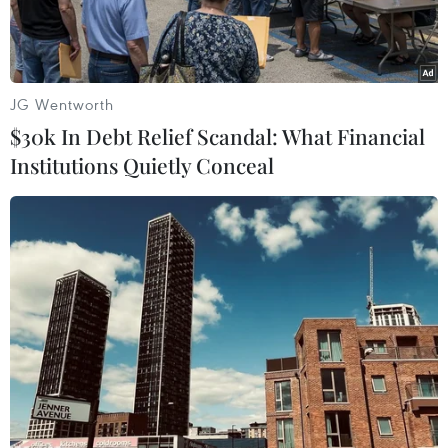
lưu trữ-xử lý hình ảnh y học, triển khai các kỹ thuật
cao trong thực hành.
JG Wentworth
$30k In Debt Relief Scandal: What Financial
Institutions Quietly Conceal
Các đại biểu tham quan đơn vị đào tạo tại Trường Đại học Y
dược Thành phố Hồ Chí Minh. (Ảnh: PV/Vietnam+)
Ngày 18/12, Đại học Y Dược Thành phố Hồ Chí