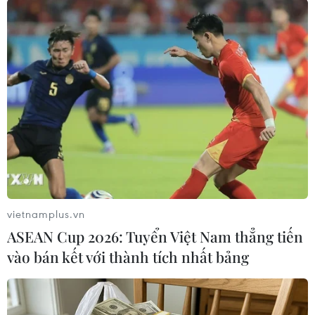
những giải pháp như phần mềm quản lý hình
ảnh CentricityTM Universal Viewer và
Advanced Visualization.
Hệ thống cho phép cải thiện quy trình làm việc
trong bệnh viện, đồng thời giúp các bác sỹ chẩn
đoán hình ảnh sử dụng những công cụ để xem,
chẩn đoán, và thực hiện các báo cáo có hiệu quả
và chính xác hơn, từ đó nâng cao chất lượng
chăm sóc người bệnh./.
vietnamplus.vn
(Vietnam+)
ASEAN Cup 2026: Tuyển Việt Nam thẳng tiến
vào bán kết với thành tích nhất bảng