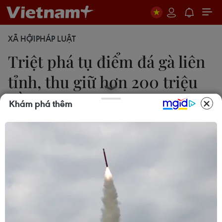
XÃ HỘI
PHÁP LUẬT
Triệt phá tụ điểm đá gà liên
tỉnh, thu giữ hơn 200 triệu
đồng
Khám phá thêm
Thanh Hòa
14/04/2017 14:45
Công an huyện Châu Thành, tỉnh Trà Vinh bắt quả
tang 28 đối tượng trong độ tuổi từ 21 đến 87, đang
tổ chức đá gà ăn thua bằng tiền.