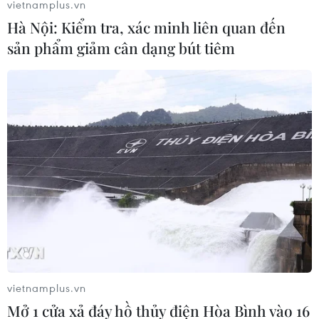
vietnamplus.vn
17/03/2017 11:57
Hà Nội: Kiểm tra, xác minh liên quan đến
Lực lượng Công an tỉnh Bến Tre đã tạm giữ tang vật
sản phẩm giảm cân dạng bút tiêm
gồm 4 con gà, 2 bộ cựa sắt, 1 cân đồng hồ, 2 bộ tài xỉu,
11 xe môtô, 9 điện thoại di động cùng số tiền 50 triệu
đồng.
vietnamplus.vn
Mở 1 cửa xả đáy hồ thủy điện Hòa Bình vào 16