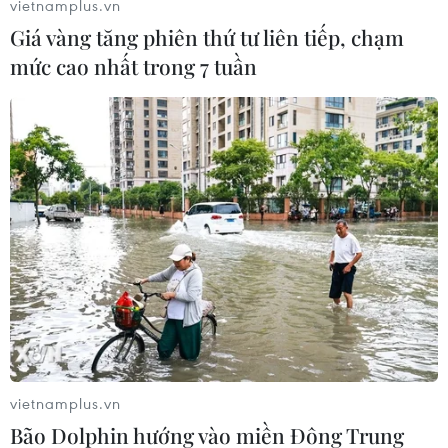
vietnamplus.vn
Khi đang sát phạt nhau thì các đối tượng bị lực
Giá vàng tăng phiên thứ tư liên tiếp, chạm
lượng công an phát hiện, bắt giữ.
mức cao nhất trong 7 tuần
Vụ việc đang được Công an huyện Châu Thành
tiếp tục điều tra, xử lý./.
(TTXVN/Vietnam+)
vietnamplus.vn
Bão Dolphin hướng vào miền Đông Trung