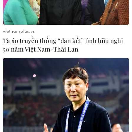
vietnamplus.vn
Tà áo truyền thống “đan kết” tình hữu nghị
50 năm Việt Nam-Thái Lan
Hải Phòng: Phá ổ đánh bạc lớn, tạm giữ
chín đối tượng
28/02/2017 10:53
Cảnh sát hình sự Công an thành phố đã phá một ổ bạc
lớn tại xã Đại Hợp, huyện Kiến Thụy, thành phố Hải
Phòng, tạm giữ hình sự chín đối tượng và thu giữ nhiều