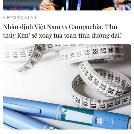
tang vật liên quan.
vietnamplus.vn
Nhận định Việt Nam vs Campuchia: 'Phù
thủy Kim' sẽ xoay tua toan tính đường dài?
Công an tỉnh Bến Tre triệt phá trường gà,
tạm giữ 11 đối tượng