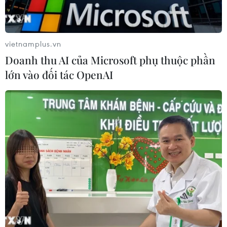
chống tội phạm và vi phạm pháp luật
06/08/2026 04:13
vietnamplus.vn
Doanh thu AI của Microsoft phụ thuộc phần
Cảnh báo thủ đoạn lừa đảo đưa lao
lớn vào đối tác OpenAI
động thời vụ sang Hàn Quốc
06/08/2026 04:11
24 năm tù cho 2 vợ chồng tổ
chức “bay lắc” tại Hà Nội
06/08/2026 03:46
Khởi tố thêm 6 đối tượng vụ lập
khống hồ sơ bảo hiểm y tế ở Đắk Lắk