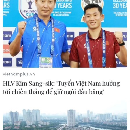
Hải Dương: Triệt phá sới bạc dưới hình
thức "đá gà" ăn tiền
19/07/2016 07:29
Công an huyện Ninh Giang đã bắt quả tang hàng chục
đối tượng đang tham gia "đá gà" ăn tiền. Khi thấy lực
lượng chức năng xuất hiện, các con bạc đã nháo nhào
bỏ chạy và ném tiền xuống ao để phi tang.
vietnamplus.vn
HLV Kim Sang-sik: 'Tuyển Việt Nam hướng
tới chiến thắng để giữ ngôi đầu bảng'