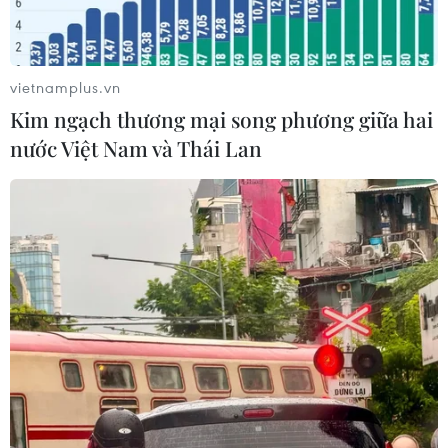
Gia Lai: Phát hiện hơn 3,4 tấn mỹ
phẩm không có phiếu công bố sản
phẩm
vietnamplus.vn
04/08/2026 04:48
Kim ngạch thương mại song phương giữa hai
nước Việt Nam và Thái Lan
Làm rõ toàn bộ chuỗi hành vi
gây rối trật tự công cộng của Khánh
Sky
04/08/2026 04:15
Xem thêm