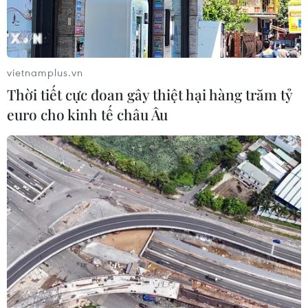
vietnamplus.vn
Thời tiết cực đoan gây thiệt hại hàng trăm tỷ
euro cho kinh tế châu Âu
Thành công trong mô hình hợp tác giáo
dục khoa học nông nghiệp Việt-Bỉ
02/10/2016 03:32
Việc hợp tác giữa Đại học Nông nghiệp Gembloux (Bỉ)
và Học viện Nông nghiệp Quốc gia Việt Nam đã đóng
góp đáng kể vào việc nâng cao chất lượng giáo viên