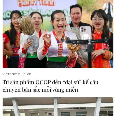
vietnamplus.vn
Từ sản phẩm OCOP đến “đại sứ” kể câu
chuyện bản sắc mỗi vùng miền