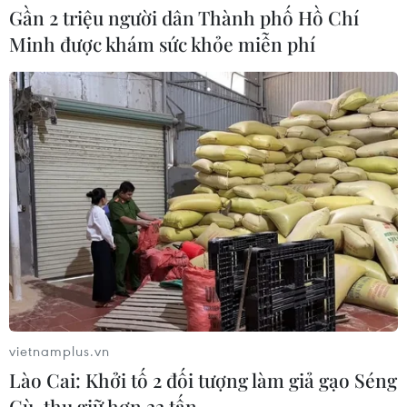
Gần 2 triệu người dân Thành phố Hồ Chí
Minh được khám sức khỏe miễn phí
CƠ QUAN CHỦ QUẢN: THÔNG TẤN XÃ VIỆT NAM
Tổng Biên tập: TRẦN TIẾN DUẨN
Phó Tổng Biên tập: NGUYỄN THỊ TÁM, KHÚC THANH
THỦY
Sở hữu trí tuệ
Quy định sử dụng
RSS
Hỗ trợ
Ngôn ngữ
TTXVN
Dịch vụ tin
Quảng cáo
vietnamplus.vn
Liên hệ
Lào Cai: Khởi tố 2 đối tượng làm giả gạo Séng
Cù, thu giữ hơn 22 tấn