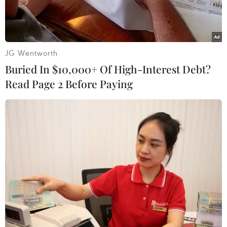
JG Wentworth
Buried In $10,000+ Of High-Interest Debt?
Read Page 2 Before Paying
Ảnh minh họa (Nguồn: Reuters.)
Ngày 19/11, Trung Quốc đã công bố 10 thành tựu
quan trọng trong khoa học nông nghiệp của
năm 2020 trong khuôn khổ hội thảo giới thiệu
phát triển công nghệ và khoa học trong lĩnh vực