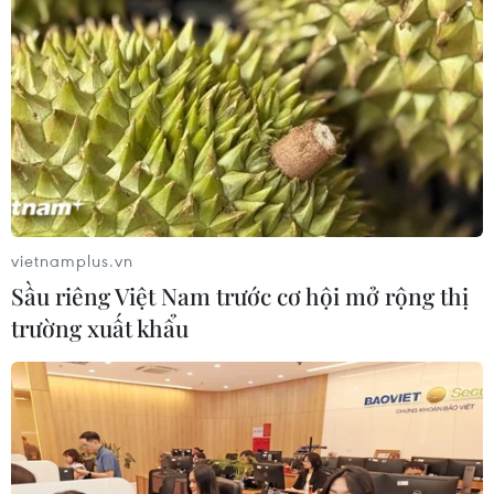
Đột phá dùng ánh sáng "đánh thức"
tế bào ung thư ngủ đông
06/07/2026 02:08
Australia thử nghiệm liệu pháp tế
bào gốc mới điều trị bệnh Parkinson
02/07/2026 09:08
vietnamplus.vn
Sầu riêng Việt Nam trước cơ hội mở rộng thị
trường xuất khẩu
Biến phế phẩm bông thành "lá chắn"
cho di sản hàng nghìn năm tuổi
30/06/2026 08:36