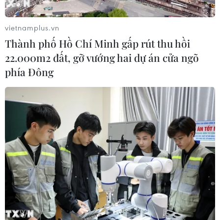
giảng dạy về nông nghiệp tại Việt Nam.
vietnamplus.vn
Thành phố Hồ Chí Minh gấp rút thu hồi
22.000m2 đất, gỡ vướng hai dự án cửa ngõ
phía Đông
Đoàn Đảng Lao động Triều Tiên thăm
Viện Khoa học Nông nghiệp