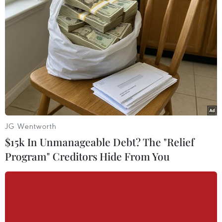
Theo dõi VietnamPlus
TIN LIÊN QUAN
JG Wentworth
$15k In Unmanageable Debt? The "Relief
Program" Creditors Hide From You