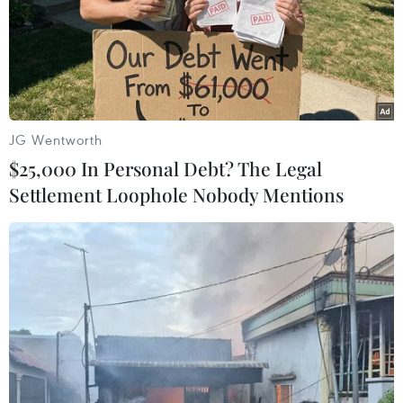
JG Wentworth
$25,000 In Personal Debt? The Legal
Settlement Loophole Nobody Mentions
Trung Quốc khai trừ đảng đối với cựu
quan chức Ngân hàng Phát triển
28/02/2019 04:21
CCDI cho biết ông Quách Lâm đã vi phạm nghiêm