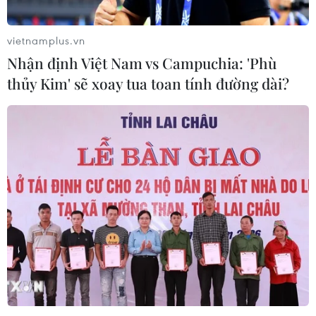
vietnamplus.vn
Nhận định Việt Nam vs Campuchia: 'Phù
thủy Kim' sẽ xoay tua toan tính đường dài?
TIN CÙNG CHUYÊN MỤC
Hàn Quốc tái khẳng định mục tiêu
chung sống hòa bình với Triều Tiên
06/08/2026 15:33
Lở đất tại Philippines khiến ít nhất 4