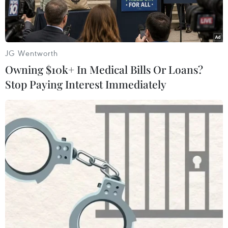
JG Wentworth
Owning $10k+ In Medical Bills Or Loans?
Stop Paying Interest Immediately
Ông Vương Tam Vận tại tòa. (Nguồn: news.cgtn.com)
Ngày 11/4, Tòa án nhân dân trung cấp thành
phố Trịnh Châu, tỉnh Hà Nam (Trung Quốc) đã
đưa ra xét xử công khai vụ án Vương Tam Vận,
nguyên Phó Chủ nhiệm Ủy ban Giáo dục, Khoa
học, Văn hóa và Y tế của Nhân đại toàn quốc
Trung Quốc, nguyên Bí thư tỉnh ủy Cam Túc, về