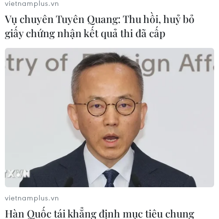
vietnamplus.vn
Vụ chuyên Tuyên Quang: Thu hồi, huỷ bỏ
giấy chứng nhận kết quả thi đã cấp
Trung Quốc: Phó tỉnh trưởng Sơn Đông
ngồi tù 14 năm vì nhận hối lộ
22/03/2019 06:34
Khi còn là Phó Tỉnh trưởng Tỉnh Sơn Đông, Lý Tương
Khởi đã nhận khoảng 5,7 triệu USD tiền mặt và quà
tặng, đồng thời chiếm hữu một số tác phẩm hội họa
trưng bày trong Bảo tàng mỹ thuật Ngân Tọa.
vietnamplus.vn
Hàn Quốc tái khẳng định mục tiêu chung