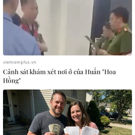
vietnamplus.vn
Cảnh sát khám xét nơi ở của Huấn "Hoa
Mỹ: Trung Quốc kết án tử hình công dân
Hồng"
Canada mang động cơ chính trị
17/01/2019 02:04
Ngoại trưởng Mỹ Mike Pompeo và người đồng cấp
Canada Chrystia Freeland đã thảo luận hôm 15/1 và
"bày tỏ quan ngại về việc Trung Quốc kết án các công
dân Canada mang động cơ chính trị.