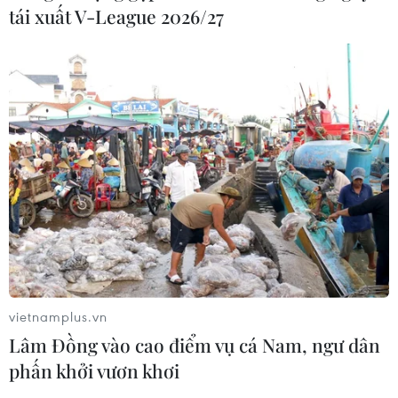
phóng ít nhất 1 tên lửa đạn đạo tầm
tái xuất V-League 2026/27
ngắn
06/08/2026 09:41
Quân đội Hàn Quốc thông báo Triều
Tiên phóng vật thể chưa xác định
06/08/2026 08:31
Dấu mốc quan trọng trong quan hệ
Việt Nam-Australia
06/08/2026 08:29
vietnamplus.vn
Lâm Đồng vào cao điểm vụ cá Nam, ngư dân
Hàn Quốc tăng cường giải pháp
phấn khởi vươn khơi
ngăn chặn đánh bạc trực tuyến trong