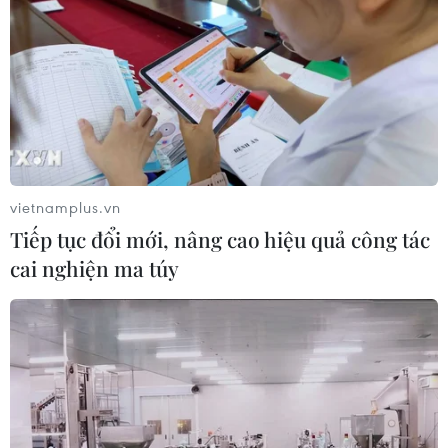
05/08/2026 07:16
Trung Quốc: Cảnh sát Hong Kong,
Macau triệt phá vụ lừa đảo đầu tư
Fun Coffee
05/08/2026 06:41
vietnamplus.vn
Afghanistan đối mặt khủng hoảng
Tiếp tục đổi mới, nâng cao hiệu quả công tác
lương thực nghiêm trọng do thiếu
cai nghiện ma túy
hụt viện trợ
05/08/2026 06:41
Tổng thống Hàn Quốc nhấn mạnh
duy trì hòa bình trên bán đảo Triều
Tiên