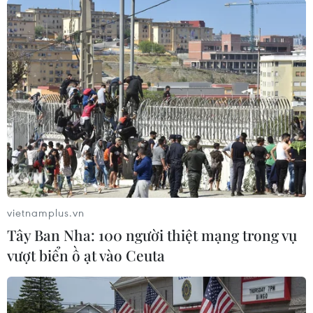
Theo dõi VietnamPlus
TIN LIÊN QUAN
vietnamplus.vn
Tây Ban Nha: 100 người thiệt mạng trong vụ
vượt biển ồ ạt vào Ceuta