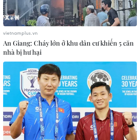
trọng các quy định về tinh thần liêm khiết trong thời gian
giữ chức Giám đốc chi nhánh Thiên Tân của Ngân
hàng Phát triển Trung Quốc (CDB).
vietnamplus.vn
An Giang: Cháy lớn ở khu dân cư khiến 5 căn
nhà bị hư hại