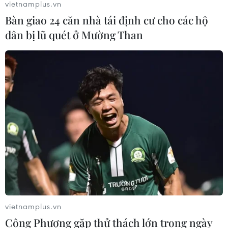
vietnamplus.vn
người thiệt mạng
Bàn giao 24 căn nhà tái định cư cho các hộ
06/08/2026 15:06
dân bị lũ quét ở Mường Than
Trung Quốc thử nghiệm tuyến tàu
cao tốc xuyên vùng đất đóng băng
vĩnh cửu
06/08/2026 12:35
Trung Quốc vận hành giàn phát điện
gió nổi đầu tiên chịu được bão cấp 17
06/08/2026 11:20
vietnamplus.vn
Hàn Quốc xác nhận Triều Tiên
Công Phượng gặp thử thách lớn trong ngày