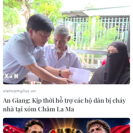
phạm có tổ chức
04/08/2026 14:24
Điều gì chờ đợi đồng yen sau cái bắt
tay giữa Mỹ-Nhật?
04/08/2026 14:11
ASC 2026: Tiếp lửa đam mê khoa học
cho thế hệ trẻ Việt Nam
vietnamplus.vn
04/08/2026 14:08
An Giang: Kịp thời hỗ trợ các hộ dân bị cháy
nhà tại xóm Chăm La Ma
Ngành Trí tuệ Nhân tạo của Trung
Quốc vượt mốc 1.200 tỷ NDT trong