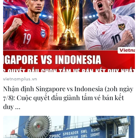
năm 2025
04/08/2026 13:20
Xem thêm
vietnamplus.vn
CƠ QUAN CHỦ QUẢN: THÔNG TẤN XÃ VIỆT NAM
Nhận định Singapore vs Indonesia (20h ngày
Tổng Biên tập: TRẦN TIẾN DUẨN
7/8): Cuộc quyết đấu giành tấm vé bán kết
Phó Tổng Biên tập: NGUYỄN THỊ TÁM, KHÚC THANH
duy …
THỦY
Sở hữu trí tuệ
Quy định sử dụng