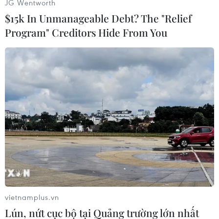
JG Wentworth
(TTXVN/Vietnam+)
$15k In Unmanageable Debt? The "Relief
Program" Creditors Hide From You
#Trung Quốc
#EU
#Quân sự
#Hợp tác
vietnamplus.vn
Trung Quốc
Lún, nứt cục bộ tại Quảng trường lớn nhất