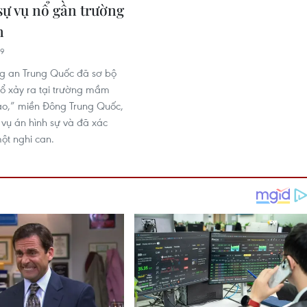
sự vụ nổ gần trường
n
39
g an Trung Quốc đã sơ bộ
nổ xảy ra tại trường mầm
ạo,” miền Đông Trung Quốc,
 vụ án hình sự và đã xác
một nghi can.