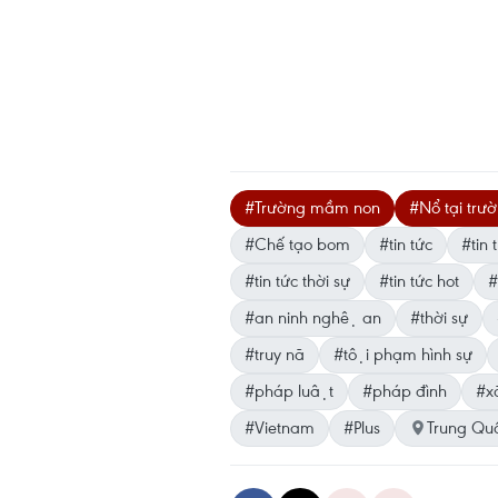
#Trường mầm non
#Nổ tại tr
#Chế tạo bom
#tin tức
#tin t
#tin tức thời sự
#tin tức hot
#
#an ninh nghệ an
#thời sự
#truy nã
#tội phạm hình sự
#pháp luật
#pháp đình
#xa
#Vietnam
#Plus
Trung Qu