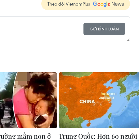
Theo dõi VietnamPlus
GỬI BÌNH LUẬN
trường mầm non ở
Trung Quốc: Hơn 60 người