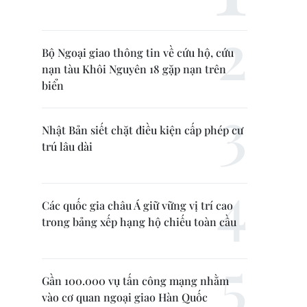
Bộ Ngoại giao thông tin về cứu hộ, cứu
nạn tàu Khôi Nguyên 18 gặp nạn trên
biển
Nhật Bản siết chặt điều kiện cấp phép cư
trú lâu dài
Các quốc gia châu Á giữ vững vị trí cao
trong bảng xếp hạng hộ chiếu toàn cầu
Gần 100.000 vụ tấn công mạng nhằm
vào cơ quan ngoại giao Hàn Quốc