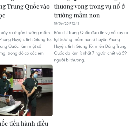
ng Trung Quốc vào
thương vong trong vụ nổ ở
ọc
trường mầm non
15/06/2017 12:43
ã xảy ra ở gần trường mầm
Báo chí Trung Quốc đưa tin vụ nổ xảy r
Phong Huyện, tỉnh Giang Tô,
tại trường mầm non ở huyện Phong
rung Quốc, làm một số
Huyện, tỉnh Giang Tô, miền Đông Trung
ơng, trong đó có các em
Quốc đã làm ít nhất 7 người chết và 59
người bị thương.
ốc tiến hành điều