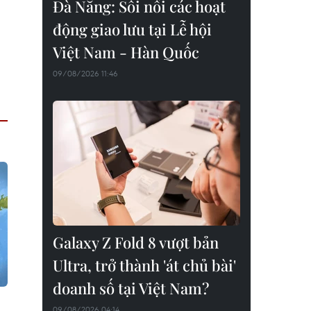
Đà Nẵng: Sôi nổi các hoạt
động giao lưu tại Lễ hội
Việt Nam - Hàn Quốc
09/08/2026 11:46
Galaxy Z Fold 8 vượt bản
Ultra, trở thành 'át chủ bài'
doanh số tại Việt Nam?
09/08/2026 04:14