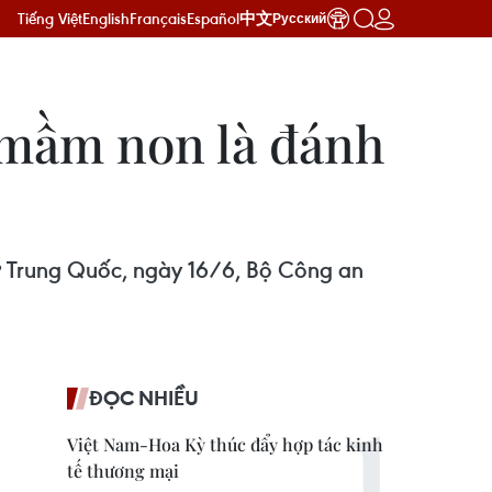
Tiếng Việt
English
Français
Español
中文
Русский
 mầm non là đánh
ở Trung Quốc, ngày 16/6, Bộ Công an
ĐỌC NHIỀU
Việt Nam-Hoa Kỳ thúc đẩy hợp tác kinh
tế thương mại