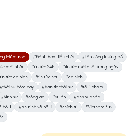
ường Mầm non
#Đánh bom liều chết
#Tấn công khủng bố
ức mới nhất
#tin tức 24h
#tin tức mới nhất trong ngày
tin tức an ninh
#tin tức hot
#an ninh
#thời sự hôm nay
#bản tin thời sự
#tội phạm
#hình sự
#công an
#vụ án
#phạm pháp
̃ hội
#an ninh xã hội
#chính trị
#VietnamPlus
ốc