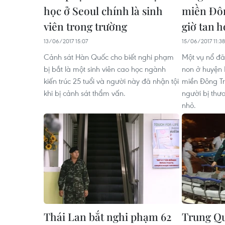
học ở Seoul chính là sinh
miền Đô
viên trong trường
giờ tan h
13/06/2017 15:07
15/06/2017 11:38
Cảnh sát Hàn Quốc cho biết nghi phạm
Một vụ nổ đ
bị bắt là một sinh viên cao học ngành
non ở huyện 
kiến trúc 25 tuổi và người này đã nhận tội
miền Đông T
khi bị cảnh sát thẩm vấn.
người bị thư
nhỏ.
Thái Lan bắt nghi phạm 62
Trung Qu