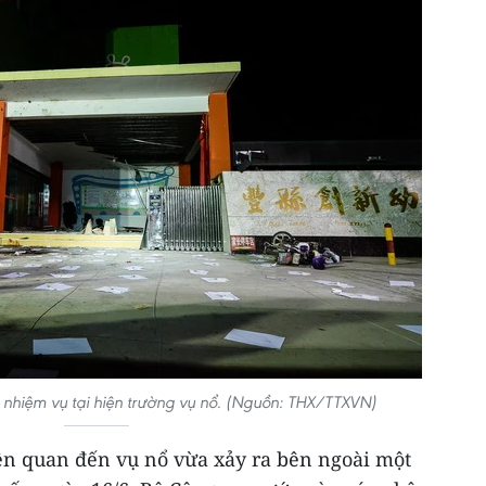
nhiệm vụ tại hiện trường vụ nổ. (Nguồn: THX/TTXVN)
iên quan đến vụ nổ vừa xảy ra bên ngoài một