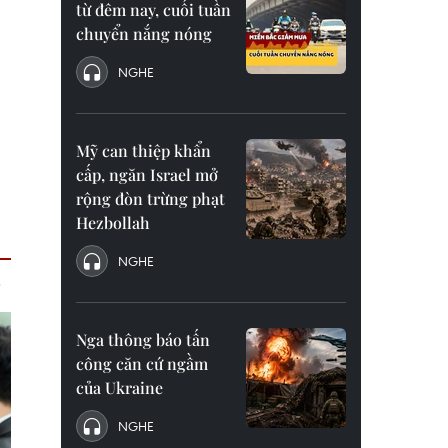
từ đêm nay, cuối tuần
chuyển nắng nóng
NGHE
Mỹ can thiệp khẩn
cấp, ngăn Israel mở
rộng đòn trừng phạt
Hezbollah
NGHE
Nga thông báo tấn
công căn cứ ngầm
của Ukraine
NGHE