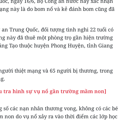
ốc, ngày 16/6, Bộ Công an nước này xác nhận
mạng này là do bom nổ và kẻ đánh bom cũng đã
an Trung Quốc, đối tượng tình nghi 22 tuổi có
ợng này đã thuê một phòng trọ gần hiện trường
áng Tạo thuộc huyện Phong Huyện, tỉnh Giang
 người thiệt mạng và 65 người bị thương, trong
ng.
u tra hình sự vụ nổ gần trường mầm non]
ng số các nạn nhân thương vong, không có các bé
m non do vụ nổ xảy ra vào thời điểm các lớp học