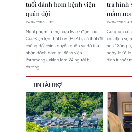
tuổi đánh bom bệnh viện
tra hình 
quân đội
mầm no
16/06/2017 03:32
16/06/2017 04:
Nghi phạm là một cựu kỹ sư điện của
Cơ quan côn
Cục Điện lực Thái Lan (EGAT), có thái độ
xác định vụ 
chống đối chính quyền quân sự đã thú
non “Sáng T
nhận đánh bom tại Bệnh viện
ngày 15/6 là
Phramongkutklao làm 24 người bị
định ít nhất 
thương.