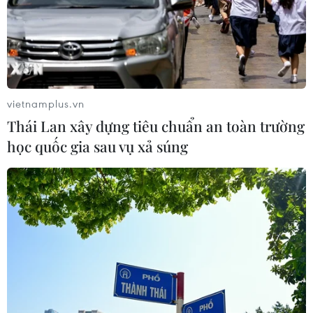
#Khuyến nông Hà Nội
#cấm thầu
#gian lận đấu thầu
vietnamplus.vn
#Luật Đấu thầu 2023
TP. Hà Nội
Thái Lan xây dựng tiêu chuẩn an toàn trường
học quốc gia sau vụ xả súng
Theo dõi VietnamPlus
TIN LIÊN QUAN