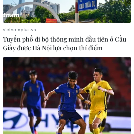
vietnamplus.vn
Tuyến phố đi bộ thông minh đầu tiên ở Cầu
Giấy được Hà Nội lựa chọn thí điểm
Chiến lược phát triển khuyến nông đến
năm 2030, định hướng đến năm 2050
18/02/2025 06:07
Phó Thủ tướng Trần Hồng Hà cho rằng trong Chiến lược
phát triển, khuyến nông phải cùng với nông dân chuyển