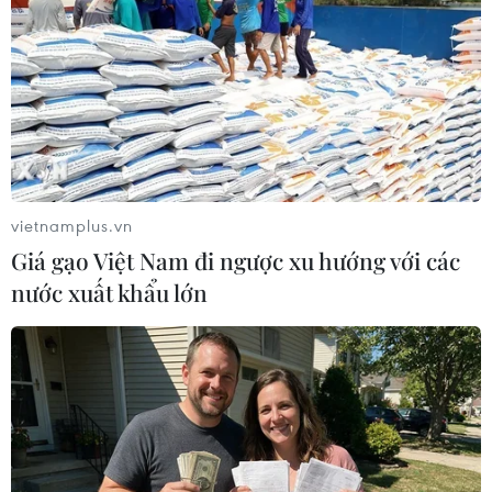
số lượng, chủng loại, thời gian, tiến độ có thể
cung cấp giống gà, giống vịt là tháng 12/2025
muộn hơn so với quy định về cung ứng.
Ngày 9/7/2025, nhà thầu vẫn đến đối chiếu (đối
chiếu 4 lần từ ngày 24/6/2025 đến ngày 9/7/2025)
mà không thông tin lại cho chủ đầu tư biết,
thậm chí ngày 18/7/2025 nhà thầu vẫn ký biên
vietnamplus.vn
bản hoàn thiện hợp đồng (thống nhất chủng
Giá gạo Việt Nam đi ngược xu hướng với các
loại, số lượng, tiến độ, xuất xứ hàng hóa như
nước xuất khẩu lớn
cam kết trong E-HSDT) mà không cung cấp
Thông báo trên.
Điều này chứng minh là nhà thầu cố ý cung cấp
thông tin, tài liệu không trung thực, không
khách quan trong hồ sơ dự thầu nhằm làm sai
lệch kết quả lựa chọn nhà thầu.