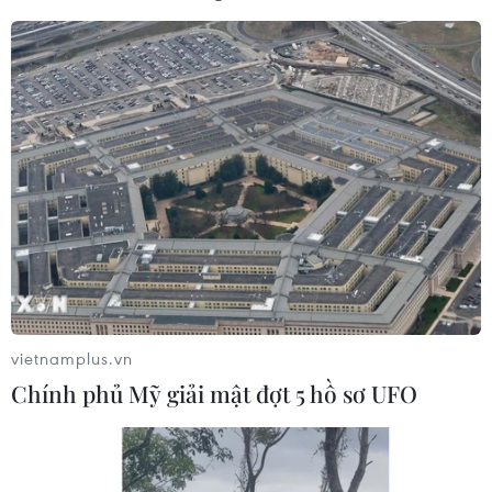
từ đầu tháng 7/2025, nhưng Liên danh vẫn tiếp
tục ký biên bản hoàn thiện hợp đồng mà không
thông tin lại cho chủ đầu tư biết về việc không
thể cung cấp đúng thời hạn, đúng chủng loại
con giống như HSMT.
Chỉ đến thời điểm ký hợp đồng chính thức, nhà
thầu mới đề nghị thay đổi giống vịt Super M
sang Super SH.
Như vậy, nhà thầu không chỉ vi phạm tính trung
thực của hồ sơ dự thầu, mà còn làm sai lệch kết
quả lựa chọn nhà thầu, ảnh hưởng đến nguyên
vietnamplus.vn
tắc công bằng, minh bạch trong đấu thầu.
Chính phủ Mỹ giải mật đợt 5 hồ sơ UFO
Đối chiếu với Khoản 4 Điều 16 Luật Đấu thầu
2023 và quy định của Luật Chăn nuôi 2018 về
hàng hóa kinh doanh có điều kiện, Trung tâm