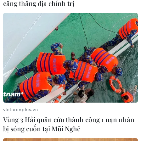
căng thẳng địa chính trị
"Cấm cửa" nhà thầu không hoàn thành
cam kết đúng tiến độ dự án giao thông
21/11/2024 02:02
Các dự án giao thông trọng điểm có kế hoạch hoàn
thành năm 2025 được Bộ Giao thông Vận tải yêu cầu
kiểm soát chặt chẽ tiến độ, chất lượng thi công.
vietnamplus.vn
Vùng 3 Hải quân cứu thành công 1 nạn nhân
bị sóng cuốn tại Mũi Nghê