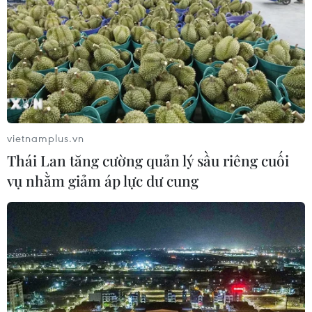
vietnamplus.vn
Thái Lan tăng cường quản lý sầu riêng cuối
vụ nhằm giảm áp lực dư cung