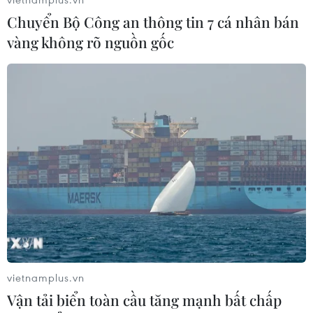
06/06/2025 11:39
Chuyển Bộ Công an thông tin 7 cá nhân bán
Các đơn vị sự nghiệp công lập tự bảo đảm một phần
vàng không rõ nguồn gốc
chi thường xuyên vẫn phải tuân thủ Luật Đấu thầu đối
với các hoạt động mua sắm dùng nguồn thu hợp pháp
của đơn vị (không phải ngân sách nhà nước).
vietnamplus.vn
Vận tải biển toàn cầu tăng mạnh bất chấp