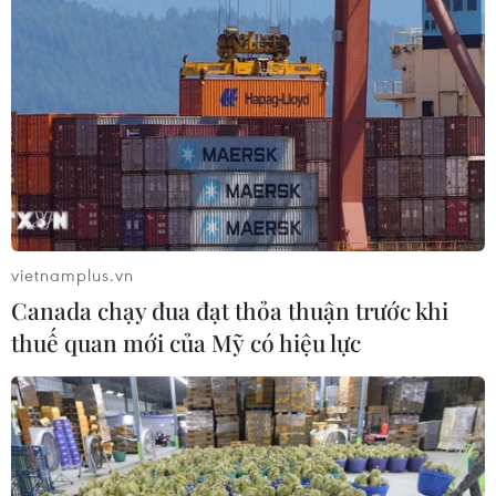
vietnamplus.vn
Canada chạy đua đạt thỏa thuận trước khi
thuế quan mới của Mỹ có hiệu lực