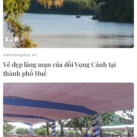
pháp luật không còn phù hợp
06/08/2026 09:59
Khởi tố người đi bộ gây tai nạn chết
người trên quốc lộ ở Quảng Trị
vietnamplus.vn
06/08/2026 09:44
Vẻ đẹp lãng mạn của đồi Vọng Cảnh tại
thành phố Huế
Khởi tố Chủ tịch Hội đồng quản trị,
Giám đốc Công ty cổ phần Mekolor
06/08/2026 09:06
Thêm một nhóm dàn cảnh cướp giật
tại khu Tân Huê Viên sa lưới