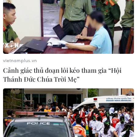
gọn trong tình trạng khẩn
cấp
Dự thảo Luật Tình trạng khẩn cấp đề xuất quy
định mua sắm, đấu thầu theo trình tự rút gọn để
ứng phó khẩn cấp, đảm bảo nhanh chóng, hiệu
quả trong tình huống đặc biệt.
vietnamplus.vn
(TTXVN/Vietnam+)
Cảnh giác thủ đoạn lôi kéo tham gia “Hội
Thánh Đức Chúa Trời Mẹ”