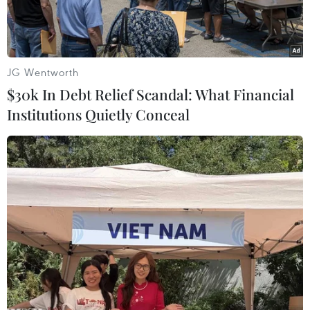
các gói thầu trong 4 năm.
JG Wentworth
$30k In Debt Relief Scandal: What Financial
Institutions Quietly Conceal
Như thông tin TTXVN đã đưa ngày 8/9 về việc
Trung tâm Khuyến nông Hà Nội cấm thầu 2
doanh nghiệp có hành vi gian lận. Theo đó,