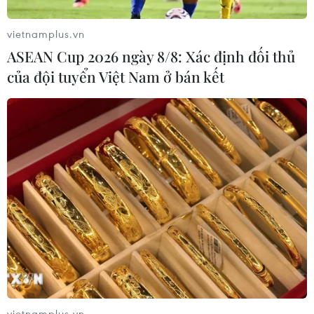
đổi sang phương thức sản xuất hữu cơ, hiện đại.
vietnamplus.vn
ASEAN Cup 2026 ngày 8/8: Xác định đối thủ
của đội tuyển Việt Nam ở bán kết
Hoàn thiện thể chế pháp luật về đầu tư,
đấu thầu, thuế và quản lý tài sản công
vietnamplus.vn