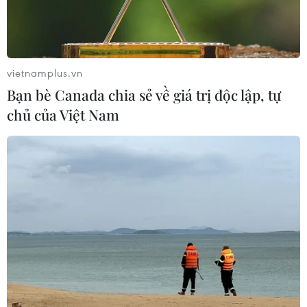
vietnamplus.vn
Bạn bè Canada chia sẻ về giá trị độc lập, tự
chủ của Việt Nam
TIN CÙNG CHUYÊN MỤC
Australia điều tra vụ hai máy bay suýt
va chạm tại sân bay Sydney
09/08/2026 07:04