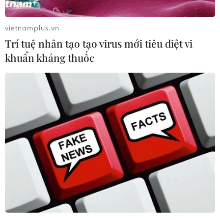
vietnamplus.vn
Trí tuệ nhân tạo tạo virus mới tiêu diệt vi
khuẩn kháng thuốc
Trung Quốc tiếp tục kêu gọi ngừng triển
khai THAAD tại Hàn Quốc
16/11/2016 23:46
Trung Quốc thúc giục các bên lưu ý tới mối quan ngại
của Bắc Kinh và ngừng ngay quá trình triển khai này,
đồng thời cho biết sẽ tiến hành các biện pháp cần thiết
để bảo vệ an ninh của mình.