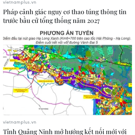
vietnamplus.vn
Pháp cảnh giác nguy cơ thao túng thông tin
trước bầu cử tổng thống năm 2027
Hàn Quốc: Đảng đối lập chính đề nghị
hoãn triển khai THAAD
13/12/2016 04:06
Đảng Dân chủ đối lập chính ở Hàn Quốc ngày 13/12 đề
nghị chính phủ hoãn việc triển khai THAAD cho đến khi
có chính quyền mới, trong bối cảnh Tổng thống nước
vietnamplus.vn
này Park Geun-hye bị luận tội.
Tỉnh Quảng Ninh mở hướng kết nối mới với