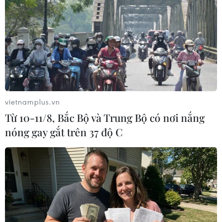
trong những năm gần đây.
vietnamplus.vn
Từ 10-11/8, Bắc Bộ và Trung Bộ có nơi nắng
nóng gay gắt trên 37 độ C
Đảng Saenuri Hàn Quốc: Vẫn triển khai
THAAD dưới thời ông Trump