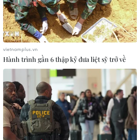
Lở đất tại Philippines khiến ít nhất 4
người thiệt mạng
06/08/2026 15:06
vietnamplus.vn
Hành trình gần 6 thập kỷ đưa liệt sỹ trở về
Trung Quốc thử nghiệm tuyến tàu
cao tốc xuyên vùng đất đóng băng
vĩnh cửu
06/08/2026 12:35
Trung Quốc vận hành giàn phát điện
gió nổi đầu tiên chịu được bão cấp 17
06/08/2026 11:20