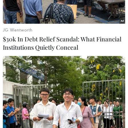
JG Wentworth
$30k In Debt Relief Scandal: What Financial
Institutions Quietly Conceal
Hệ thống phòng thủ tên lửa tầm cao giai đoạn cuối. (Nguồn:
stripes.com)
Hãng thông tấn Yonhap dẫn lời Tư lệnh các lực
lượng Mỹ tại Hàn Quốc (USKF), Tướng Vincent
Brooks, tuyên bố ngày 13/12 rằng sẽ không có