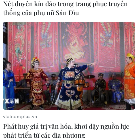
Nét duyên kín đáo trong trang phục truyền
Nhật Bản: Nội các thông qua chính
sách giảm thuế tiêu thụ thực phẩm
thống của phụ nữ Sán Dìu
xuống 1%
05/08/2026 15:30
Xem thêm
CƠ QUAN CHỦ QUẢN: THÔNG TẤN XÃ VIỆT NAM
Tổng Biên tập: TRẦN TIẾN DUẨN
vietnamplus.vn
Phó Tổng Biên tập: NGUYỄN THỊ TÁM, KHÚC THANH
Phát huy giá trị văn hóa, khơi dậy nguồn lực
THỦY
phát triển từ các địa phương