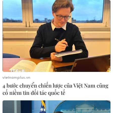
hướng tới trở thành trung tâm AI
toàn cầu năm 2030
08/08/2026 02:11
Cần Thơ thúc đẩy hợp tác du lịch với
đối tác Hàn Quốc
07/08/2026 12:46
Hàn Quốc áp dụng ưu đãi thuế hỗ
trợ 6 ngành công nghiệp chiến lược
vietnamplus.vn
07/08/2026 10:21
4 bước chuyển chiến lược của Việt Nam củng
cố niềm tin đối tác quốc tế
Trung Quốc hoàn thành bản đồ địa
chất mới của toàn bộ Mặt Trăng