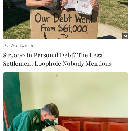
09/11/2016 10:23
Theo Chủ tịch Đảng Saenuri cầm quyền của Hàn Quốc
ngày 9/11, việc triển khai THAADcủa Mỹ ở nước này
vẫn sẽ được tiến hành dưới thời chính quyền Donald
Trump như đã được lên kế hoạch.
JG Wentworth
$25,000 In Personal Debt? The Legal
Settlement Loophole Nobody Mentions