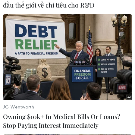
thần “chiến đấu ngay lập tức” để răn đe bất kỳ
đầu thế giới về chi tiêu cho R&D
dạng tấn công nào của Triều Tiên vào Hàn
Quốc, đồng thời cho biết Mỹ sẽ xem xét các biện
pháp răn đe, trong đó có cả việc triển khai các
loại vũ khí chiến lược tới Bán đảo Triều Tiên./.
(Vietnam+)
JG Wentworth
Owning $10k+ In Medical Bills Or Loans?
Stop Paying Interest Immediately