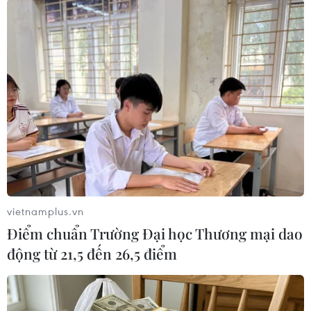
#An ninh
#Hàn Quốc
#Triều Tiên
#THAAD
#Triển khai hệ thống phòng thủ tên lửa tầm cao
#Tư lệnh các lực lượng Mỹ
Hàn Quốc
Mỹ
Theo dõi VietnamPlus
vietnamplus.vn
Điểm chuẩn Trường Đại học Thương mại dao
động từ 21,5 đến 26,5 điểm
TIN LIÊN QUAN