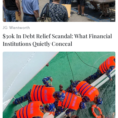
JG Wentworth
$30k In Debt Relief Scandal: What Financial
Institutions Quietly Conceal
Ảnh minh họa. (Nguồn: Vietcombank)
Trong chiều qua và sáng nay (20/6), hầu hết các
ngân hàng điều chỉnh tăng giá mua - bán USD
với mức tăng từ 20-30 đồng sau khi Sở Giao dịch