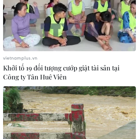
cao nhất kể từ tháng Bảy năm ngoái
07/08/2026 00:05
Google Wallet cho phép phụ huynh
thiết lập số dư an toàn của con cái
06/08/2026 23:44
vietnamplus.vn
Khởi tố 19 đối tượng cướp giật tài sản tại
Công ty Tân Huê Viên
NAPAS và KiotViet hợp tác mở rộng
hệ sinh thái thanh toán VietQR
06/08/2026 14:03
BIDV chốt ngày chia 498 triệu cổ
phiếu, tăng vốn điều lệ lên 77.783 tỷ