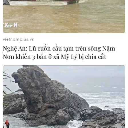
đồng
06/08/2026 13:42
Hướng tới mục tiêu quy mô dự trữ
đạt 1% GDP vào năm 2030
vietnamplus.vn
06/08/2026 10:23
Nghệ An: Lũ cuốn cầu tạm trên sông Nậm
Nơn khiến 3 bản ở xã Mỹ Lý bị chia cắt
NAPAS, BIDV và Weixin Pay mở rộng
thanh toán QR Việt Nam-Trung
Quốc
06/08/2026 07:34
Làn sóng tấn công mạng nhằm vào
các quỹ đầu cơ lớn của Mỹ
06/08/2026 06:47