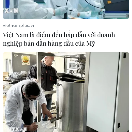
#USD
#Tỷ giá
#Nâng giá mua USD
#Sở Giao dịch Ngân hàng Nhà nước
#Fed
#Đà rơi tỷ giá
#HSBV
#Cán cân thương mại
vietnamplus.vn
#Tin tức
#Thời sự
#Thời sự trong nước
Việt Nam là điểm đến hấp dẫn với doanh
#VietnamPlus
#Plus
nghiệp bán dẫn hàng đầu của Mỹ
Theo dõi VietnamPlus
TIN LIÊN QUAN