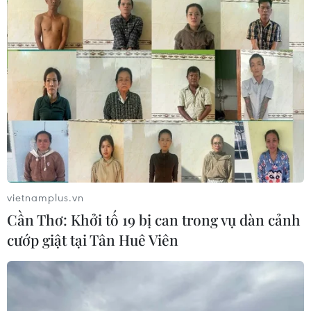
Chuyên gia: Ổn định mặt bằng lãi suất sẽ
khó khăn hơn năm 2016
20/05/2017 04:43
Những đợt tăng, giảm lãi suất huy động tại một số ngân
hàng thương mại thời gian vừa qua gây tâm lý lo ngại
cho các doanh nghiệp vay vốn.
vietnamplus.vn
Cần Thơ: Khởi tố 19 bị can trong vụ dàn cảnh
cướp giật tại Tân Huê Viên