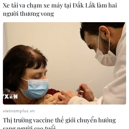
Xe tải va chạm xe máy tại Đắk Lắk làm hai
tiêu này vẫn đang chịu nhiều áp lực.
người thương vong
Thiếu vốn trung dài hạn khiến áp lực tăng
vietnamplus.vn
Thị trường vaccine thế giới chuyển hướng
lãi suất rất lớn
sang người cao tuổi