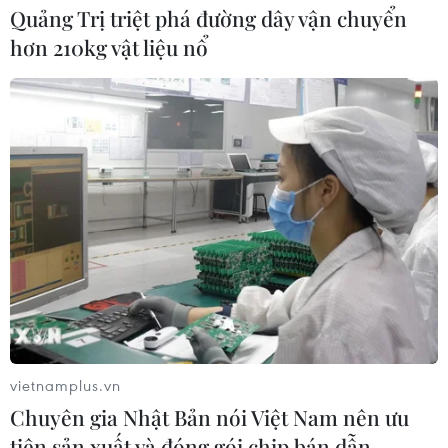
Quảng Trị triệt phá đường dây vận chuyển
hơn 210kg vật liệu nổ
vietnamplus.vn
Chuyên gia Nhật Bản nói Việt Nam nên ưu
tiên sản xuất và đóng gói chip bán dẫn