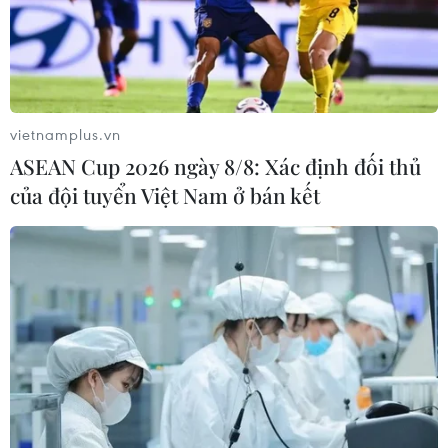
7%/năm vì gửi tiền tại các ngân hàng vẫn là lựa
chọn an toàn và hiệu quả nhất./.
(Vietnam+)
vietnamplus.vn
ASEAN Cup 2026 ngày 8/8: Xác định đối thủ
của đội tuyển Việt Nam ở bán kết