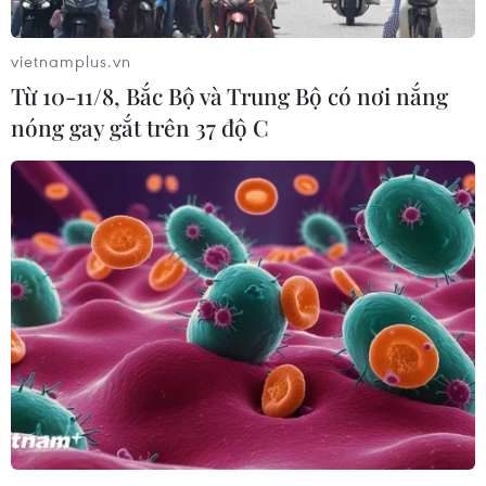
TIN LIÊN QUAN
vietnamplus.vn
Từ 10-11/8, Bắc Bộ và Trung Bộ có nơi nắng
nóng gay gắt trên 37 độ C
TP.HCM công khai 108 dự án không thực
hiện đúng kế hoạch sử dụng đất
10/11/2020 07:44
Đáng chú ý, trong danh sách 108 dự án không thực hiện