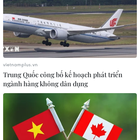
vietnamplus.vn
Trung Quốc công bố kế hoạch phát triển
ngành hàng không dân dụng
​Sử dụng hiệu quả nguồn lực đất đai tại
Thành phố Hồ Chí Minh
20/02/2021 04:51
Thành phố Hồ Chí Minh sẽ có hướng dẫn cụ thể để đưa
cơ chế Nhà nước thu hồi đất gần với cơ chế thị trường