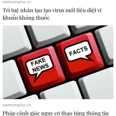
vietnamplus.vn
đúng kế hoạch sử dụng đất của TP.HCM có nhiều dự án
Trí tuệ nhân tạo tạo virus mới tiêu diệt vi
bất động sản quy mô lớn, sở hữu vị trí đắc địa, có tính
khuẩn kháng thuốc
chất pháp lý phức tạp.
vietnamplus.vn
Pháp cảnh giác nguy cơ thao túng thông tin
Gỡ 'nút thắt' đất công xen cài: Vì sao dự án