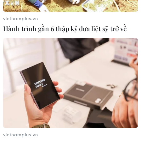
Khu đất vàng K200 tại Quy Nhơn
Nam được đấu giá hơn 317 tỷ đồng
vietnamplus.vn
03/08/2026 04:25
Hành trình gần 6 thập kỷ đưa liệt sỹ trở về
Hòa Phát nhận hồ sơ đăng ký mua
nhà ở xã hội tại Hưng Yên từ tháng 8
03/08/2026 04:03
Gỡ nút thắt thể chế đất đai, mở khóa
nguồn lực cho tăng trưởng
01/08/2026 12:14
vietnamplus.vn
Hưng Yên: Có sổ đỏ trong tay, người