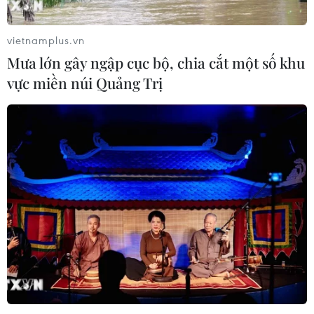
vietnamplus.vn
Mưa lớn gây ngập cục bộ, chia cắt một số khu
vực miền núi Quảng Trị