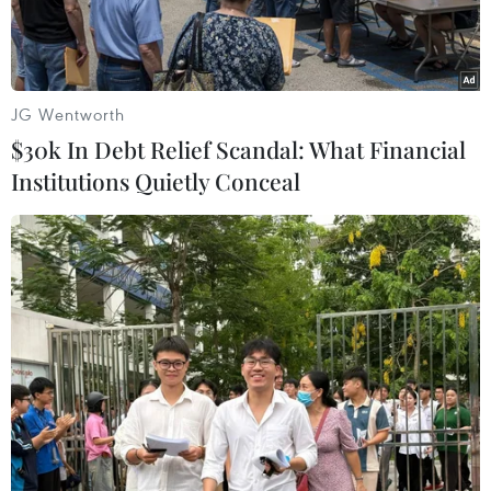
JG Wentworth
$30k In Debt Relief Scandal: What Financial
Institutions Quietly Conceal
Ảnh chỉ có tính chất minh họa. (Nguồn: TTXVN)
Quản lý, sử dụng tài sản công trên địa bàn,
trong đó có nhà đất thuộc sở hữu nhà nước luôn
được Thành phố Hồ Chí Minh quan tâm đặc
biệt.