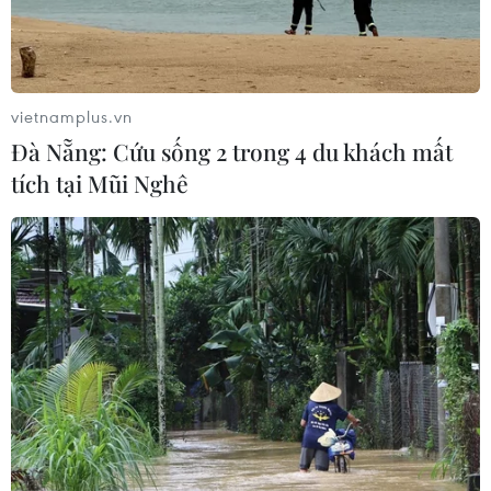
vietnamplus.vn
Đà Nẵng: Cứu sống 2 trong 4 du khách mất
tích tại Mũi Nghê