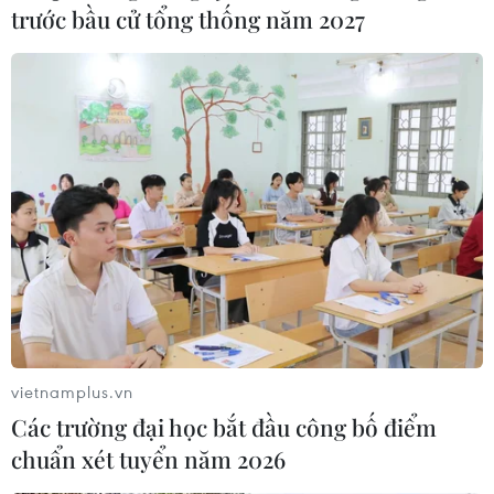
trước bầu cử tổng thống năm 2027
bất động sản ách tắc?
26/12/2020 11:56
Hơn 2 năm qua, các doanh nghiệp bất động sản lớn tại
Thành phố Hồ Chí Minh hầu như không trình thêm dự
án mới vì còn tồn đọng quá nhiều dự án đã được duyệt
nhưng chưa thể triển khai.
vietnamplus.vn
Các trường đại học bắt đầu công bố điểm
chuẩn xét tuyển năm 2026