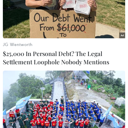
6.014 khu đất, tương đương 4.540ha với giá trị
hơn 125.000 tỷ đồng và 3.675 nhà thuộc sở hữu
nhà nước có giá trị hơn 9.733 tỷ đồng.
Đây sẽ là nguồn thu lớn cho ngân sách Thành
phố khi tiến hành sắp xếp, xử lý lại nhà đất
JG Wentworth
thuộc sở hữu nhà nước theo Nghị định 167./.
$25,000 In Personal Debt? The Legal
Settlement Loophole Nobody Mentions
(TTXVN/Vietnam+)