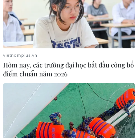
21/07/2026 12:06
Lấy ý kiến dự án Luật Đất đai (sửa
đổi) để báo cáo Thủ tướng Chính phủ
21/07/2026 06:47
vietnamplus.vn
Hôm nay, các trường đại học bắt đầu công bố
Xem thêm
điểm chuẩn năm 2026
CƠ QUAN CHỦ QUẢN: THÔNG TẤN XÃ VIỆT NAM
Tổng Biên tập: TRẦN TIẾN DUẨN