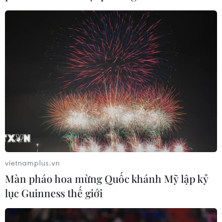
doanh nghiệp đầu tư nhà ở công
nhân
30/07/2026 01:43
Hoàn thiện cơ chế điều tiết, thúc đẩy
thị trường bất động sản phát triển
lành mạnh
29/07/2026 10:26
Nhà nước điều tiết, kiểm soát và
quyết định giá đất
vietnamplus.vn
29/07/2026 06:11
Màn pháo hoa mừng Quốc khánh Mỹ lập kỷ
lục Guinness thế giới
Đà Nẵng bổ sung thêm quỹ đất phát