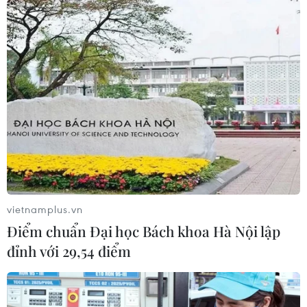
Gỡ 'nút thắt' đất công xen cài: Chờ hướng
dẫn thực hiện cụ thể
26/12/2020 22:00
Theo Sở Tài nguyên và Môi trường Thành phố Hồ Chí
Minh, Nghị định 148 mang tính cách mạng, mở ra một
hướng giải pháp mới toàn diện hơn cho vấn đề vướng
đất công xen cài trong dự án bất động sản.
vietnamplus.vn
Điểm chuẩn Đại học Bách khoa Hà Nội lập
đỉnh với 29,54 điểm