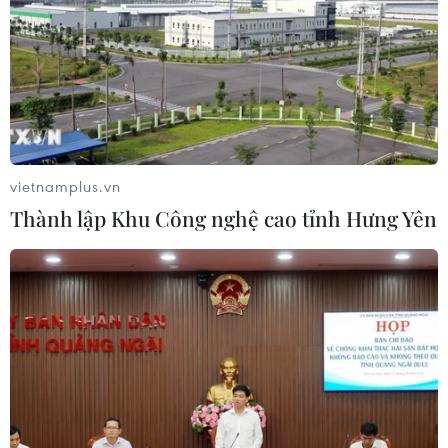
Thắp lên hy vọng cho bệnh nhân
nghèo từ 'phòng khám 0 đồng' ở An
Giang
07/08/2026 02:00
Ca vi phẫu ghép da đầu hiếm gặp
vietnamplus.vn
giúp bé gái phục hồi sau 10 năm
Thành lập Khu Công nghệ cao tỉnh Hưng Yên
06/08/2026 07:15
Hà Nội: Kiểm tra, xác minh liên quan
đến sản phẩm giảm cân dạng bút
tiêm
06/08/2026 07:05