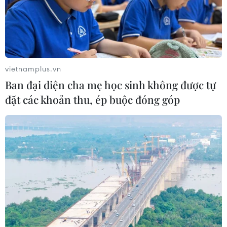
Nâng chất lượng khám và điều trị để "hút"
vietnamplus.vn
người bệnh nước ngoài
Ban đại diện cha mẹ học sinh không được tự
08/11/2019 05:09
đặt các khoản thu, ép buộc đóng góp
Chỉ tính riêng năm 2018, đã có khoảng 300.000 lượt
bệnh nhân là người nước ngoài khám, chữa bệnh tại
Việt Nam, trong đó có 57.000 lượt bệnh nhân điều trị nội
trú.