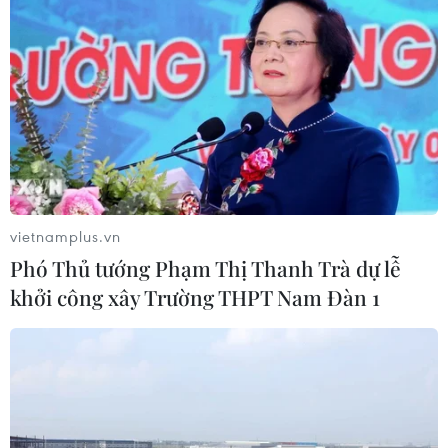
TIN CÙNG CHUYÊN MỤC
Cuộc tìm kiếm và vá lại những 'trái
tim lỗi '
vietnamplus.vn
07/08/2026 04:03
Phó Thủ tướng Phạm Thị Thanh Trà dự lễ
khởi công xây Trường THPT Nam Đàn 1
Hà Nội cảnh báo về việc sử dụng tế
bào gốc trong khám chữa bệnh, làm
đẹp
07/08/2026 03:03