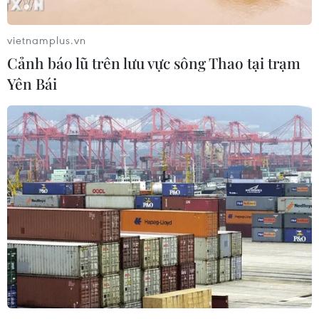
(TTXVN/Vietnam+)
vietnamplus.vn
Cảnh báo lũ trên lưu vực sông Thao tại trạm
Yên Bái
#Vật liệu y sinh PEEK
#Công nghệ 3D
#Bệnh viện đa khoa Xanh Pôn
#Chấn thương chỉnh hình