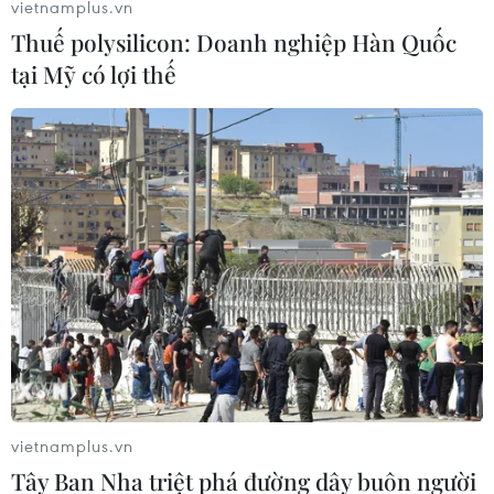
vietnamplus.vn
#In 3D
Thuế polysilicon: Doanh nghiệp Hàn Quốc
tại Mỹ có lợi thế
Theo dõi VietnamPlus
TIN LIÊN QUAN
vietnamplus.vn
Tây Ban Nha triệt phá đường dây buôn người