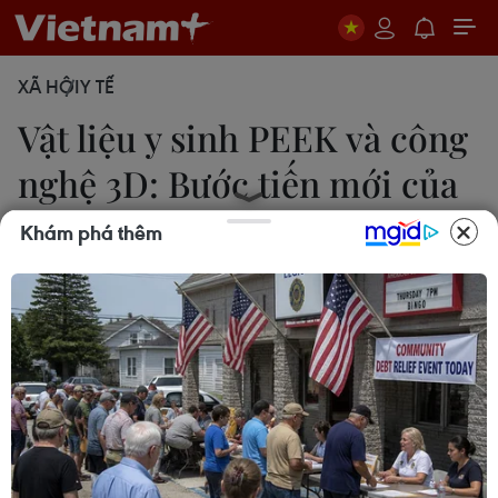
XÃ HỘI
Y TẾ
Vật liệu y sinh PEEK và công
nghệ 3D: Bước tiến mới của
y học
Khám phá thêm
Tuyết Mai
08/11/2019 07:41
Hiện nay, vật liệu y sinh PEEK và công nghệ 3D đã
được ứng dụng lâm sàng trên thế giới và ở Việt
Nam như mảng vá hộp sọ PEEK, đĩa đệm cột sống
PEEK, thân xương đùi PEEK, khớp háng và khớp