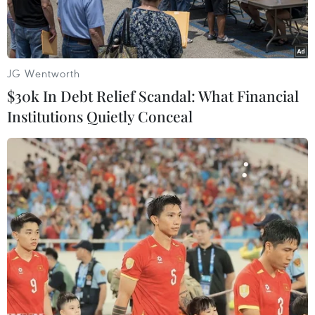
gối...
JG Wentworth
$30k In Debt Relief Scandal: What Financial
Institutions Quietly Conceal
Phẫu thuật chỉnh hình cột sống. (Ảnh minh họa. Nguồn: TTXVN)
Báo cáo "Vật liệu y sinh PEEK và công nghệ 3D
trong chấn thương chỉnh hình và tạo hình sọ
não" đã đề cập đến việc ứng dụng công nghệ in