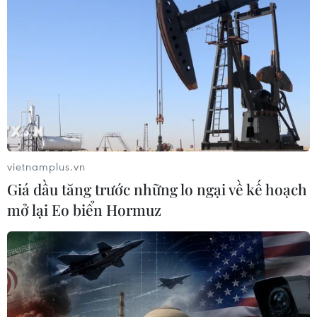
Rất nhiều bức tâm thư được các bệnh nhân gửi đến y
bác sỹ bày tỏ sự cảm ơn các bác sỹ… tại tuyến y tế cơ
sở cho thấy, các cơ sở y tế phần nào đã làm hài lòng
người bệnh.
vietnamplus.vn
Giá dầu tăng trước những lo ngại về kế hoạch
mở lại Eo biển Hormuz