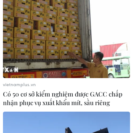
vietnamplus.vn
Có 50 cơ sở kiểm nghiệm được GACC chấp
nhận phục vụ xuất khẩu mít, sầu riêng
Xúc động những bức thư về ''tình cảm gia
đình'' ở bệnh viện công
07/11/2019 06:47