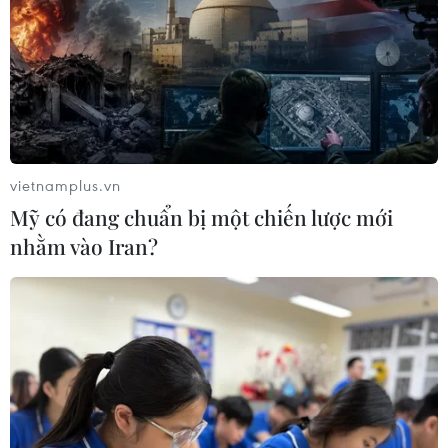
Hà Nội: Tiềm ẩn nguy cơ về an toàn thực
phẩm từ thức ăn đường phố
08/11/2019 01:51
Theo Chi cục An toàn vệ sinh thực phẩm Hà Nội, qua
thanh tra 50 cơ sở bán thức ăn đường phố, đặc biệt là
cửa hàng đồ nướng, lấy mẫu, kiểm nghiệm về chất gây
vietnamplus.vn
ung thư, tỷ lệ dương tính lên đến 11,8%.
Mỹ có đang chuẩn bị một chiến lược mới
nhằm vào Iran?