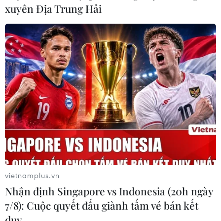
xuyên Địa Trung Hải
Gần 2.000 cán bộ y tế bị ung thư, mắc các
bệnh hiểm nghèo
29/10/2019 06:40
Môi trường làm việc của cán bộ y tế thuộc diện áp lực
nhất vì quá tải, nguy hiểm hơn là những tác hại không
lây nhiễm như hóa chất, tiếng ồn, bức xạ ion hóa, sóng
siêu âm...
vietnamplus.vn
Nhận định Singapore vs Indonesia (20h ngày
7/8): Cuộc quyết đấu giành tấm vé bán kết
duy …