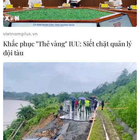
Người dân không sử dụng sản phẩm
giảm cân không rõ nguồn gốc, chưa
được cấp phép
06/08/2026 04:22
vietnamplus.vn
Khắc phục "Thẻ vàng" IUU: Siết chặt quản lý
Công nghệ Robot Da Vinci
đội tàu
nâng cao năng lực phẫu thuật
chuyên sâu tại Bệnh viện K
06/08/2026 02:13
Cứu nạn thành công 30 ngư dân của
tàu cá bị cháy trên vùng biển Khánh
Hòa
05/08/2026 03:58