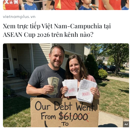
3D để tạo ra các sản phẩm cấy ghép có độ chính
xác cao, phù hợp với kích thước, hình dạng của
vietnamplus.vn
mỗi sản phẩm cấy ghép hoặc tổn thương của
Xem trực tiếp Việt Nam-Campuchia tại
từng người.
ASEAN Cup 2026 trên kênh nào?
Báo cáo được phó giáo sư-tiến sỹ Ngô Duy Thìn,
Đại học Y Hà Nội trình bày tại hội thảo khoa học
"Vật liệu y sinh PEEK và công nghệ 3D: Bước
tiến mới trong chấn thương chỉnh hình" do
Bệnh viện đa khoa Xanh Pôn tổ chức ngày 8/11.
Mặc dù PEEK là vật liệu có nhiều khả năng để
cấy ghép thay thế mô xương nhưng PEEK cũng
là loại vật liệu tương đối "khó tính" vì nhiệt độ
nóng chảy cao, khó chế tạo bằng công nghệ in
3D.
Để đáp ứng nhu cầu chế tạo các sản phẩm từ