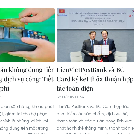
án không dùng tiền
LienVietPostBank và BC
 dịch vụ công: Tiết
Card ký kết thỏa thuận hợp
 phí
tác toàn diện
25
12/10/2019 00:56
ời gian xếp hàng, không phải
LienVietPostBank và BC Card hợp tác
t, giảm tải cho bộ phận
phát triển các sản phẩm, dịch vụ thẻ,
 chính là những lợi ích khi
thanh toán và các dự án trong lĩnh vực
hông dùng tiền mặt trong
phát hành thẻ thông minh, thanh toán s