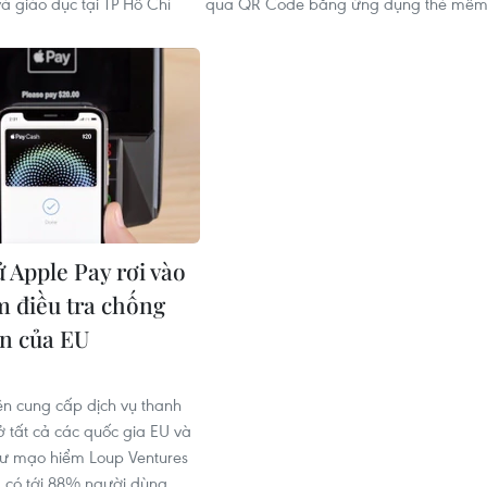
 và giáo dục tại TP Hồ Chí
qua QR Code bằng ứng dụng thẻ mềm
ử Apple Pay rơi vào
 điều tra chống
n của EU
ện cung cấp dịch vụ thanh
ở tất cả các quốc gia EU và
tư mạo hiểm Loup Ventures
g có tới 88% người dùng