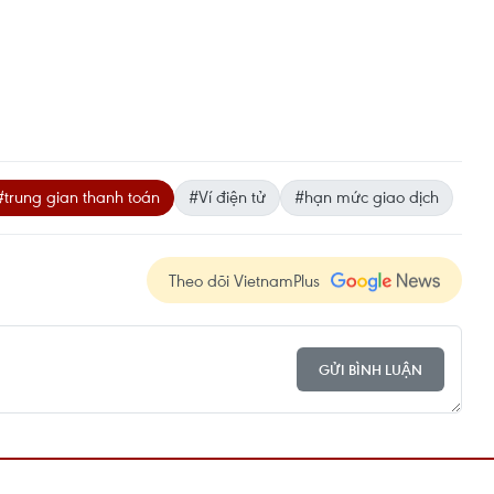
#trung gian thanh toán
#Ví điện tử
#hạn mức giao dịch
Theo dõi VietnamPlus
GỬI BÌNH LUẬN