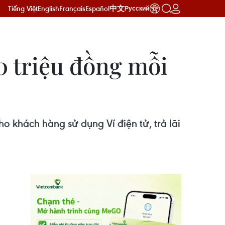
Tiếng Việt
English
Français
Español
中文
Русский
00 triệu đồng mỗi
o khách hàng sử dụng Ví điện tử, trả lãi