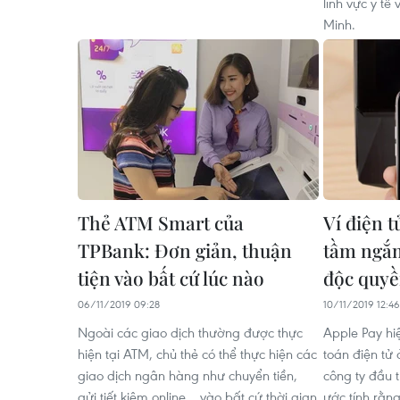
lĩnh vực y tế
Minh.
Thẻ ATM Smart của
Ví điện t
TPBank: Đơn giản, thuận
tầm ngắm
tiện vào bất cứ lúc nào
độc quyề
06/11/2019 09:28
10/11/2019 12:46
Ngoài các giao dịch thường được thực
Apple Pay hi
hiện tại ATM, chủ thẻ có thể thực hiện các
toán điện tử 
giao dịch ngân hàng như chuyển tiền,
công ty đầu 
gửi tiết kiệm online… vào bất cứ thời gian
ước tính rằn