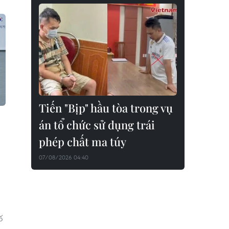
Tiến "Bịp" hầu tòa trong vụ
án tổ chức sử dụng trái
phép chất ma túy
07/08/2026 04:40
ố