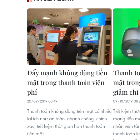
Đẩy mạnh không dùng tiền
Thanh to
mặt trong thanh toán viện
mặt trong
phí
giảm chi
20/09/2019 08:49
09/10/2019 08:
Thanh toán không dùng tiền mặt có nhiều
Tiết kiệm th
lợi ích như an toàn, nhanh chóng, chính
mang tiền mặ
xác, tiết kiệm thời gian hơn thanh toán
nhân viên tài
tiền mặt.
thanh toán k