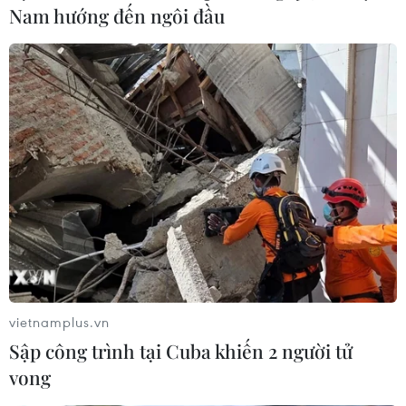
Nam hướng đến ngôi đầu
Tăng vốn ngân hàng: Áp lực đè nặng trên
vai ‘các ông lớn’
07/03/2019 10:11
Hạn chế về vốn khiến các ngân hàng không chỉ không
đáp ứng được quy định về CAR mà còn cản trở hoạt
động kinh doanh do phải đáp ứng hàng loạt các quy
định khác nữa.
vietnamplus.vn
Sập công trình tại Cuba khiến 2 người tử
vong