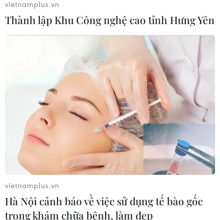
vietnamplus.vn
Thành lập Khu Công nghệ cao tỉnh Hưng Yên
TotalEnergies thâu tóm một phần
mảng năng lượng tái tạo của Shell
03/08/2026 10:33
Xây dựng thương hiệu mạnh cho
doanh nghiệp Việt
03/08/2026 03:14
Savan 1 và hành trình 25 năm của
một tài sản nhiều tỷ đô
vietnamplus.vn
03/08/2026 01:24
Hà Nội cảnh báo về việc sử dụng tế bào gốc
trong khám chữa bệnh, làm đẹp