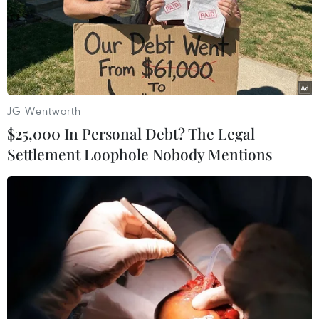
JG Wentworth
$25,000 In Personal Debt? The Legal
Settlement Loophole Nobody Mentions
Moody’s nâng xếp hạng tín dụng cơ sở của
12 ngân hàng Việt Nam
31/10/2018 03:38
Moody's nâng mức xếp hạng tín dụng cơ sở (BCA) của
12 ngân hàng, chủ yếu nhờ xếp hạng toàn ngành ngân