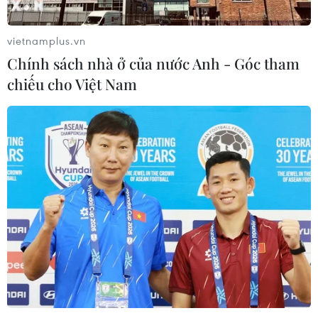
vietnamplus.vn
Chính sách nhà ở của nước Anh - Góc tham
chiếu cho Việt Nam
TIN CÙNG CHUYÊN MỤC
Thưởng vượt kế hoạch: động lực còn
thiếu cho doanh nghiệp dẫn dắt
07/08/2026 04:01
Hãng BMW bắt đầu sản xuất hàng
loạt mẫu xe thuần điện “thế hệ mới”
07/08/2026 01:52