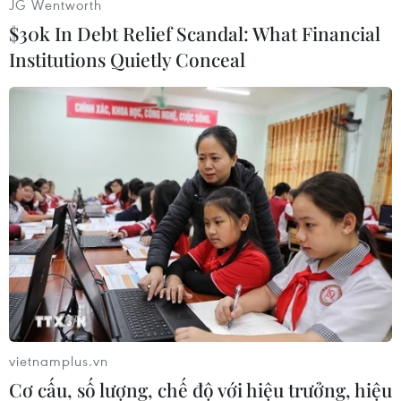
JG Wentworth
thích hợp để niêm yết cổ phiếu VIB trên Sở giao
$30k In Debt Relief Scandal: What Financial
dịch chứng khoán Thành phố Hồ Chí Minh
Institutions Quietly Conceal
nhằm tối ưu quyền lợi cho cổ đông, nhà đầu tư
và ngân hàng.
vietnamplus.vn
Cơ cấu, số lượng, chế độ với hiệu trưởng, hiệu