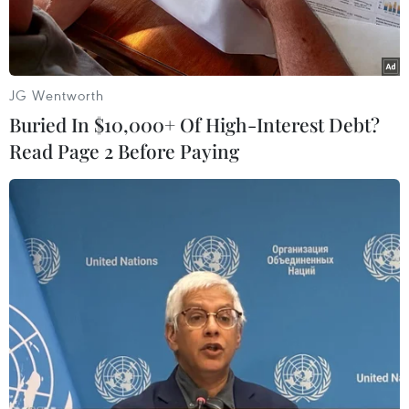
JG Wentworth
Buried In $10,000+ Of High-Interest Debt?
Read Page 2 Before Paying
Giao dịch tại VIB. (Ảnh: CTV/Vietnam+)
Ngân hàng Thương mại cổ phần Quốc tế (VIB)
vừa công bố tài liệu cho Đại hội cổ đông thường
niên 2019, theo đó, VIB sẽ trình Đại hội đồng cổ
đông kế hoạch lợi nhuận trước thuế đạt 3.400 tỷ
đồng, tăng 24% so với năm 2018.