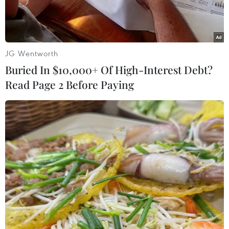
Chuyên trang du lịch Travel+Leisure mới đây công
bố Bãi Đầm Trầu (Côn Đảo, tỉnh Bà Rịa-Vũng Tàu)
đứng thứ 18 trong số 25 bãi biển đẹp nhất thế giới.
JG Wentworth
Buried In $10,000+ Of High-Interest Debt?
Read Page 2 Before Paying
Play
Video
Chuyên trang du lịch Travel+Leisure mới đây
công bố Bãi Đầm Trầu (Côn Đảo, tỉnh Bà Rịa-
Vũng Tàu) đứng thứ 18 trong số 25 bãi biển đẹp