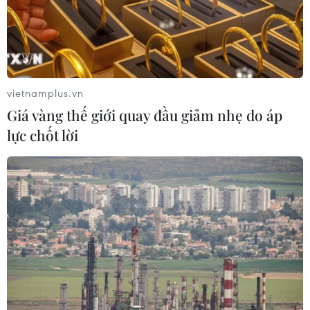
Hệ thống tượng thờ độc
Khám phá Okayama -
đáo làm nên giá trị đặc biệt
thành phố phía Tây của
của đền Cửa Ông
Nhật Bản
04/08/2026 07:36
04/08/2026 07:19
vietnamplus.vn
Giá vàng thế giới quay đầu giảm nhẹ do áp
lực chốt lời
Quảng Ngãi: Chiêm
Kayabuki no Sato - ngôi
ngưỡng cảnh sắc tuyệt đẹp
làng cổ mang vẻ đẹp mộc
của gành Đá Đỏ
mạc, nguyên sơ của Kyoto
04/08/2026 07:08
04/08/2026 03:40