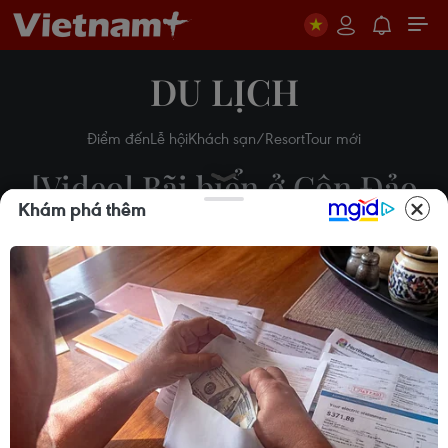
DU LỊCH
Điểm đến
Lễ hội
Khách sạn/Resort
Tour mới
[Video] Bãi biển ở Côn Đảo
Khám phá thêm
vào tốp đẹp nhất trên thế
giới
15/04/2021 08:42
Theo dõi VietnamPlus