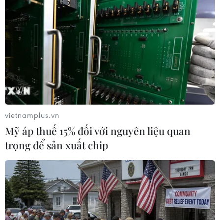
Nét quê mộc mạc ở chợ
Điểm hẹn ngắm băng trôi
phường Vị Thanh giữa lòng
và cá voi ở Canada
thành phố Cần Thơ
05/08/2026 01:08
05/08/2026 02:00
vietnamplus.vn
Mỹ áp thuế 15% đối với nguyên liệu quan
trọng để sản xuất chip
Lễ hội Văn hóa, Du lịch
Ninh Bình được đề cử hạng
Mường Lò năm 2026 sẽ
mục Điểm đến mới nổi
diễn ra từ ngày 25/9 đến
hàng đầu châu Á 2026