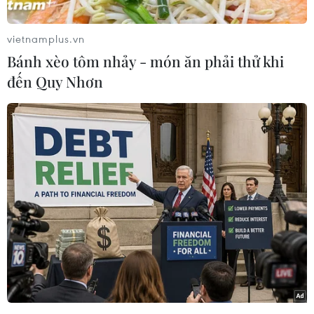
nhất thế giới./.
vietnamplus.vn
(Vnews/Vietnam+)
Bánh xèo tôm nhảy - món ăn phải thử khi
đến Quy Nhơn
#Bà Rịa-Vũng Tàu
#Côn Đảo
#Bãi Đầm Trầu