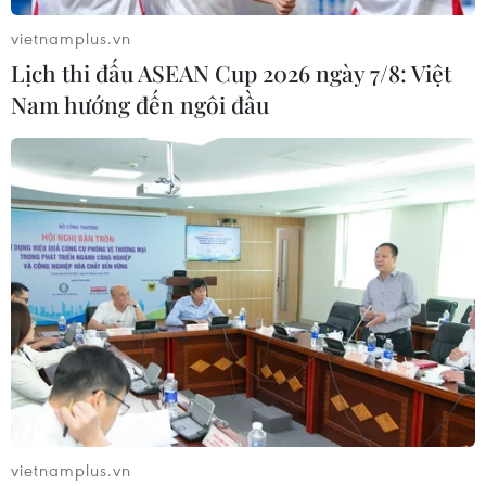
vietnamplus.vn
Lịch thi đấu ASEAN Cup 2026 ngày 7/8: Việt
Nam hướng đến ngôi đầu
Việt Nam tiếp tục lọt top 25
Ngắm nhìn vẻ đẹp Đầm
điểm đến lý tưởng cho du
Chuồn khi bình minh ló
lịch một mình
rạng ở thành phố Huế
01/08/2026 09:55
01/08/2026 07:36
Việt Nam lọt top điểm đến
Thành phố Huế hoàn thiện
vietnamplus.vn
lý tưởng nhất cho du lịch
định vị và nhận diện điểm