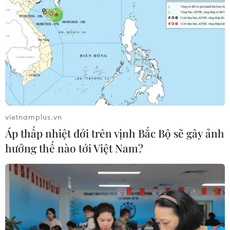
Phát hiện lỗ hổng bảo mật
Thành lập Hội đồng cấp
nghiêm trọng trên loạt
Nhà nước xét tặng các giải
trình duyệt tích hợp AI
thưởng khoa học và công
nghệ
06/08/2026 15:57
06/08/2026 14:19
vietnamplus.vn
Áp thấp nhiệt đới trên vịnh Bắc Bộ sẽ gây ảnh
hưởng thế nào tới Việt Nam?
Đến năm 2030, Việt Nam
Trung Quốc vận hành giàn
làm chủ ít nhất 4 công
phát điện gió nổi đầu tiên
nghệ chiến lược
chịu được bão cấp 17
06/08/2026 12:58
06/08/2026 11:20