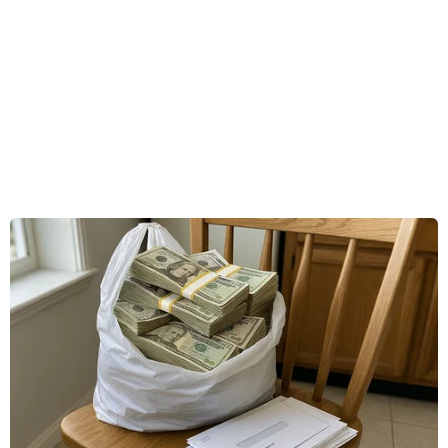
Thông tin điện tử (Bộ Thông tin và Truyền
thông) đã yêu cầu Facebook chỉnh sửa lại bản
đồ số và hiển thị tên hai quần đảo Trường Sa và
Hoàng Sa lên bản đồ của Việt Nam, đồng thời
xóa bỏ ngay lập tức tên hai quần đảo này trên
bản đồ của Trung Quốc.
Người phát ngôn của Facebook cho biết: "Chúng
tôi đã được thông báo về một lỗi kỹ thuật liên
quan đến bản đồ được sử dụng trong các công
cụ chọn mục tiêu quảng cáo của Facebook tại
Việt Nam. Vấn đề này hiện đã được khắc phục.
Chúng tôi rất xin lỗi vì bất kỳ sự nhầm lẫn nào
đã gây ra”./.
(Vnews/Vietnam+)