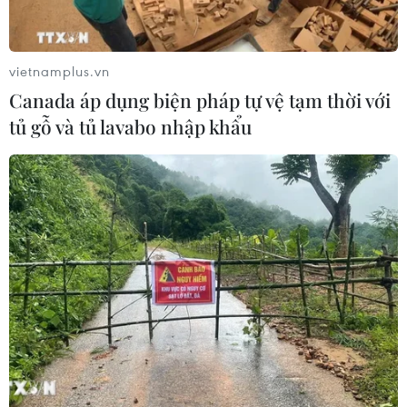
Nam: Kiến tạo không gian
phát động hưởng ứng ngày
mạng an toàn, nhân văn
An ninh mạng Việt Nam
06/08/2026 02:49
06/08/2026 02:39
vietnamplus.vn
Canada áp dụng biện pháp tự vệ tạm thời với
tủ gỗ và tủ lavabo nhập khẩu
Thủ tướng: Bảo đảm an
Công nghệ Robot Da Vinci
ninh mạng phải gắn kết
nâng cao năng lực phẫu
giữa bảo vệ hệ thống và
thuật chuyên sâu tại Bệnh
con người
viện K
06/08/2026 02:30
06/08/2026 02:13