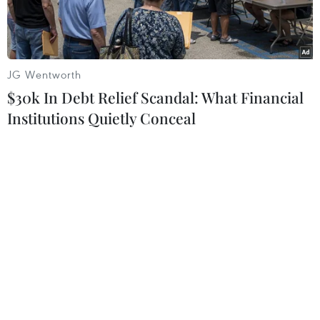
Bộ Thông tin và Truyền thông đã yêu cầu
Facebook hiển thị tên hai quần đảo Trường Sa và
Hoàng Sa lên bản đồ của Việt Nam, đồng thời xóa
JG Wentworth
bỏ ngay lập tức tên hai quần đảo này trên bản đồ
$30k In Debt Relief Scandal: What Financial
của Trung Quốc.
Institutions Quietly Conceal
Play
Video
Chiều 16/4, Cục Phát thanh, Truyền hình và