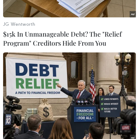
JG Wentworth
$15k In Unmanageable Debt? The "Relief
Program" Creditors Hide From You
#Facebook
#Quần đảo Trường Sa
#Hoàng Sa
#Bộ Thông tin và Truyền thông
#Bản đồ số
TP. Đà Nẵng
Khánh Hòa