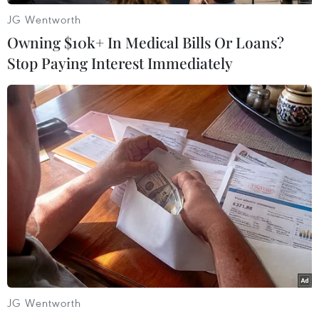
JG Wentworth
Owning $10k+ In Medical Bills Or Loans?
Stop Paying Interest Immediately
Naver và NVIDIA tăng tốc
APIE Camp 2026: Kết nối
xây dựng “Nhà máy AI,”
sinh viên Việt Nam với
hướng tới doanh thu từ
cộng đồng Internet quốc
năm 2027
tế
07/08/2026 13:01
07/08/2026 12:04
JG Wentworth