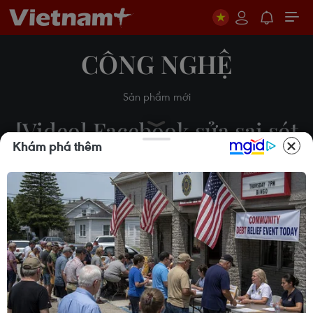
CÔNG NGHỆ
Sản phẩm mới
[Video] Facebook sửa sai sót
Khám phá thêm
hiển thị tên quần đảo
Trường Sa, Hoàng Sa
17/04/2020 02:01
Theo dõi VietnamPlus