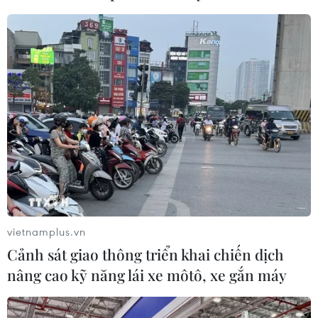
cốt liệt sỹ
07/08/2026 08:18
07/08/2026 08:45
Tây Ninh thúc đẩy bình
"Doanh nghiệp phải là lực
dân học vụ số, tạo động lực
lượng nòng cốt phát triển
phát triển kinh tế số
công nghệ chiến lược"
07/08/2026 07:17
07/08/2026 07:09
vietnamplus.vn
Cảnh sát giao thông triển khai chiến dịch
nâng cao kỹ năng lái xe môtô, xe gắn máy